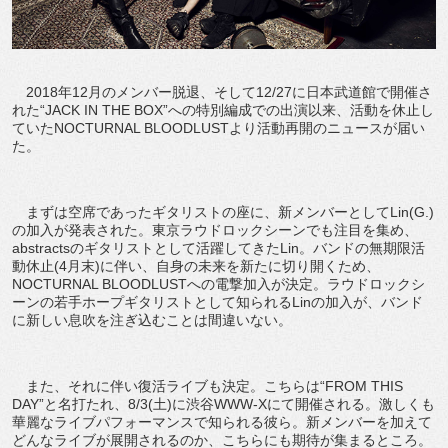
2018年12月のメンバー脱退、そして12/27に日本武道館で開催さ
れた“JACK IN THE BOX”への特別編成での出演以来、活動を休止し
ていたNOCTURNAL BLOODLUSTより活動再開のニュースが届い
た。
まずは空席であったギタリストの座に、新メンバーとしてLin(G.)
の加入が発表された。東京ラウドロックシーンでも注目を集め、
abstractsのギタリストとして活躍してきたLin。バンドの無期限活
動休止(4月末)に伴い、自身の未来を新たに切り開くため、
NOCTURNAL BLOODLUSTへの電撃加入が決定。ラウドロックシ
ーンの若手ホープギタリストとして知られるLinの加入が、バンド
に新しい息吹を注ぎ込むことは間違いない。
また、それに伴い復活ライブも決定。こちらは“FROM THIS
DAY”と名打たれ、8/3(土)に渋谷WWW-Xにて開催される。激しくも
華麗なライブパフォーマンスで知られる彼ら。新メンバーを加えて
どんなライブが展開されるのか、こちらにも期待が集まるところ。