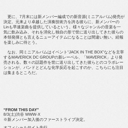
更に、7月末には新メンバー編成での新音源(ミニアルバム)発売が
決定。元来より卓越した演奏技術力を誇る彼らに、新メンバーの
Linも早速楽曲を提供しているという。様々なジャンルの音楽を一
気に飲み込み、それを消化し独自の形で世に送り出してきた彼らの
本領発揮とも言えるニューアイテムになることは間違い無い。続報
を楽しみに待とう。
なお、同ミニアルバムはイベント“JACK IN THE BOX”などを主宰
するMAVERICK DC GROUPの新レーベル、「MAVERICK」より発
売される。数々の話題作を世に送り出してきた彼らとのコラボレー
ションが、バンドとどんな化学反応を起こすのか、こちらにも注目
は集まるところだ。
“FROM THIS DAY”
8/3(土)渋谷 WWW-X
※新メンバー加入後のファーストライブ決定。
オフィシャルサイト先行