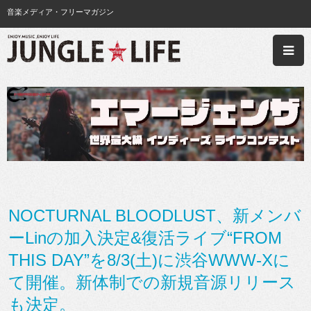
音楽メディア・フリーマガジン
NOCTURNAL BLOODLUST、新メンバ
ーLinの加入決定&復活ライブ“FROM
THIS DAY”を8/3(土)に渋谷WWW-Xに
て開催。新体制での新規音源リリース
も決定。