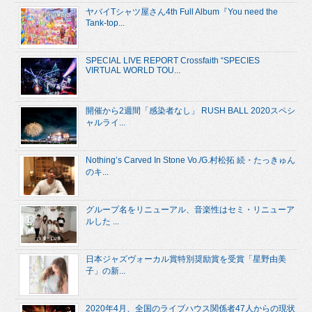
ヤバイTシャツ屋さん4th Full Album『You need the
Tank-top...
SPECIAL LIVE REPORT Crossfaith “SPECIES
VIRTUAL WORLD TOU...
開催から2週間「感染者なし」 RUSH BALL 2020スペシ
ャルライ...
Nothing’s Carved In Stone Vo./G.村松拓 続・たっきゅん
のキ...
グループ名をリニューアル、音楽性はセミ・リニューア
ルした ...
日本ジャズヴォーカル賞特別奨励賞を受賞「星野由美
子」の新...
2020年4月、全国のライブハウス関係者47人からの現状