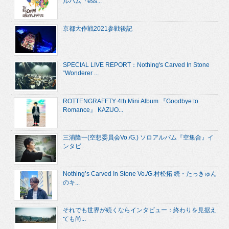
ルバム『ess...
京都大作戦2021参戦後記
SPECIAL LIVE REPORT：Nothing's Carved In Stone
“Wonderer ...
ROTTENGRAFFTY 4th Mini Album 『Goodbye to
Romance』 KAZUO...
三浦隆一(空想委員会Vo./G.) ソロアルバム『空集合』イ
ンタビ...
Nothing’s Carved In Stone Vo./G.村松拓 続・たっきゅん
のキ...
それでも世界が続くならインタビュー：終わりを見据え
ても尚...