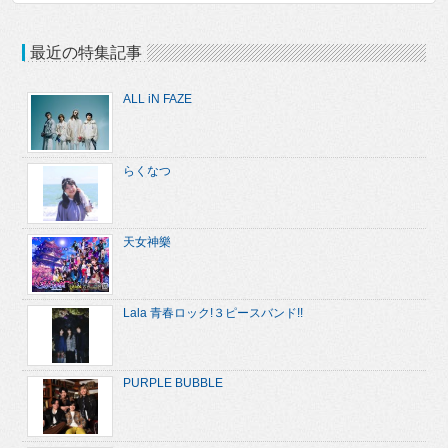
最近の特集記事
ALL iN FAZE
らくなつ
天女神樂
Lala 青春ロック!３ピースバンド!!
PURPLE BUBBLE