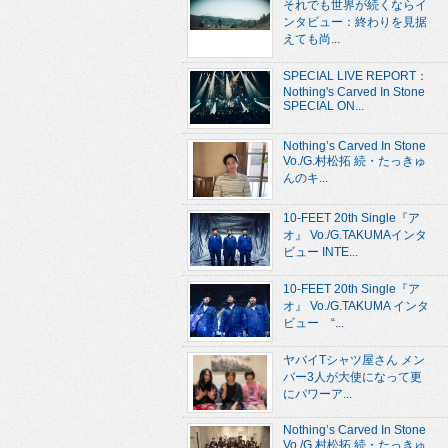
それでも世界が続くならイ
ンタビュー：終わりを見据
えても尚...
SPECIAL LIVE REPORT：
Nothing's Carved In Stone
SPECIAL ON...
Nothing’s Carved In Stone
Vo./G.村松拓 続・たっきゅ
んのキ...
10-FEET 20th Single『ア
オ』 Vo./G.TAKUMAインタ
ビュー INTE...
10-FEET 20th Single『ア
オ』 Vo./G.TAKUMA インタ
ビュー “...
ヤバイTシャツ屋さん メン
バー3人が大使になって更
にパワーア...
Nothing’s Carved In Stone
Vo./G.村松拓 続・たっきゅ