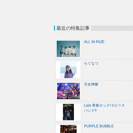
最近の特集記事
ALL iN FAZE
らくなつ
天女神樂
Lala 青春ロック!３ピース
バンド!!
PURPLE BUBBLE