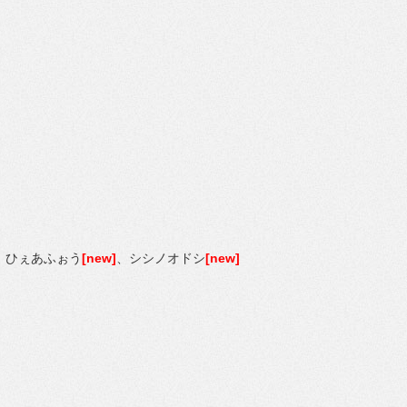
、ひぇあふぉう
[new]
、シシノオドシ
[new]