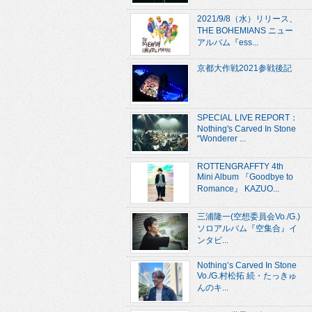
2021/9/8（水）リリース、
THE BOHEMIANS ニュー
アルバム『ess...
京都大作戦2021参戦後記
SPECIAL LIVE REPORT：
Nothing's Carved In Stone
“Wonderer ...
ROTTENGRAFFTY 4th
Mini Album 『Goodbye to
Romance』 KAZUO...
三浦隆一(空想委員会Vo./G.)
ソロアルバム『空集合』イ
ンタビ...
Nothing’s Carved In Stone
Vo./G.村松拓 続・たっきゅ
んのキ...