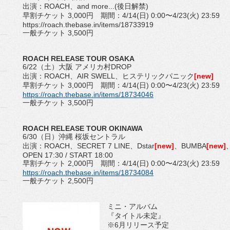
出演：ROACH、and more...(後日解禁)
早割チケット 3,000円 期間：4/14(日) 0:00〜4/23(火) 23:59
https://roach.thebase.in/items/18733919
一般チケット 3,500円
ROACH RELEASE TOUR OSAKA
6/22（土）大阪 アメリカ村DROP
出演：ROACH、AIR SWELL、ヒステリックパニック
[new]
早割チケット 3,000円 期間：4/14(日) 0:00〜4/23(火) 23:59
https://roach.thebase.in/items/18734046
一般チケット 3,500円
ROACH RELEASE TOUR OKINAWA
6/30（日）沖縄 桜坂セントラル
出演：ROACH、SECRET 7 LINE、Dstar
[new]
、BUMBA
[new]
OPEN 17:30 / START 18:00
早割チケット 2,000円 期間：4/14(日) 0:00〜4/23(火) 23:59
https://roach.thebase.in/items/18734084
一般チケット 2,500円
ミニ・アルバム
『タイトル未定』
※6月リリース予定