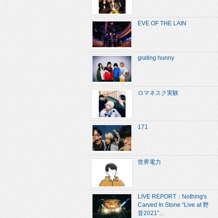
EVE OF THE LAIN
grating hunny
ロマネスク実験
171
世界電力
LIVE REPORT：Nothing's
Carved In Stone “Live at 野
音2021”...