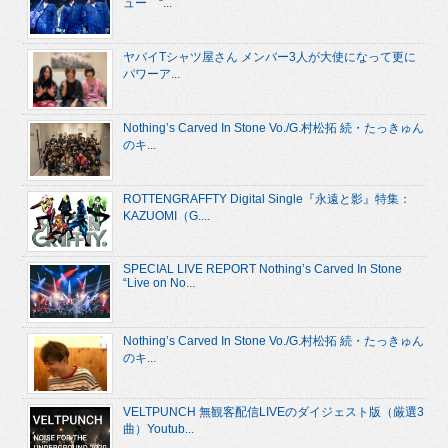
ュー “...
ヤバイTシャツ屋さん メンバー3人が大使になって更に
パワーア...
Nothing’s Carved In Stone Vo./G.村松拓 続・たっきゅん
のキ...
ROTTENGRAFFTY Digital Single『永遠と影』特集：
KAZUOMI（G....
SPECIAL LIVE REPORT Nothing’s Carved In Stone
“Live on No...
Nothing’s Carved In Stone Vo./G.村松拓 続・たっきゅん
のキ...
VELTPUNCH 無観客配信LIVEのダイジェスト版（厳選3
曲）Youtub...