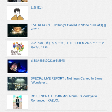
世界電力
LIVE REPORT：Nothing's Carved In Stone “Live at 野音
2021”...
2021/9/8（水）リリース、THE BOHEMIANS ニューア
ルバム『ess...
京都大作戦2021参戦後記
SPECIAL LIVE REPORT：Nothing's Carved In Stone
“Wonderer ...
ROTTENGRAFFTY 4th Mini Album 『Goodbye to
Romance』 KAZUO...