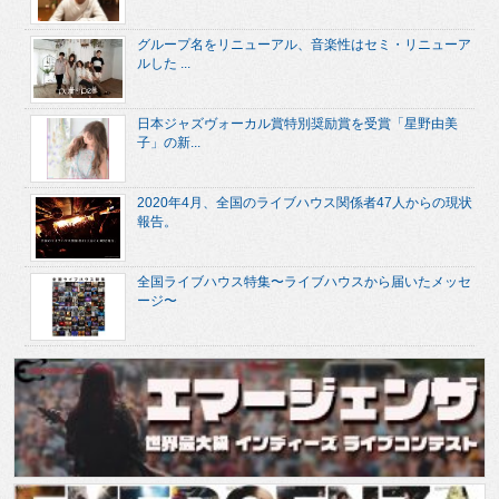
グループ名をリニューアル、音楽性はセミ・リニューア
ルした ...
日本ジャズヴォーカル賞特別奨励賞を受賞「星野由美
子」の新...
2020年4月、全国のライブハウス関係者47人からの現状
報告。
全国ライブハウス特集〜ライブハウスから届いたメッセ
ージ〜