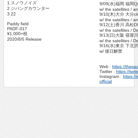
1.スノウノイズ
9/09(水)福岡 福岡Qu
2.ジパングカウンター
w/ the satellites / a
3.22
9/10(木)大分 大分cl
w/ the satellites / a
Paddy field
9/12(土)香川 高松D
PADF-017
w/ the satellites /
¥1,000+税
9/13(日)大阪 寝屋川
2020/8/5 Release
w/ the satellites /
9/16(水)東京 下北沢
w/ 後日解禁
Web :
https://thepa
Twitter :
https://twi
Instagram :
https:/
official