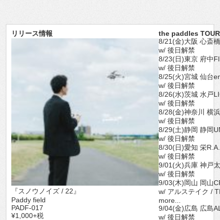
リリース情報
the paddles TOUR 
8/21(金)大阪 心斎橋
w/ 後日解禁
8/23(日)東京 府中Fli
w/ 後日解禁
8/25(火)宮城 仙台en
w/ 後日解禁
8/26(水)茨城 水戸L
w/ 後日解禁
8/28(金)神奈川 横浜F
w/ 後日解禁
8/29(土)静岡 静岡U
w/ 後日解禁
8/30(日)愛知 栄R.A
w/ 後日解禁
9/01(火)兵庫 神
w/ 後日解禁
9/03(木)岡山 岡山C
『スノウノイズ / 22』
w/ アルステイク / TH
Paddy field
more...
PADF-017
9/04(金)広島 広島A
¥1,000+税
w/ 後日解禁