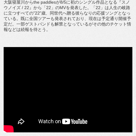
大阪寝屋川からthe paddlesが8/5に初のシングル作品となる『スノ
ウノイズ / 22』から「22」のMVを発表した。「22」は人生の岐路
に立つすべての"22"歳、同世代へ贈る彼らなりの応援ソングとなっ
ている。既に全国ツアーも発表されており、現在は予定通り開催予
定だ。一部ゲストバンドも解禁となっているがその他のチケット情
報などは続報を待とう。