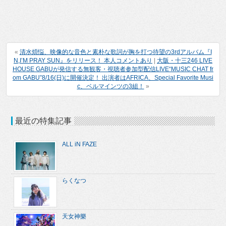
«
清水煩悩、映像的な音色と素朴な歌詞が胸を打つ待望の3rdアルバム『I
N,I’M PRAY SUN』をリリース！ 本人コメントあり
|
大阪・十三246 LIVE
HOUSE GABUが発信する無観客・視聴者参加型配信LIVE“MUSIC CHAT fr
om GABU”8/16(日)に開催決定！ 出演者はAFRICA、Special Favorite Musi
c、ベルマインツの3組！
»
最近の特集記事
ALL iN FAZE
らくなつ
天女神樂