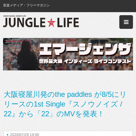
音楽メディア・フリーマガジン
大阪寝屋川発のthe paddles が8/5にリ
リースの1st Single『スノウノイズ /
22』から「22」のMVを発表！
2020/07/29 19:00