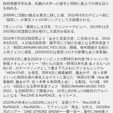
秋田県横手市出身。札幌の大学への進学と同時に路上での弾き語り
を始める。
2008年に活動の拠点を東京に移した後、2010年4月のデビュー前に
「福笑い」が東京メトロCMソングとして大抜擢される。
7月シングル「素晴らしき日常」でメジャーデビュー。2013年11月
24日初の武道館公演を敢行し大成功を収める。
2015年7月25日秋田県より「あきた音楽大使」に任命される。2016
年9月3日、４日地元秋田県・横手市にて初の主催となる野外音楽フ
ェス「秋田CARAVAN MUSIC FES 2016」開催。毎年開催する程の
人気フェスに成長。(2020/2021は新型コロナの影響もあり未実施)
2022年2月に東京2020オリンピックの野球日本代表“侍ジャパン”の
密着ドキュメンタリー「侍たちの栄光～野球日本代表 金メダルへの
8か月」のテーマソングとして書き下ろされたデジタルシングル
「HIGH FIVE」を発売。同年9月に柳葉敏郎、藤あや子、佐々木希
といった秋田出身の著名人をゲストに迎えた「秋田の行事（feat.柳
葉敏郎, 藤あや子, 佐々木希 & 秋田県人会）」を配信。その後、3年
ぶり・5回目となる野外音楽フェス「秋田CARAVAN MUSIC FES
2022」を北秋田市にて開催され、10月に約2年ぶり8枚目のアルバ
ムとなる「ReLOVE & RePEACE」をリリース。
2022年の年末から2023年にかけて、全国ツアー「ReLOVE &
RePEACE ～ReUNION～」でファンとの「再会」を叶え、2023年6
月のツアー「ONE STROKE SHOW〜一顰一笑〜」最中にNHK夜ド