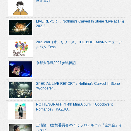
世界電力
LIVE REPORT：Nothing's Carved In Stone “Live at 野音
2021”...
2021/9/8（水）リリース、THE BOHEMIANS ニューア
ルバム『ess...
京都大作戦2021参戦後記
SPECIAL LIVE REPORT：Nothing's Carved In Stone
“Wonderer ...
ROTTENGRAFFTY 4th Mini Album 『Goodbye to
Romance』 KAZUO...
三浦隆一(空想委員会Vo./G.) ソロアルバム『空集合』イ
ンタビ...