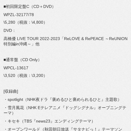
■初回限定盤C（CD＋DVD）
WPZL-32177/78
\5,280（税抜：\4,800）
DVD：
高橋優 LIVE TOUR 2022-2023「ReLOVE & RePEACE ～ReUNION
特別編in沖縄～」他
■通常盤（CD Only）
WPCL-13617
\3,520（税抜：\3,200）
[収録曲]
・spotlight（NHK夜ドラ『褒めるひと褒められるひと』主題歌）
・雪月風花（NHK Eテレアニメ『ドッグシグナル』オープニングテ
ーマ）
・キセキ（TBS『news23』エンディングテーマ）
・オープンワールド（秋田朝日放送『サタナビっ！』テーマソン