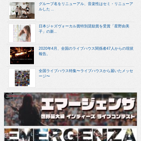
グループ名をリニューアル、音楽性はセミ・リニューア
ルした ...
日本ジャズヴォーカル賞特別奨励賞を受賞「星野由美
子」の新...
2020年4月、全国のライブハウス関係者47人からの現状
報告。
全国ライブハウス特集〜ライブハウスから届いたメッセ
ージ〜