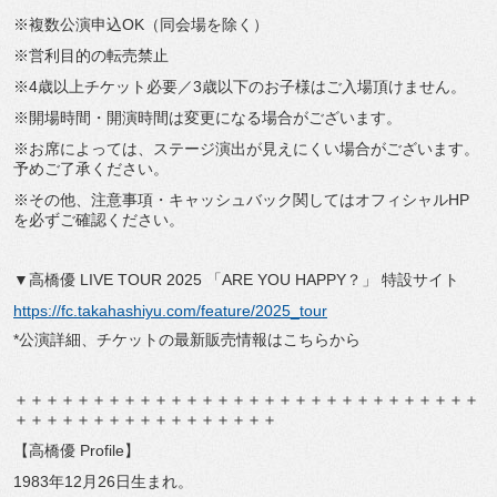
※複数公演申込OK（同会場を除く）
※営利目的の転売禁止
※4歳以上チケット必要／3歳以下のお子様はご入場頂けません。
※開場時間・開演時間は変更になる場合がございます。
※お席によっては、ステージ演出が見えにくい場合がございます。
予めご了承ください。
※その他、注意事項・キャッシュバック関してはオフィシャルHP
を必ずご確認ください。
▼高橋優 LIVE TOUR 2025 「ARE YOU HAPPY？」 特設サイト
https://fc.takahashiyu.com/feature/2025_tour
*公演詳細、チケットの最新販売情報はこちらから
＋＋＋＋＋＋＋＋＋＋＋＋＋＋＋＋＋＋＋＋＋＋＋＋＋＋＋＋＋＋
＋＋＋＋＋＋＋＋＋＋＋＋＋＋＋＋＋
【高橋優 Profile】
1983年12月26日生まれ。