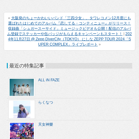
«
大阪発のちょーかわいいバンド「三四少女」、タワレコメン12月度にも
選ばれたはじめてのアルバム『恋してる・コンティニュー』がリリース！
収録曲「シュガースーサイド」ミュージックビデオも公開！配信のアルバ
ム登録でステッカーや缶バッジがもらえるキャンペーンもスタート！
|
202
4年11月27日 @ Zepp DiverCity（TOKYO） にしな ZEPP TOUR 2024「S
UPER COMPLEX」ライブレポート
»
最近の特集記事
ALL iN FAZE
らくなつ
天女神樂