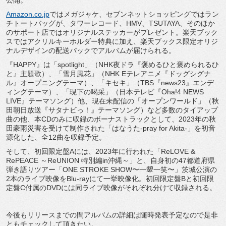
公開。
Amazon.co.jp
ではメガジャケ、セブンネットショッピングではラン
チトートバッグが、タワーレコード、HMV、TSUTAYA、そのほか
のサポート店ではオリジナルステッカーがプレゼント。楽天ブック
スではアクリルキーホルダー特典に加え、楽天ブックス限定オリジ
ナルデザインの配送パックでアルバムが届けられる。
『HAPPY』は「spotlight」（NHK夜ドラ『褒めるひと褒められるひ
と』主題歌）、「雪月風花」（NHK Eテレアニメ『ドッグシグナ
ル』オープニングテーマ）、「キセキ」（TBS『news23』エンデ
ィングテーマ）、「現下の喝采」（日本テレビ『Oha!4 NEWS
LIVE』テーマソング）他、現在未配信の「オープンワールド」（秋
田朝日放送『サタナビっ！』テーマソング）など多数のタイアップ
曲の他、本CDのみに収録のボーナストラックとして、2023年の秋
田豪雨災害を受けて制作された「はなうた-pray for Akita-」を初音
源化した、全12曲を収録予定。
そして、初回限定盤Aには、2023年に行われた「ReLOVE &
RePEACE ～ReUNION 特別編in沖縄～」と、自身初の47都道府県
弾き語りツアー「ONE STROKE SHOW〜一顰一笑〜」茨城公演の
2本のライブ映像をBlu-rayにて一挙映像化。初回限定盤Bと初回限
定盤C付属のDVDには同ライブ映像がそれぞれ分けて収録される。
今後もリリースまでの間アルバムの詳細は随時発表予定なので是非
ともチェックして頂きたい。