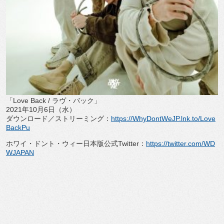
「
Love Back /
ラヴ・バック」
2021
年
10
月
6
日（水）
ダウンロード／ストリーミング：
https://
WhyDontWeJP.lnk.to/Love
BackPu
ホワイ・ドント・ウィー日本版公式
Twitter
：
https:
//twitter.com/WD
WJAPAN