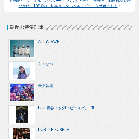
を発表！
|
ダニエル・パウターが「バッド・デイ」を使って動画投稿を呼
びかけ、10/10の「世界メンタルヘルスデー」をサポート！
»
最近の特集記事
ALL iN FAZE
らくなつ
天女神樂
Lala 青春ロック!３ピースバンド!!
PURPLE BUBBLE