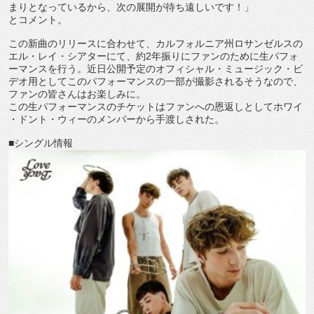
まりとなっているから、
次の展開が待ち遠しいです！」
とコメント。
この新曲のリリースに合わせて、
カルフォルニア州ロサンゼルスの
エル・レイ・シアターにて、約
2
年振りにファンのために生パフォ
ーマンスを行う。
近日公開予定のオフィシャル・ミュージック・
ビ
デオ用としてこのパフォーマンスの一部が撮影されるそうなので
、
ファンの皆さんはお楽しみに。
この生パフォーマンスのチケットはファンへの恩返しとしてホワイ
・ドント・ウィーのメンバーから手渡しされた。
■
シングル情報