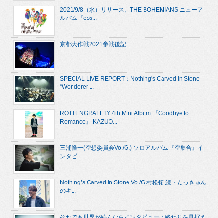
2021/9/8（水）リリース、THE BOHEMIANS ニューア
ルバム『ess...
京都大作戦2021参戦後記
SPECIAL LIVE REPORT：Nothing's Carved In Stone
“Wonderer ...
ROTTENGRAFFTY 4th Mini Album 『Goodbye to
Romance』 KAZUO...
三浦隆一(空想委員会Vo./G.) ソロアルバム『空集合』イ
ンタビ...
Nothing’s Carved In Stone Vo./G.村松拓 続・たっきゅん
のキ...
それでも世界が続くならインタビュー：終わりを見据え