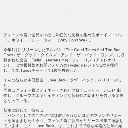
ティーンや若い世代を中心に熱狂的な支持を集めるボーイズ・
バン
ド、ホワイ・ドント・ウィー（
Why Don’t We
）。
今年
1
月にリリースしたアルバム『
The Good Times And The Bad
Ones /
ザ・グッド・タイムズ・アンド・ザ・バッド・ワンズ』
に収
録された楽曲「
Fallin'
(Adrenaline) /
フォーリン（アドレナリ
ン）」は情報解禁され即アメリカの
T
witter
トレンドで
1
位を獲得
し、全米
iTunes
チャート
で
1
位を獲得した。
そんな彼らが本日新曲「
Love Back /
ラヴ・バック」をリリースし
た。
同曲はグラミー賞にノミネートされたプロデューサー、
JHart
と制
作し、
グループのエキサイティングな新時代の始まりを告げる楽曲
となっ
ている。
新曲に関して、彼らは
「バンドとしてのこの
5
年間は信じられないほどのファンのサポー
トを頂きました！今回、
ファンの為に新曲がリリース出来て感謝し
ています。この「
Lov
e Back
」は、
これまでで最も本格的な章の始