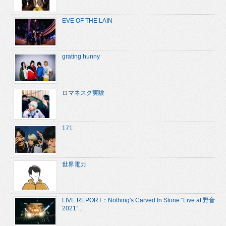
EVE OF THE LAIN
grating hunny
ロマネスク実験
171
世界電力
LIVE REPORT：Nothing's Carved In Stone “Live at 野音
2021”...