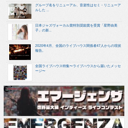
グループ名をリニューアル、音楽性はセミ・リニューア
ルした ...
日本ジャズヴォーカル賞特別奨励賞を受賞「星野由美
子」の新...
2020年4月、全国のライブハウス関係者47人からの現状
報告。
全国ライブハウス特集〜ライブハウスから届いたメッセ
ージ〜