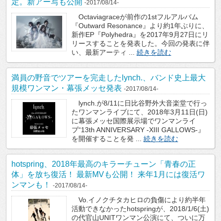
定。新アー写も公開
-2017/08/14-
Octaviagraceが前作の1stフルアルバム
『Outward Resonance』より約1年ぶりに、
新作EP『Polyhedra』を2017年9月27日にリ
リースすることを発表した。今回の発表に伴
い、最新アーティ ...
続きを読む
満員の野音でツアーを完走したlynch.、バンド史上最大
規模ワンマン・幕張メッセ発表
-2017/08/14-
lynch.が8/11に日比谷野外大音楽堂で行っ
たワンマンライブにて、2018年3月11日(日)
に幕張メッセ国際展示場でワンマンライ
ブ“13th ANNIVERSARY -XIII GALLOWS-』
を開催することを発 ...
続きを読む
hotspring、2018年最高のキラーチューン「青春の正
体」を放ち復活！ 最新MVも公開！ 来年1月には復活ワ
ンマンも！
-2017/08/14-
Vo.イノクチタカヒロの負傷により約半年
活動できなかったhotspringが、2018/1/6(土)
の代官山UNITワンマン公演にて、ついに万