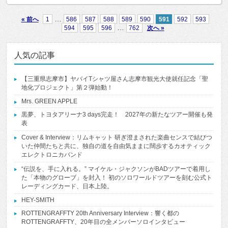
…
« 前へ
1
586
587
588
589
590
591
592
593
…
594
595
596
762
次へ »
人気の記事
【三重県志摩市】ヤバイTシャツ屋さん志摩市観光大使就任記念「聖
地化プロジェクト」第２弾始動！
Mrs. GREEN APPLE
黒夢、トヨタアリーナ3 days完走！ 2027年の新たなツアー開催も発
表
Cover & Interview：リムキャット 研ぎ澄まされた楽曲センスで結びつ
いた仲間たちと共に、独自の道を自由気ままに闊歩するカオティック
エレクトロニカバンド
“伝説を、手に入れる。” マイケル・ジャクソンがBADツアーで着用し
た「本物のグローブ」を封入！ 初のソロワールドツアーを刻む公式ト
レーディングカード、日本上陸。
HEY-SMITH
ROTTENGRAFFTY 20th Anniversary Interview：響く都の
ROTTENGRAFFTY、20年目の全メンバーソロインタビュー