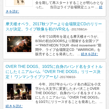
全を期して再スタートすることが明らかとな
った。 当日はライブ会場限定ニュー ...
続
きを読む
摩天楼オペラ、2017秋ツアーより会場限定CDのリリー
スが決定。ライブ映像を初のVR化も
-2017/08/14-
今年で10周年を迎える摩天楼オペラが、
8/30の初台DOORSより開催する全国ツア
ー“PANTHEON TOUR -third movement-”期
間中、ライブ会場限定CD『WARRIOR』を
販売することを発表した。 ...
続きを読む
OVER THE DOGS、10/25に自身のバンド名をタイトル
にしたミニアルバム『OVER THE DOGS』リリース決
定！ ワンマンライブツアーも!
-2017/08/10-
今年、2017年からバンド名の表記を小文
字から大文字に変更したオバ犬ことOVER
THE DOGSが、自身のバンド名をタイトル
にしたミニアルバム『OVER THE DOGS』
を10/27にリリースすることを発表した。 ...
続きを読む