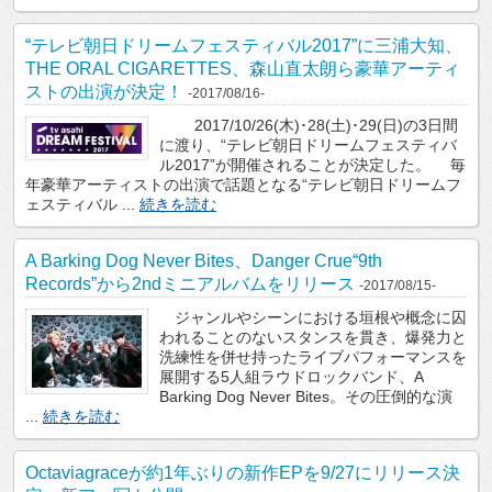
“テレビ朝日ドリームフェスティバル2017”に三浦大知、
THE ORAL CIGARETTES、森山直太朗ら豪華アーティ
ストの出演が決定！
-2017/08/16-
2017/10/26(木)･28(土)･29(日)の3日間
に渡り、“テレビ朝日ドリームフェスティバ
ル2017”が開催されることが決定した。 毎
年豪華アーティストの出演で話題となる“テレビ朝日ドリームフ
ェスティバル ...
続きを読む
A Barking Dog Never Bites、Danger Crue“9th
Records”から2ndミニアルバムをリリース
-2017/08/15-
ジャンルやシーンにおける垣根や概念に囚
われることのないスタンスを貫き、爆発力と
洗練性を併せ持ったライブパフォーマンスを
展開する5人組ラウドロックバンド、A
Barking Dog Never Bites。その圧倒的な演
...
続きを読む
Octaviagraceが約1年ぶりの新作EPを9/27にリリース決