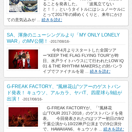
ることを発表した。 「波風立てない
と！！」というタイトルにはシュノーケルに
とって2017年の締めくくりと、来年にかけ
ての意気込みが ...
続きを読む
SA、渾身のニューシングルより「MY ONLY LONELY
WAR」のMV公開！
-2017/08/16-
今年4月よりスタートした全国ツア
ー“KEEP THE FLAG FLYING TOUR”が昨
日、水戸ライトハウスにて行われたLOW IQ
01 & THE RHYTHM MAKERSとの対バンラ
イブでファイナルを迎 ...
続きを読む
G-FREAK FACTORY、“風林花山”ツアーのゲストバン
ド発表！ キュウソ、アルカラ、ヤバT、四星球ら9組が
出演！
-2017/08/16-
G-FREAK FACTORYが、「“風林花
山”TOUR 2017-2018」のゲストバンドを発
表。 今回発表されたのはツアー初日の9/2
千葉公演から10/22神戸公演までの9公演分
で、HAWAIIAN6、キュウソネ ...
続きを読む