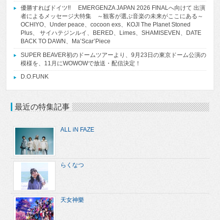
優勝すればドイツ!! EMERGENZA JAPAN 2026 FINALへ向けて 出演
者によるメッセージ大特集 ～観客が選ぶ音楽の未来がここにある～
OCHIYO、Under peace、cocoon exs、KOJI The Planet Stoned
Plus、 サイハテジンルイ、BERED、Limes、SHAMISEVEN、DATE
BACK TO DAWN、Ma’Scar’Piece
SUPER BEAVER初のドームツアーより、9月23日の東京ドーム公演の
模様を、11月にWOWOWで放送・配信決定！
D.O.FUNK
最近の特集記事
ALL iN FAZE
らくなつ
天女神樂