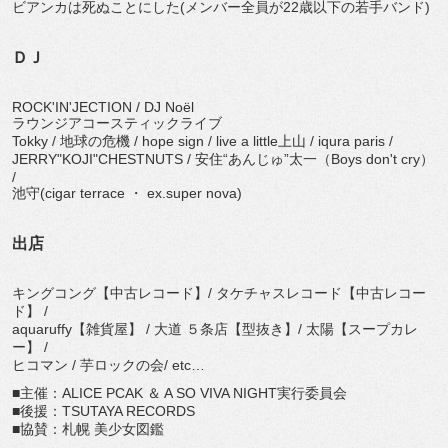
ビアンカは死ぬことにした(メンバー全員が22歳以下の若手バンド)
ＤＪ
ROCK'IN'JECTION / DJ Noёl
ラウンジアコースティックライブ
Tokky / 地球の危機 / hope sign / live a little上山 / iqura paris /
JERRY"KOJI"CHESTNUTS / 安住“あんじゅ”太一（Boys don't cry）
/
池守(cigar terrace ・ ex.super nova)
出店
キングコング【中古レコード】/ タケチャスレコード【中古レコー
ド】 /
aquaruffy【雑貨屋】 / 大道 ５条店【型抜き】/ 太陽【スープカレ
ー】 /
ヒコマン / 芋ロックの会/ etc…
■主催：ALICE PCAK ＆ A SO VIVA NIGHT実行委員会
■後援：TSUTAYA RECORDS
■協賛：札幌 美少女図鑑