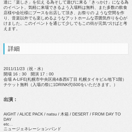
達に「楽しさ」を伝え る為そして遊びに来る「きっかけ」になる為
のイベント。気軽に来場できるよう入場料は無料、また多数の飲食
店様や会社様にブースを出店して頂き、お祭りの ような空間を作
り、音楽以外でも楽しめるようなアットホームな雰囲気作りを心が
けました。このイベントを通じて少しでもこの街が元気づけばと考
えます。
詳細
2011/11/23（祝・水）
開場 16：30 開演 17：00
会場 A-LIFE(札幌市中央区南4条西6丁目 札幌タイキビル地下1階）
チケット無料（入場の祭に1DRINK代\500をいただきます。）
出演：
AIGHT / ALICE PACK / natsu / 木箱 / DESERT / FROM DAY TO
DAY
etc…
ニュージェネレーションバンド