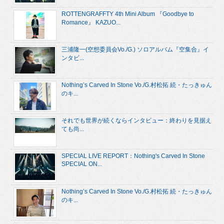
ROTTENGRAFFTY 4th Mini Album 『Goodbye to
Romance』 KAZUO...
三浦隆一(空想委員会Vo./G.) ソロアルバム『空集合』イ
ンタビ...
Nothing’s Carved In Stone Vo./G.村松拓 続・たっきゅん
のキ...
それでも世界が続くならインタビュー：終わりを見据え
ても尚...
SPECIAL LIVE REPORT：Nothing's Carved In Stone
SPECIAL ON...
Nothing’s Carved In Stone Vo./G.村松拓 続・たっきゅん
のキ...