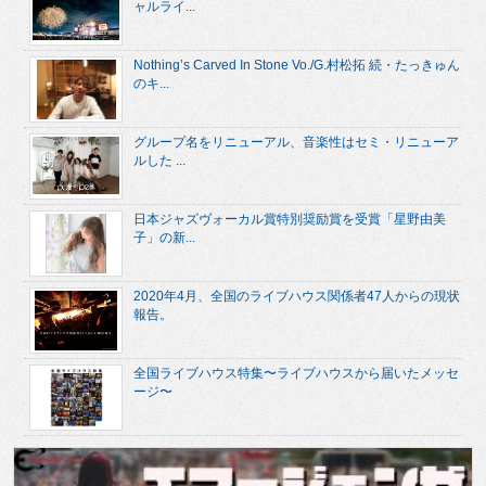
ャルライ...
Nothing’s Carved In Stone Vo./G.村松拓 続・たっきゅん
のキ...
グループ名をリニューアル、音楽性はセミ・リニューア
ルした ...
日本ジャズヴォーカル賞特別奨励賞を受賞「星野由美
子」の新...
2020年4月、全国のライブハウス関係者47人からの現状
報告。
全国ライブハウス特集〜ライブハウスから届いたメッセ
ージ〜