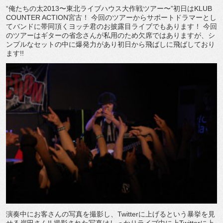
“俺たちの太2013〜東北ライブハウス大作戦ツアー〜”初日はKLUB
COUNTER ACTION宮古！ 今回のツアーからサポートドラマーとし
てバンドに帯同頂くヨッチ君のお披露目ライブでもあります！ 今回
のツアーはギターの省念さんが私用のため欠席ではありますが、シ
ンプルなセットの中に爆発力があり初日から飛ばしに飛ばしており
ます!!
演奏中にお客さんの写真を撮影し、Twitterに上げるという暴挙を見
せる岸田さん!! 撮影された写真はしっかりライブ中に上Twitterに上