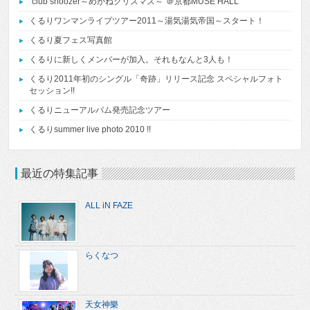
“club snoozer～めがねクリスマス～”＠京都MUSE HALL
くるりワンマンライブツアー2011～湯気湯気帝国～スタート！
くるり夏フェス写真館
くるりに新しくメンバーが加入。それもなんと3人も！
くるり2011年初のシングル「奇跡」リリース記念 スペシャルフォト
セッション!!
くるりニューアルバム発売記念ツアー
くるりsummer live photo 2010 !!
最近の特集記事
ALL iN FAZE
らくなつ
天女神樂