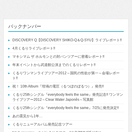
バックナンバー
DISCOVERY Q【DISCOVERY SHIKO-Q＆Q-SYU】ライブレポート!!
4月くるりライブレポート!!
マキシマム ザ ホルモンとの対バンツアーに密着レポート!!
年末イベントから武道館公演までのくるりレポート!!
くるりワンマンライブツアー2012～国民の性欲が第一～会場レポー
ト!!
祝！ 10th Album『坩堝の電圧（るつぼのぼるつ）』発売!!
くるり25thシングル『everybody feels the same』発売記念!! ワンマン
ライブツアー2012～Clear Water Japonês～写真館
くるり25thシングル『everybody feels the same』7/25に発売決定!!
あの震災から1年…
くるりニューアルバム発売記念ツアー