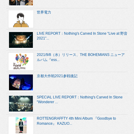
世界電力
LIVE REPORT：Nothing's Carved In Stone “Live at 野音
2021”...
2021/9/8（水）リリース、THE BOHEMIANS ニューア
ルバム『ess...
京都大作戦2021参戦後記
SPECIAL LIVE REPORT：Nothing's Carved In Stone
“Wonderer ...
ROTTENGRAFFTY 4th Mini Album 『Goodbye to
Romance』 KAZUO...