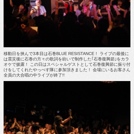
移動日を挟んで3本目は石巻BLUE RESISTANCE！ ライブの最後に
は震災後に石巻の方々の歌詞を紡いで制作した｢石巻復興節｣をカラ
オケで披露！ この日はスペシャルゲストとして石巻復興節に振り付
けをしてくれたやっぺす隊に参加頂きました！ 会場にいるお客さん
全員の大合唱の中ライブが終了!!