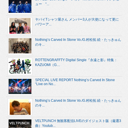
ュー “...
ヤバイTシャツ屋さん メンバー3人が大使になって更に
パワーア...
Nothing’s Carved In Stone Vo./G.村松拓 続・たっきゅん
のキ...
ROTTENGRAFFTY Digital Single『永遠と影』特集：
KAZUOMI（G....
SPECIAL LIVE REPORT Nothing’s Carved In Stone
“Live on No...
Nothing’s Carved In Stone Vo./G.村松拓 続・たっきゅん
のキ...
VELTPUNCH 無観客配信LIVEのダイジェスト版（厳選3
曲）Youtub...