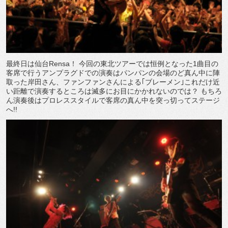
最終日は仙台Rensa！ 今回の東北ツアーでは恒例となった1曲目の
客席で行うアンプラグドでの演奏はパンパンの会場のど真ん中に陣
取った岸田さん、ファンファンさんによる｢ブレーメン｣これだけ近
い距離で演奏するところは滅多にお目にかかれないのでは？ もちろ
ん演奏後はプロレススタイルで客席の真ん中を突っ切ってステージ
へ!!