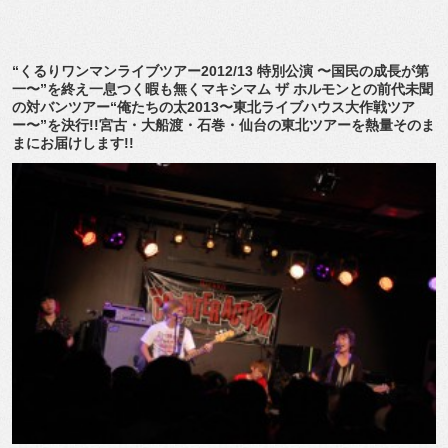
“くるりワンマンライブツアー2012/13 特別公演 〜国民の成長が第
一〜”を終え一息つく暇も無くマキシマム ザ ホルモンとの前代未聞
の対バンツアー“俺たちの太2013〜東北ライブハウス大作戦ツア
ー〜”を決行!!宮古・大船渡・石巻・仙台の東北ツアーを熱量そのま
まにお届けします!!