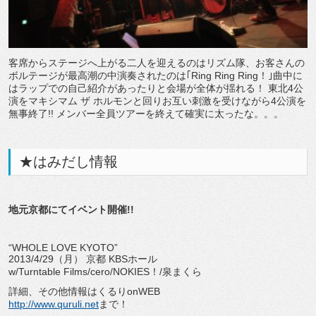
客席からステージへ上がる二人を迎えるのはリズム隊、お客さんの
ボルテージが最高潮の中演奏されたのは｢Ring Ring Ring！｣曲中に
はラップでの自己紹介があったりと会場が全体が揺れる！ 東北4公
演をマキシマム ザ ホルモンと回りお互い刺激を受けながら4公演を
無事終了!! メンバー全員ツアーを終えて確実に太ったな。。。
★はみだし情報
地元京都にてイベント開催!!
“WHOLE LOVE KYOTO”
2013/4/29（月） 京都 KBSホール
w/Turntable Films/cero/NOKIES！/泉まくら
詳細、その他情報はくるりonWEB
http://www.quruli.net
まで！