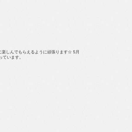
に楽しんでもらえるように頑張ります☆ 5月
で待っています。