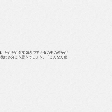
k Band。たかだか音楽如きでアナタの中の何かが
た後に多分こう思うでしょう、「こんなん観