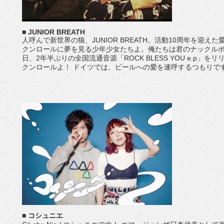
■ JUNIOR BREATH
人呼んで新世界の狼、JUNIOR BREATH。活動10周年を迎
クンロールに夢を見る少年少女たちよ。俺たちは君のナックルボ
日、2年半ぶりの全国流通音源「ROCK BLESS YOU e.p」
クンロールよ！ ドイツでは、ビールへの愛を連呼するつもりで
■ コシュニエ