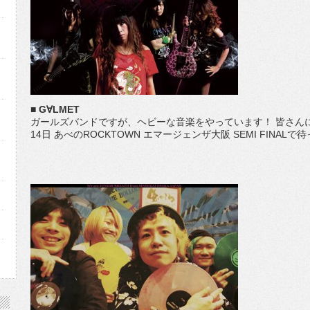
■ G∀LMET
ガールズバンドですが、ヘビーな音楽をやっています！ 皆さん
14日 あべのROCKTOWN エマージェンザ大阪 SEMI FINAL