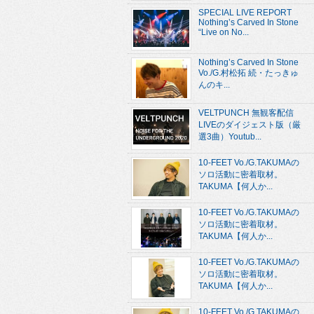
SPECIAL LIVE REPORT
Nothing’s Carved In Stone
“Live on No...
Nothing’s Carved In Stone
Vo./G.村松拓 続・たっきゅ
んのキ...
VELTPUNCH 無観客配信
LIVEのダイジェスト版（厳
選3曲）Youtub...
10-FEET Vo./G.TAKUMAの
ソロ活動に密着取材。
TAKUMA【何人か...
10-FEET Vo./G.TAKUMAの
ソロ活動に密着取材。
TAKUMA【何人か...
10-FEET Vo./G.TAKUMAの
ソロ活動に密着取材。
TAKUMA【何人か...
10-FEET Vo./G.TAKUMAの