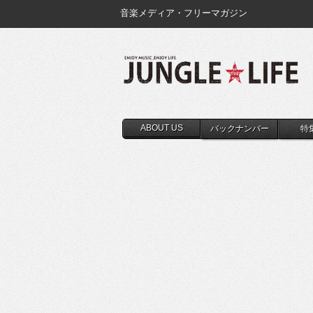
音楽メディア・フリーマガジン
ABOUT US
バックナンバー
特