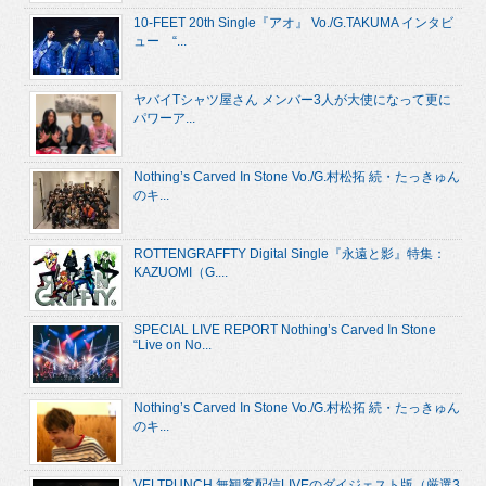
10-FEET 20th Single『アオ』 Vo./G.TAKUMA インタビ
ュー “...
ヤバイTシャツ屋さん メンバー3人が大使になって更に
パワーア...
Nothing’s Carved In Stone Vo./G.村松拓 続・たっきゅん
のキ...
ROTTENGRAFFTY Digital Single『永遠と影』特集：
KAZUOMI（G....
SPECIAL LIVE REPORT Nothing’s Carved In Stone
“Live on No...
Nothing’s Carved In Stone Vo./G.村松拓 続・たっきゅん
のキ...
VELTPUNCH 無観客配信LIVEのダイジェスト版（厳選3