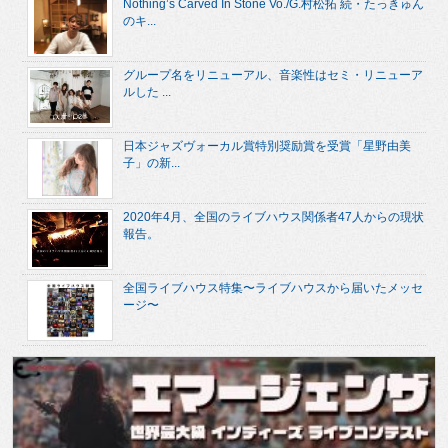
Nothing’s Carved In Stone Vo./G.村松拓 続・たっきゅん
のキ...
グループ名をリニューアル、音楽性はセミ・リニューア
ルした ...
日本ジャズヴォーカル賞特別奨励賞を受賞「星野由美
子」の新...
2020年4月、全国のライブハウス関係者47人からの現状
報告。
全国ライブハウス特集〜ライブハウスから届いたメッセ
ージ〜