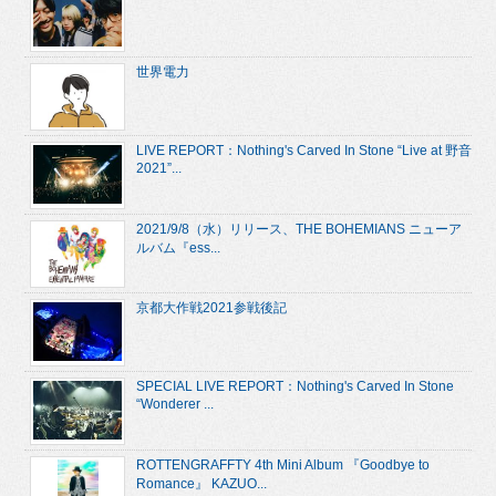
世界電力
LIVE REPORT：Nothing's Carved In Stone “Live at 野音
2021”...
2021/9/8（水）リリース、THE BOHEMIANS ニューア
ルバム『ess...
京都大作戦2021参戦後記
SPECIAL LIVE REPORT：Nothing's Carved In Stone
“Wonderer ...
ROTTENGRAFFTY 4th Mini Album 『Goodbye to
Romance』 KAZUO...