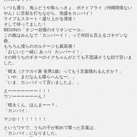
いつも通り、海ぶどうや島らっきょ、ポテトフライ（沖縄関係ない
やん）に舌鼓を打ちながら、泡盛をカンパイ！
ライブもスタート！盛り上がる僕達！
そして待ってました！
BEGINの「オジー自慢のオリオンビール」
この曲はみんなで「カンパーイ！」って何回も言えるゴキゲンな
曲。
もちろん僕らのボルテージも最高潮！
「おじいと一緒に あっり カンパーイ！」
その時うちのギターのイクちゃんがとても不思議そうな顔で言いま
した。
「晴太（クマガイ家 長男1歳）ってもう言葉喋れるんすか？」
「いや、まだなんも喋らへんなー。」
「いま、カンパイって言いましたよ。」
えーーーーーーー！！！
ウソーーーーーーん！
「晴太くん、ほんまーー？」
「カンパイ」
マジか！！！！！！！
というワケで、うちの子が初めて喋った言葉は、
「カンパイ」になりました。