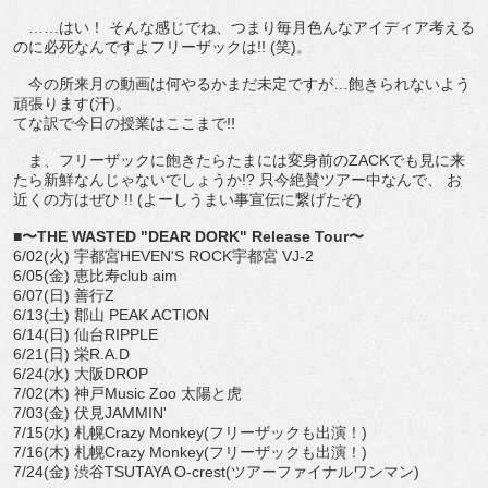
……はい！ そんな感じでね、つまり毎月色んなアイディア考える
のに必死なんですよフリーザックは!! (笑)。
今の所来月の動画は何やるかまだ未定ですが…飽きられないよう
頑張ります(汗)。
てな訳で今日の授業はここまで!!
ま、フリーザックに飽きたらたまには変身前のZACKでも見に来
たら新鮮なんじゃないでしょうか!? 只今絶賛ツアー中なんで、 お
近くの方はぜひ !! (よーしうまい事宣伝に繋げたぞ)
■〜THE WASTED "DEAR DORK" Release Tour〜
6/02(火) 宇都宮HEVEN'S ROCK宇都宮 VJ-2
6/05(金) 恵比寿club aim
6/07(日) 善行Z
6/13(土) 郡山 PEAK ACTION
6/14(日) 仙台RIPPLE
6/21(日) 栄R.A.D
6/24(水) 大阪DROP
7/02(木) 神戸Music Zoo 太陽と虎
7/03(金) 伏見JAMMIN'
7/15(水) 札幌Crazy Monkey(フリーザックも出演！)
7/16(木) 札幌Crazy Monkey(フリーザックも出演！)
7/24(金) 渋谷TSUTAYA O-crest(ツアーファイナルワンマン)