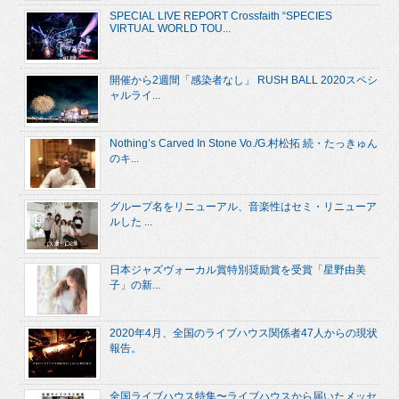
SPECIAL LIVE REPORT Crossfaith “SPECIES
VIRTUAL WORLD TOU...
開催から2週間「感染者なし」 RUSH BALL 2020スペシ
ャルライ...
Nothing’s Carved In Stone Vo./G.村松拓 続・たっきゅん
のキ...
グループ名をリニューアル、音楽性はセミ・リニューア
ルした ...
日本ジャズヴォーカル賞特別奨励賞を受賞「星野由美
子」の新...
2020年4月、全国のライブハウス関係者47人からの現状
報告。
全国ライブハウス特集〜ライブハウスから届いたメッセ