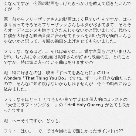
くなんですが、今回の動画を上げたきっかけを教えて頂きたいんで
すが…？
泥：前からフリーザックさんの動画はよく見ていたんですが、はっ
きり言ってそろそろフリーザックさんもネタが尽きてきて、そろそ
ろオーディエンスも飽きてきたんじゃないかと思いまして。代わり
に僕が大好きな映画音楽に合わせてドラムを叩いた方が面白いんじ
ゃないかと思って、今回の動画を上げさせてもらいました。
フリ：な、なるほど…。それは確かに…。返す言葉もございません
(汗)。ちなみに今回の動画は泥棒さんが好きな映画の曲、とのこと
ですが、特に気に入っている曲はありますか??
泥：特に好きなのは、映画『すべてをあなたに』のThe
Wonders
「That Thing You Do」
ですね。ずーっと好きな曲だった
ので、そんなに知名度はないかもしれませんが、今回の動画にねじ
込みました。
フリ：なるほどー！ とてもいい曲ですよね!! 個人的にはラストの
『天使にラブ・ソングを…』の
「Heil Holy Queen」
がとても良か
ったです!!
泥：へーそうですか。どうも。
フリ：…はい。…で、では今回の曲で難しかったポイントは??