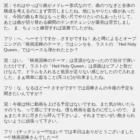
泥：それはやっぱり曲がメドレー形式なので、曲のつなぎと全体の
構成を考えるのにまず苦労しましたね。他にもやりたい曲があった
り、今回の曲も本当はもっと長い尺でやりたいのもあったりして。
あとは曲が切り替わる瞬間のテンポチェンジが最初は苦労しまし
た。 ま、ちょっと練習すれば楽勝でしたがね。
フリ：へ、へーそうですか…さすがですね！ あと噂によるとオープ
ニングの「映画泥棒のテーマ」ではシンセを、ラストの 「Heil Holy
Queen」ではベースも弾かれたとか？
泥：はい。「映画泥棒のテーマ」は音源がなかったので自分で弾い
ただけです。ラストの「Heil Holy Queen」は原曲はピアノと歌だ
けなんで、ドラムを入れると低音が足りない感じがしたので入れま
した。まぁ簡単に盗ること(耳コピ)が出来ましたね。
フリ：な、なるほどー!! さすがです!! では泥棒さんの今後の予定を
聞きたいんですが？
泥：今後は特に動画を上げる予定はないですね、また気が向いたら
そのうち、って感じですかね。僕も映画を盗るのに忙しいので。 ま
ぁまたネタに尽きたら呼んで下さいよ。それまでせいぜい飽きられ
ないように頑張って下さい。
フリ：(チックショー!!!!)はい!! では本日はありがとうございました
ー!! 映画泥棒さんでしたー!!