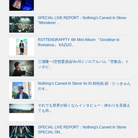
SPECIAL LIVE REPORT：Nothing's Carved In Stone
“Wonderer ...
ROTTENGRAFFTY 4th Mini Album 『Goodbye to
Romance』 KAZUO...
三浦隆一(空想委員会Vo./G.) ソロアルバム『空集合』イ
ンタビ...
Nothing’s Carved In Stone Vo./G.村松拓 続・たっきゅん
のキ...
それでも世界が続くならインタビュー：終わりを見据え
ても尚...
SPECIAL LIVE REPORT：Nothing's Carved In Stone
SPECIAL ON...