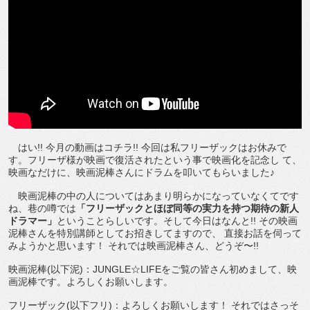
はい!! 今月の動画はコチラ!! 今回は私フリーザックはお休みで
す。フリーザ様が映画で復活されたという事で映画化を記念し て、
映画なだけに、映画泥棒さんにドラムを叩いてもらいました♪
映画泥棒の中の人についてはあまり明らかになっていなくてです
ね、巷の噂では
「フリーザックとほぼ同等の実力を持つ期待の新人
ドラマー」
ということらしいです。そして今日はなんと!! その映画
泥棒さんを特別講師としてお招きしてますので、 直接お話を伺って
みようかと思います！ それでは映画泥棒さん、どうぞ〜!!
映画泥棒(以下泥)：JUNGLE☆LIFEをご覧の皆さん初めまして、映
画泥棒です。よろしくお願いします。
フリーザック(以下フリ)：よろしくお願いします！ それではさっそ