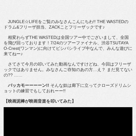
JUNGLE☆LIFEをご覧のみなさんこんにちわ!! THE WASTEDの
ドラム&フリーザ担当、ZACKことフリーザックです♪
相変わらずTHE WASTEDは全国ツアー中でございまして、全国
を飛び回っております！7/24のツアーファイナル、渋谷TSUTAYA
O-Crest(ワンマン)に向けてビシバシライブ中なんで、みんな遊びに
来てねー♪
さてさて今月の叩いてみた動画なんですけどね、今回はフリーザ
ックではありません。みなさんご存知のあの方…え？ まだ見てない
の?? ……
バッカモーーーーン!!
そんな奴は廊下に立ってクローズドリムシ
ョットの練習でもしておれーー!!
【映画泥棒が映画音楽を叩いてみた】