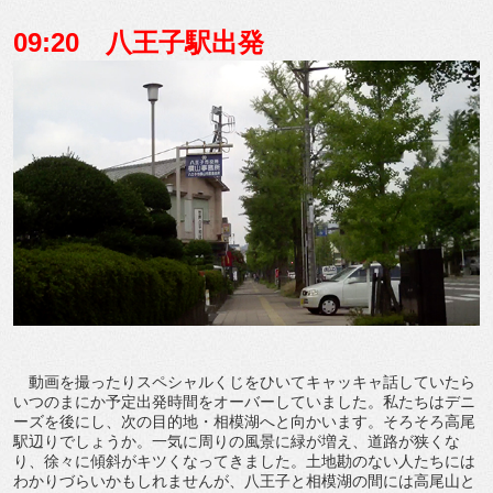
09:20 八王子駅出発
動画を撮ったりスペシャルくじをひいてキャッキャ話していたら
いつのまにか予定出発時間をオーバーしていました。私たちはデニ
ーズを後にし、次の目的地・相模湖へと向かいます。そろそろ高尾
駅辺りでしょうか。一気に周りの風景に緑が増え、道路が狭くな
り、徐々に傾斜がキツくなってきました。土地勘のない人たちには
わかりづらいかもしれませんが、八王子と相模湖の間には高尾山と