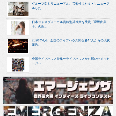
グループ名をリニューアル、音楽性はセミ・リニューア
ルした ...
日本ジャズヴォーカル賞特別奨励賞を受賞「星野由美
子」の新...
2020年4月、全国のライブハウス関係者47人からの現状
報告。
全国ライブハウス特集〜ライブハウスから届いたメッセ
ージ〜