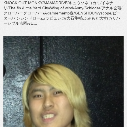
KNOCK OUT MONKY/MAMADRIVE/キュウソネコカミ/イネナ
リ/The fin./Little Yard City/Wing of wind/Anny/Schloder/アナル玄藩/
クローバーグローバー/Axis/memento森/GENSHOU/ivyscope/ピー
ターパ ンシンドローム/ラピュシカ/大石隼輔/ふみもと大すけ/リバ
ーシブル吉岡/etc...