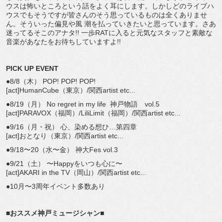
ウスは怖いところという話をよく耳にします。しかしどのライブハ
ウスでもそうですが皆さんのそう思っているものは全くありませ
ん。そういった偏見や風 潮を払っていきたいと思っています。さあ
迷ってるそこのアナタ!! 一歩RATに入ると元気なスタッフと素敵な
音楽があなたをお待ちしていますよ!!
PICK UP EVENT
●8/8（木） POP! POP! POP!
[act]HumanCube（東京）/関西artist etc...
●8/19（月） No regret in my life 神戸物語 vol.5
[act]PARAVOX（福岡）/LiliLimit（福岡）/関西artist etc...
●9/16（月・祝） 心、染める想ひ…第四章
[act]おとなり（東京）/関西artist etc...
●9/18〜20（水〜金） 神大Fes vol.3
●9/21（土） 〜Happyをいつも心に〜
[act]AKARI in the TV（岡山）/関西artist etc...
●10月〜3周年イベント多数あり
■おススメ神戸ミュージシャン■