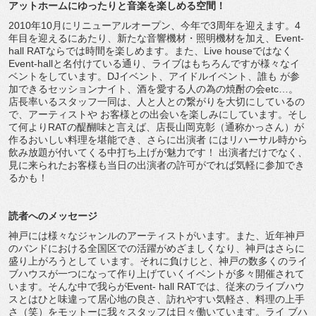
アットホームにゆったりと音楽を楽しめる空間！
2010年10月にリニューアルオープン、今年で3周年を迎えます。4
年目を迎えるにあたり、新たな音響機材・照明機材を加え、Event-
hall RATならでは時間を楽しめます。また、Live houseではなく
Event-hallと名付けている通り、ライブはもちろんですが様々なイ
ベントをしています。DJイベント、アイドルイベント、誰も が参
加できるセッションナイト、酒を愛する人の為の焼酎の会etc…。
店長率いるスタッフ一同は、人と人との繋がりを大切にしているの
で、アーティストや お客様との出会いを楽しみにしています。そし
て何よりRATの醍醐味と言えば、店長山岡克彰（通称かっさん）が
作るおいしい料理を堪能でき、さらに出演者 にはリハーサル時から
飲み放題が付いてくる中打ち上げが魅力です！ 出演者だけでなく、
見に来られたお客様も当日の出演者の許可がでれば気軽に参加でき
るかも！
読者へのメッセージ
神戸には様々なジャンルのアーティストがいます。また、近年神戸
のバンドにおける全国区での活躍がめざましくなり、神戸はさらに
盛り上がろうとして います。それに負けじと、神戸の数多くのライ
ブハウスが一つになって作り上げていくイベントが多々開催されて
います。そんな中で我らがEvent- hall RATでは、従来のライブハウ
スとはひと味違って居心地の良さ、訪れやすい気軽さ、料理の上手
さ（笑）をモットーに我々スタッフは日々働いています。ライ ブハ