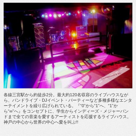
各線三宮駅から約徒歩2分。最大約120名収容のライブハウスなが
ら、バンドライブ・DJイベント・パーティーなど多種多様なエンタ
ーテイメントを繰り広げられている。『“0”から“1”へ、“1”か
ら“∞”へ』をコンセプトに、学生からインディーズ・メジャーバン
ドまで全ての音楽を愛するアーティストを応援するライブハウス。
神戸の中心から世界の中心へ愛を叫ぶ!!