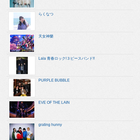
らくなつ
天女神樂
Lala 青春ロック!３ピースバンド!!
PURPLE BUBBLE
EVE OF THE LAIN
grating hunny