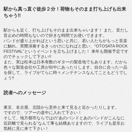
駅から真っ直ぐ徒歩２分！荷物もそのまま打ち上げも出来
ちゃう!!
駅からも近く、打ち上げもそのまま出来ちゃいます！ また、音だし
音止めの時間もないので好きな時間でお使いできます。
バンドが盛り上がればという思いと共に、若い人たちがもっと音楽
に触れ、実際演奏するきっかけになればと思い、“OTOSATA ROCK
FESTIVAL”というイベントを立ち上げました！ 来年も開催予定です
のでチェックして下さい!!
また、実は松本は日本有数のギターの製造地でもあります。だから
色々な製造会社や工房が街中にあったりします。自分に合った一品
を探して、ライブがてらに時々メンテナンスなんてこともどうでし
ょう!!
読者へのメッセージ
東京、名古屋、北陸から意外と来て見ると近かったりします。
ですので、ツアーの道中に入れて下さい！
そして、地方都市ならではの“あのバンドとあのバンドがこんなに
近距離で見られる”なんて事も結構ありますので、ライブも是非お
気軽に見に来て下さい！