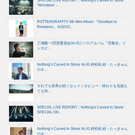
SPECIAL LIVE REPORT：Nothing's Carved In Stone
“Wonderer ...
ROTTENGRAFFTY 4th Mini Album 『Goodbye to
Romance』 KAZUO...
三浦隆一(空想委員会Vo./G.) ソロアルバム『空集合』イ
ンタビ...
Nothing’s Carved In Stone Vo./G.村松拓 続・たっきゅん
のキ...
それでも世界が続くならインタビュー：終わりを見据え
ても尚...
SPECIAL LIVE REPORT：Nothing's Carved In Stone
SPECIAL ON...
Nothing’s Carved In Stone Vo./G.村松拓 続・たっきゅん
のキ...