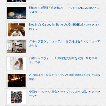
開催から2週間「感染者なし」 RUSH BALL 2020スペシ
ャルライ...
Nothing’s Carved In Stone Vo./G.村松拓 続・たっきゅん
のキ...
グループ名をリニューアル、音楽性はセミ・リニューア
ルした ...
日本ジャズヴォーカル賞特別奨励賞を受賞「星野由美
子」の新...
2020年4月、全国のライブハウス関係者47人からの現状
報告。
全国ライブハウス特集〜ライブハウスから届いたメッセ
ージ〜