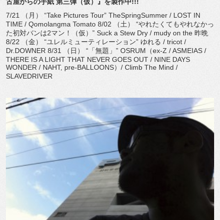
古屋からの手紙 第三弾（仮）』を製作中!!!
7/21 （月） “Take Pictures Tour” TheSpringSummer / LOST IN
TIME / Qomolangma Tomato 8/02 （土） “やれたくてもやれなかっ
た初対バンは2マン！（仮）” Suck a Stew Dry / mudy on the 昨晩
8/22 （金） “ユレルミューティレーション” ゆれる / tricot /
Dr.DOWNER 8/31 （日） “「無題」” OSRUM（ex-Z / ASMEIAS /
THERE IS A LIGHT THAT NEVER GOES OUT / NINE DAYS
WONDER / NAHT, pre-BALLOONS）/ Climb The Mind /
SLAVEDRIVER