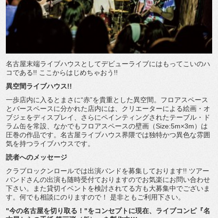
名古屋末端ライブハウスとしてデビューライブにはもってこいのハ
コである!! ここからはじめちゃおう!!
異空間ライブハウス!!
一歩店内に入るとまさに“赤”を貴重とした異空間。フロアスペース
とバースペースに分かれた店内には、クリエーターによる絵画・オ
ブジェをディスプレイ、さらにペインティングされたテーブル・ド
ラム缶を常設、なかでもフロアスペースの壁画（Size:5m×3m）は
圧巻の作品です。名古屋ライブハウス界隈では独特かつ異色な雰囲
気を持つライブハウスです。
読者へのメッセージ
クラブロックンロールでは出演バンドを募集しております!! ツアー
バンドさんの出演も随時受付ておりますのでお気楽にお問い合わせ
下さい。また貸切イベントを検討されてる方も大募集中でございま
す。何でも相談にのりますので！ 是非ともご利用下さい。
"今の名古屋を切り取る！"をコンセプトに現在、ライブコンピ『名