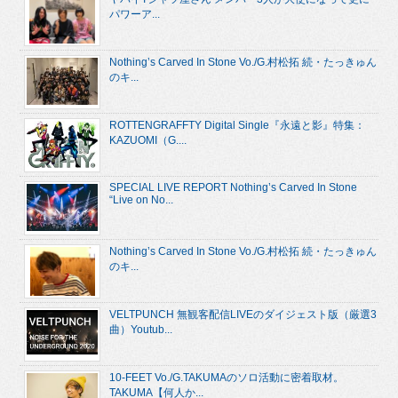
パワーア...
Nothing’s Carved In Stone Vo./G.村松拓 続・たっきゅん
のキ...
ROTTENGRAFFTY Digital Single『永遠と影』特集：
KAZUOMI（G....
SPECIAL LIVE REPORT Nothing’s Carved In Stone
“Live on No...
Nothing’s Carved In Stone Vo./G.村松拓 続・たっきゅん
のキ...
VELTPUNCH 無観客配信LIVEのダイジェスト版（厳選3
曲）Youtub...
10-FEET Vo./G.TAKUMAのソロ活動に密着取材。
TAKUMA【何人か...