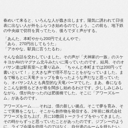
春めいて来ると、いろんな人が蠢き出します。陽気に誘われて日頃
表に出ない人が外をふらつき始めるのでしょう。この前も、地下鉄
の中央線で切符を買ってたら、後ろでダミ声がする。
「あんた、本町やから200円でええんやで」
「あら、270円出してもうた」
「アホやな。駅員に言うたるわ」
そんな会話を交わしていました。その声が「犬神家の一族」のスケ
キヨかAVのマグナム北斗みたいに濁っていたのです。結局、そのオ
バサン達は駅長室へと乗り込み、「ちゃんと本町までは200円って
書いといて！」と大きな声で理不尽なことをがなっていました。ま
るで喉もとに天竜チョップを食らったような声だなと思っていた
ら、オバサン2人とも典型的な天竜パーマでした。まあ、春になる
とこんな妖怪もどきが巷を闊歩し始めるわけです。少ししみじみし
ながら、僕が向かったのは肥後橋でした。そこに「アワーズルー
ム」があるのです。
アワーズルーム……それは、僕の新しい拠点。そこで夢を育み、そ
こで実務をこなし、そこから創作物を発信する。2年前に株式会社
アワーズを立ち上げ、月に10数回トークライブをやってきました。
その時からずっと思っていたことがあったのです。ジプシーのよう
に、ライブ会場を彷徨うのではなく、自分達のルームを持ちたい、