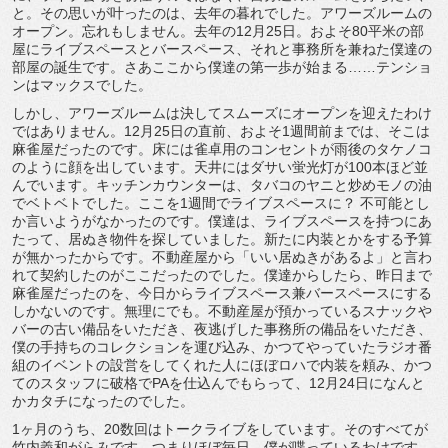
と。その思いが叶ったのは、去年の暮れでした。アワーズルームの
オープン。忘れもしません。去年の12月25日。およそ80平米の部
屋にライブスペースとバースペース、それと事務所を兼ねた僕達の
部屋の誕生です。さあここから僕達の第一歩が始まる……テンショ
ンはマックスでした。
しかし、アワーズルームは決してスムーズにオープンを迎えたわけ
ではありません。12月25日の直前、およそ1週間前までは、そこは
麻雀屋だったのです。床には雀卓用のコンセントが雨後のタケノコ
のように顔を出しています。天井にはダサい蛍光灯が100本ほど並
んでいます。キッチンカウンターは、タバコのヤニと炒めモノの油
でベトベトでした。ここを1週間でライブスペースに？ 不可能とし
か言いようがなかったのです。僕達は、ライブスペースを持つにあ
たって、居ぬき物件を探していました。新たに内装とかをする予算
が無かったからです。不動産屋から「いい居ぬきがあるよ」と言わ
れて契約したのがここだったのでした。僕達からしたら、昨日まで
麻雀屋だったのを、今日からライブスペース兼バースペースにする
しかないのです。無理にでも。不動産屋が預かっているスナックや
バーの古い備品をいただき、夜逃げした事務所の備品をいただき、
僕の手持ちのコレクションを運び込み、かつてやっていたラジオ番
組のイベントの設営をしてくれた人にほぼロハで内装を頼み、かつ
てのスタッフに破格でPAを仕込んでもらって、12月24日になんと
かカタチになったのでした。
1ヶ月のうち、20数回はトークライブをしています。そのすべてが
竹内義和がらみです。つまりほぼ毎日、僕が喋っているわけです。