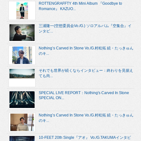
ROTTENGRAFFTY 4th Mini Album 『Goodbye to
Romance』 KAZUO...
三浦隆一(空想委員会Vo./G.) ソロアルバム『空集合』イ
ンタビ...
Nothing’s Carved In Stone Vo./G.村松拓 続・たっきゅん
のキ...
それでも世界が続くならインタビュー：終わりを見据え
ても尚...
SPECIAL LIVE REPORT：Nothing's Carved In Stone
SPECIAL ON...
Nothing’s Carved In Stone Vo./G.村松拓 続・たっきゅん
のキ...
10-FEET 20th Single『アオ』 Vo./G.TAKUMAインタビ