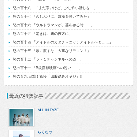
怒の百十八 「まだ寒いけど、少し怖い話しを…」
怒の百十七 「久しぶりに、京橋を歩いてみた」
怒の百十六 「ウルトラマンが、墓を参る時……」
怒の百十五 「驚きは、霧の彼方に」
怒の百十四 「アイドルのカタチ～ニッチアイドルへと……」
怒の百十三 「敵に渡すな、大事なリモコン！」
怒の百十二 「５・１チャンネルへの道！」
怒の百十一 「B級怪獣映画への誘い……」
怒の百九 目撃！妖怪「四股踏みオヤジ」!!
最近の特集記事
ALL iN FAZE
らくなつ