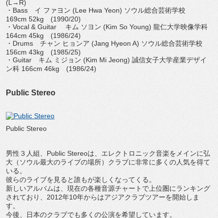
(L→R)
・Bass イ ファヨン (Lee Hwa Yeon) ソウル総合芸術学校
169cm 52kg (1990/20)
・Vocal & Guitar キム ソヨン (Kim So Young) 龍仁大学映像学科
164cm 45kg (1986/24)
・Drums チャン ヒョンア (Jang Hyeon A) ソウル総合芸術学校
156cm 43kg (1985/25)
・Guitar キム ミジョン (Kim Mi Jeong) 誠信女子大学産業デザイ
ン科 166cm 46kg (1986/24)
Public Stereo
Public Stereo
男性３人組、Public Stereoは、エレクトロニック音楽をメインに弘
大（ソウル最大のライブの場所）クラブに非常に多くの人気を得て
いる。
彼らのライブを見ると誰もが楽しくなってくる。
新しいアルバムは、現在の各種音源チャートで上位圏にランキング
されており、2012年10年からはアジアクラブツアーを開始しま
す。
今後、日本のクラブでも多くの公演を希望しています。