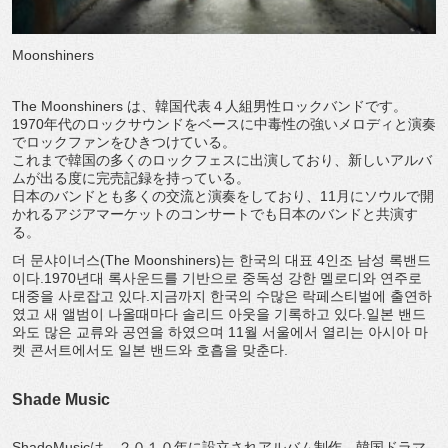
Moonshiners
The Moonshiners は、韓国代表４人組男性ロックバンドです。
1970年代のロックサウンドをベースに中毒性の強いメロディと演奏
でロックファンをひきつけている。
これまで韓国の多くのロックフェスに出演しており、新しいアルバ
ムが出る度に完売記録を持っている。
日本のバンドとも多くの交流と演奏をしており、11月にソウルで開
かれるアジアマーケットのコンサートでも日本のバンドと共演す
る。
더 문샤이너스(The Moonshiners)는 한국의 대표 4인조 남성 록밴드
이다.1970년대 록사운드를 기반으로 중독성 강한 멜로디와 연주로
대중을 사로잡고 있다.지금까지 한국의 수많은 락페스티벌에 출연하
였고 새 앨범이 나올때마다 솔리드 아웃을 기록하고 있다.일본 밴드
와도 많은 교류와 공연을 하였으며 11월 서울에서 열리는 아시아 마
켓 콘서트에서도 일본 밴드와 호흡을 맞춘다.
Shade Music
ShadeMusicは、２０１０年に設立されアルバム制作、韓国ドラマ