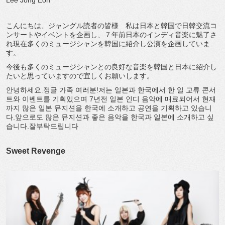
Lee Jong Eon
こんにちは、ジャングル読者の皆様 私は日本と韓国で日韓交流コ
ンサートやイベントを企画し、７年前日本のインディ音楽に魅了さ
れ現在多くのミュージシャンを韓国に紹介し公演を企画していま
す。
今後も多くのミュージシャンとの良好な音楽を韓国と日本に紹介し
たいと思っていますので宜しくお願いします。
안녕하세요.정글 가족 여러분!저는 일본과 한국에서 한 일 교류 콘서
트와 이벤트를 기획있으며 7년전 일본 인디 음악에 매료되어서 현재
까지 많은 일본 뮤지션을 한국에 소개하고 공연을 기획하고 있습니
다.앞으로도 많은 뮤지션과 좋은 음악을 한국과 일본에 소개하고 싶
습니다.잘부탁드립니다
Sweet Revenge