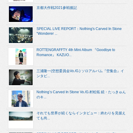
京都大作戦2021参戦後記
SPECIAL LIVE REPORT：Nothing's Carved In Stone
“Wonderer ...
ROTTENGRAFFTY 4th Mini Album 『Goodbye to
Romance』 KAZUO...
三浦隆一(空想委員会Vo./G.) ソロアルバム『空集合』イ
ンタビ...
Nothing’s Carved In Stone Vo./G.村松拓 続・たっきゅん
のキ...
それでも世界が続くならインタビュー：終わりを見据え
ても尚...