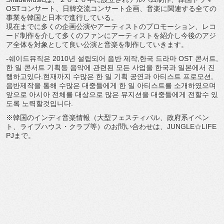
OSTコンサート、日韓交流コンサート企画、音楽に関連する全ての
事業を韓国と日本で進行している。
現在までに多くの企画公演やアーティストのプロモーション、レコ
ード制作を介して多くのファンにアーティストを紹介し今後のアジ
ア全体を対象として良い公演と音楽を制作していきます。
-쉐이드뮤직은 2010년 설립되어 음반 제작,한국 드라마 OST 콘서트,
한 일 콘서트 기획등 음악에 관련된 모든 사업을 한국과 일본에서 진
행하고있다.현재까지 수많은 한 일 기획 공연과 아티스트 프로모션,
음반제작을 통해 수많은 대중들에게 한 일 아티스트를 소개하였으며
앞으로 아시아 전체를 대상으로 많은 뮤지션을 대중들에게 전할수 있
도록 노력할것입니다.
※韓国のインディ音楽情報（大型フェスティバル、政府系イベン
ト、ライブハウス・クラブ等）のお問い合わせは、JUNGLE☆LIFE
PJまで。