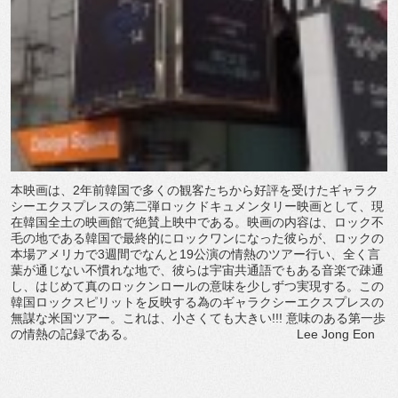
本映画は、2年前韓国で多くの観客たちから好評を受けたギャラク
シーエクスプレスの第二弾ロックドキュメンタリー映画として、現
在韓国全土の映画館で絶賛上映中である。映画の内容は、ロック不
毛の地である韓国で最終的にロックワンになった彼らが、ロックの
本場アメリカで3週間でなんと19公演の情熱のツアー行い、全く言
葉が通じない不慣れな地で、彼らは宇宙共通語でもある音楽で疎通
し、はじめて真のロックンロールの意味を少しずつ実現する。この
韓国ロックスピリットを反映する為のギャラクシーエクスプレスの
無謀な米国ツアー。これは、小さくても大きい!!! 意味のある第一歩
の情熱の記録である。 Lee Jong Eon