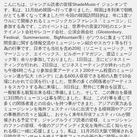
こんにちは。ジャングル読者の皆様ShadeMusicイ ジョンオンで
す。私は、11月始め韓国へ行って参りました。韓国は冬到来で朝晩
がとても寒くなって来ました!!!! 今回の韓国訪問目的は、年に1度ソ
ウルにて開催されるミュージックカンファレンス「ミューコン」に
参加する為です。このイベントは、世界中の音楽270社のエンター
テイメント会社やレコード会社、公演企画会社（Glostonbury、
Festival、Summersonic、BigMountain等）がソウルに集まって3日
間音楽に関する情報交流やミュージシャン紹介やスカウト等を行う
為の行事です。日本でも当社を含め20社（ソニーミュージック、サ
マーソニック、エイベックス、ビルボードマガジン、渡辺ミュージ
ック等）余りが参加しておりました。1日目は、主にビジネスミー
ティングが行われ、2日目は、ビジネスミーティングが終わったの
ち午後6時ごろより参加企業アーティスト200チーム程度のミュージ
シャン達が弘大（ホンデ）にある600人収容できる程の人数で10会
場にわかれて公演を行いました。世界の多くの関係者がアーティス
トをスカウトする為に来場し、3日目は、野外にて舞台を設置し、
一般観客も観覧出来る様に準備しました。そして、この舞台を最後
に3日間のミューコンは幕を閉じました。私は、この行事を通じて
多くの関係者達との出会いを持つ事ができまた、アジアの実力ある
ミュージシャンを海外フェスティバルに出演できる様韓国やアジア
の事務所の方々と協議し、おそらく来年6月頃フェスティバルが開
催される予定です。ジャングルライフ読者の皆様、ミュージシャン
のファンの皆様、今後のアジアインディ文化を海外に広く知らせら
れる様に一緒に応援しましょう。私は、11月25日大阪で開催される
日韓交流コンサートを終えて来年フェスの企画の為に韓国へ出発し