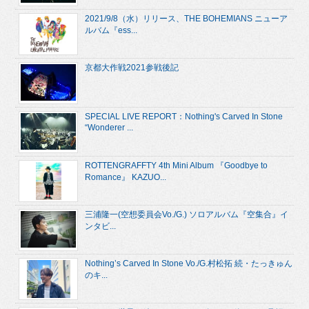
2021/9/8（水）リリース、THE BOHEMIANS ニューア
ルバム『ess...
京都大作戦2021参戦後記
SPECIAL LIVE REPORT：Nothing's Carved In Stone
“Wonderer ...
ROTTENGRAFFTY 4th Mini Album 『Goodbye to
Romance』 KAZUO...
三浦隆一(空想委員会Vo./G.) ソロアルバム『空集合』イ
ンタビ...
Nothing’s Carved In Stone Vo./G.村松拓 続・たっきゅん
のキ...