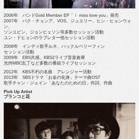
2006年 バンドGold Member EP「ｌ miss love you」発売
2007年 パク・チョンア、VOS、ジュエリー、ヒン・ヒョンウォ
ン、
ソンユビン、ジョンヒェソン等多数セッション活動
ユン・ドヒョンのラブレター他セッション活動
2008年 インディ歌手ルネ、ハックルベリーフィン
セッション活動
2009年 EBS共感、KBS2ライブ音楽倉庫
光州MBC乱丁など多数の番組ライブセッション
2012年 KBS不朽の名曲 アレンジャー活動
2013年 SBSドラマ「お金の化身」テーマ曲OST
歌手チャン・ジェイン「あなたのための日」作詞、作曲
Pick Up Artist
ブランコと花