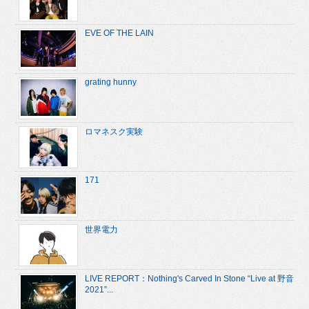
EVE OF THE LAIN
grating hunny
ロマネスク実験
171
世界電力
LIVE REPORT：Nothing's Carved In Stone “Live at 野音
2021”...