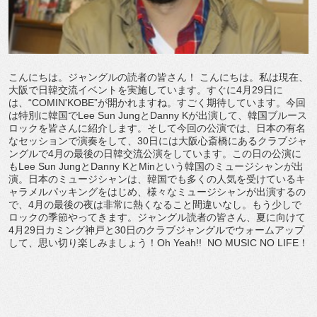
こんにちは。ジャングルの読者の皆さん！ こんにちは。私は現在、
大阪で日韓交流イベントを実施しています。すぐに4月29日に
は、“COMIN'KOBE”が開かれますね。すごく期待しています。今回
は特別に韓国でLee Sun JungとDanny Kが出演して、韓国ブルース
ロックを皆さんに紹介します。そして今回の公演では、日本の有名
なセッションで演奏をして、30日には大阪心斎橋にあるクラブジャ
ングルで4月の最後の日韓交流公演をしています。この日の公演に
もLee Sun JungとDanny KとMinという韓国のミュージシャンが出
演。日本のミュージシャンは、韓国でも多くの人気を受けているキ
ャラメルパッキングをはじめ、様々なミュージシャンが出演するの
で、4月の最後の夜は非常に熱くなること間違いなし。もう少しで
ロックの季節やってきます。ジャングル読者の皆さん、夏に向けて
4月29日カミング神戸と30日のクラブジャングルでウォームアップ
して、思い切り楽しみましょう！Oh Yeah!! NO MUSIC NO LIFE！