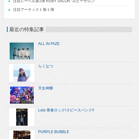
注目レーベル第1弾 RUBY SALON “ルビーサロン”
注目アーティスト第１弾
最近の特集記事
ALL iN FAZE
らくなつ
天女神樂
Lala 青春ロック!３ピースバンド!!
PURPLE BUBBLE