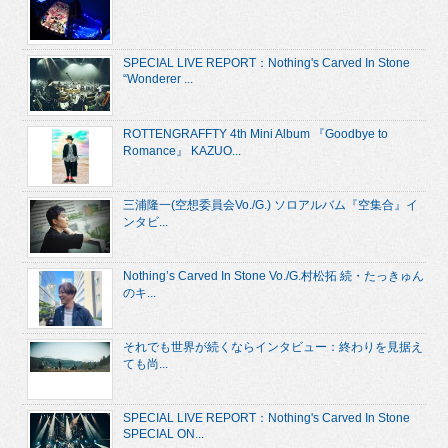
SPECIAL LIVE REPORT：Nothing's Carved In Stone
“Wonderer ...
ROTTENGRAFFTY 4th Mini Album 『Goodbye to
Romance』 KAZUO...
三浦隆一(空想委員会Vo./G.) ソロアルバム『空集合』イ
ンタビ...
Nothing’s Carved In Stone Vo./G.村松拓 続・たっきゅん
のキ...
それでも世界が続くならインタビュー：終わりを見据え
ても尚...
SPECIAL LIVE REPORT：Nothing's Carved In Stone
SPECIAL ON...