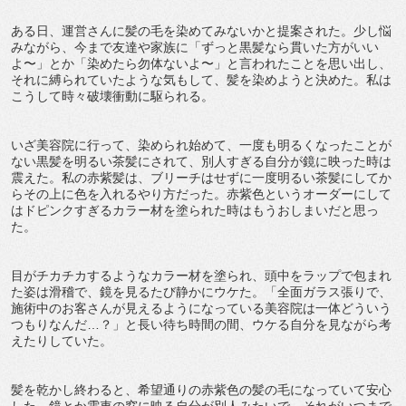
ある日、運営さんに髪の毛を染めてみないかと提案された。少し悩
みながら、今まで友達や家族に「ずっと黒髪なら貫いた方がいい
よ〜」とか「染めたら勿体ないよ〜」と言われたことを思い出し、
それに縛られていたような気もして、髪を染めようと決めた。私は
こうして時々破壊衝動に駆られる。
いざ美容院に行って、染められ始めて、一度も明るくなったことが
ない黒髪を明るい茶髪にされて、別人すぎる自分が鏡に映った時は
震えた。私の赤紫髪は、ブリーチはせずに一度明るい茶髪にしてか
らその上に色を入れるやり方だった。赤紫色というオーダーにして
はドピンクすぎるカラー材を塗られた時はもうおしまいだと思っ
た。
目がチカチカするようなカラー材を塗られ、頭中をラップで包まれ
た姿は滑稽で、鏡を見るたび静かにウケた。「全面ガラス張りで、
施術中のお客さんが見えるようになっている美容院は一体どういう
つもりなんだ…？」と長い待ち時間の間、ウケる自分を見ながら考
えたりしていた。
髪を乾かし終わると、希望通りの赤紫色の髪の毛になっていて安心