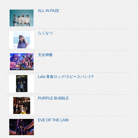
ALL iN FAZE
らくなつ
天女神樂
Lala 青春ロック!３ピースバンド!!
PURPLE BUBBLE
EVE OF THE LAIN