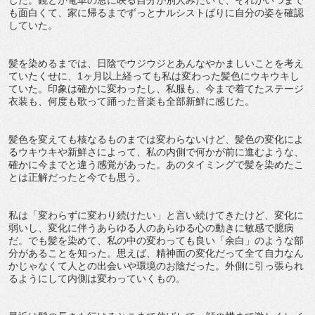
した。鏡とか電車の窓に映る自分が別人みたいで、それがいつまで
も面白くて、家に帰るまでずっとナルシストばりに自分の姿を確認
していた。
髪を染めるまでは、日陰でウジウジとあんなやかましいことを考え
ていたくせに、1ヶ月以上経っても私は変わった髪色にウキウキし
ていた。印象は確かに変わったし、私服も、今まで着てたステージ
衣装も、何度も歌って踊った音楽も全部新鮮に感じた。
髪色を変えても核なるものまでは変わらないけど、髪色の変化によ
るウキウキや新鮮さによって、私の内側で何かが前に進むような、
確かに今までと違う感覚があった。あのタイミングで髪を染めたこ
とは正解だったと今でも思う。
私は「変わらずに変わり続けたい」と言い続けてきたけど、変化に
弱いし、変化に伴うあらゆる人のあらゆる心の動きに敏感で臆病
だ。でも髪を染めて、私の中の変わっても良い「余白」のような部
分があることを知った。思えば、精神面の変化だって全て自力なん
かじゃなくて人との出会いや環境のお陰だった。外側に引っ張られ
るようにして内側は変わっていくもの。