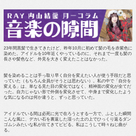
23年間黒髪で生きてきたけど、昨年10月に初めて髪の毛を赤紫色に
染めた。アイドルを10年近くやっているのに、それまで一度も髪の
長さや髪色など、外見を大きく変えたことはなかった。
髪を染めることは手っ取り早く自分を変えたい人が使う手段だと思
っていた（もちろん全員がそうとは思わない）。私の中で「自分を
変える」は、単なる見た目の変化ではなく、精神面の変化が全てだ
った。自力じゃない形で外側を変化させて、中身まで変化したよう
な気になるのは何か違うと、ずっと思っていた。
アイドルでいる間は必死に光で在ろうとする一方で、ふとした瞬間
こんな風に、デカい石を裏返した湿った土の上でひっくり返るダン
ゴムシみたいな私が出てきてビビる。私はこうして時々ねじ曲が
る。