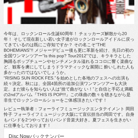
今年は、ロックンロール生誕60周年！ チェッカーズ解散から20
年！ そして現在新しい若い女子達がロックンロールアイドルに戻っ
てきているのは既にご存知ですか？ その名こそ“THE
BOHEMIANS”!! メジャーデビュー後も更に革新を続け、先日の初の
全国ワンマンツアー“Is this pop? Tour2012”では、キラキラとした
胸踊るポップチューンやセンチメンタル溢れるココロに響く楽曲な
ど、観客を虜にしてしまうドラマティックな展開に 酔いしれた人も
多かったのではないでしょうか。
“RISING SUN ROCK FES.”を始めとした各地のフェスへの出演も
続々決定。秋には、全国4箇所の追加公演ワンマンツアーも大決
定。まだ彼らを知らない人は“捨て曲がな い！”と自信と手応え満載
の2ndアルバム『THIS IS POP!!!』この珠曲の数々を聴きながら是
非生でロックンロールショーをご体感頂きたいです！
レビュー執筆者：フォーライフミュージックエンタテイメント 岡田
怜子 フォーライフミュージック大阪にて宣伝担当の岡田です。自身
もバンドを2つやっておりバンド音楽大好き。夏フェスを生きがい
に仕事をしております！
Disc Nowバックナンバー