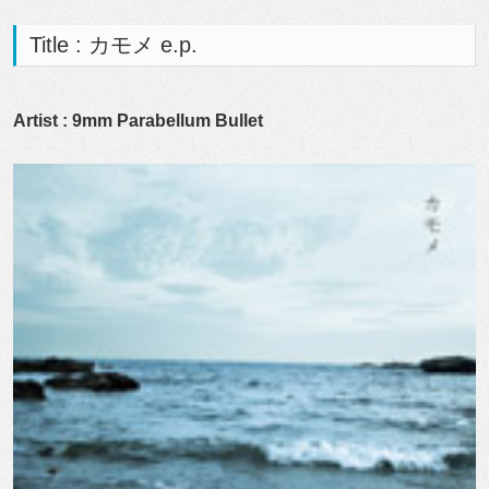
Title : カモメ e.p.
Artist : 9mm Parabellum Bullet