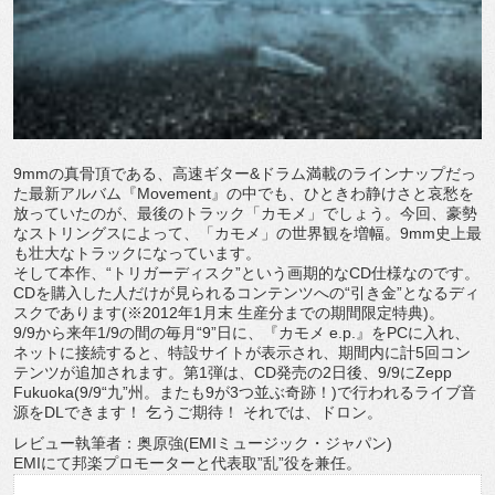
9mmの真骨頂である、高速ギター&ドラム満載のラインナップだっ
た最新アルバム『Movement』の中でも、ひときわ静けさと哀愁を
放っていたのが、最後のトラック「カモメ」でしょう。今回、豪勢
なストリングスによって、「カモメ」の世界観を増幅。9mm史上最
も壮大なトラックになっています。
そして本作、“トリガーディスク”という画期的なCD仕様なのです。
CDを購入した人だけが見られるコンテンツへの“引き金”となるディ
スクであります(※2012年1月末 生産分までの期間限定特典)。
9/9から来年1/9の間の毎月“9”日に、『カモメ e.p.』をPCに入れ、
ネットに接続すると、特設サイトが表示され、期間内に計5回コン
テンツが追加されます。第1弾は、CD発売の2日後、9/9にZepp
Fukuoka(9/9“九”州。またも9が3つ並ぶ奇跡！)で行われるライブ音
源をDLできます！ 乞うご期待！ それでは、ドロン。
レビュー執筆者：奥原強(EMIミュージック・ジャパン)
EMIにて邦楽プロモーターと代表取”乱”役を兼任。