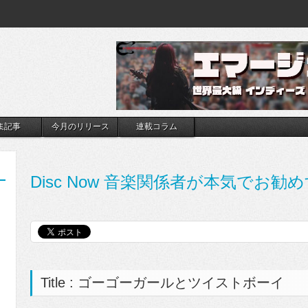
集記事
今月のリリース
連載コラム
Disc Now 音楽関係者が本気でお勧め
Title : ゴーゴーガールとツイストボーイ