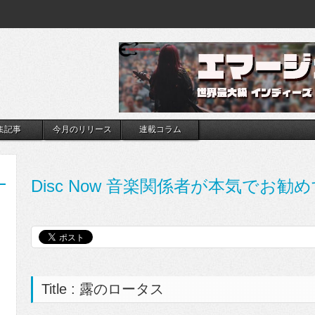
集記事
今月のリリース
連載コラム
Disc Now 音楽関係者が本気でお勧め
Title : 露のロータス