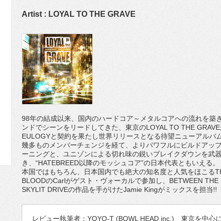
Artist : LOYAL TO THE GRAVE
98年の結成以来、国内のハードコア～メタルコアへの流れを築
ンドでシーンをリードしてきた、東京のLOYAL TO THE GR
EULOGYと契約を果たし世界リリースとなる待望ニューアルバム
幾多ものメンバーチェンジを経て、よりパワフルにビルドアッ
ーニングと、ユニゾンによる切れ味の鋭いブレイクダウンを武
き、“HATEBREED以降のモッシュコア”の日本代表ともいえる。
本国ではもちろん、日本国内でも絶大の知名度と人気をほこるTHE ACACI
BLOODのCarlがゲスト・ヴォーカルで参加し、BETWEEN THE BUR
SKYLIT DRIVEの作品を手がけたJamie Kingがミックスを担当!!
レビュー執筆者：YOYO-T (BOWL HEAD inc.) 東京