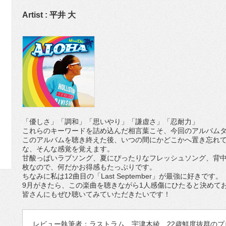
Artist : 平井 大
「優しさ」「調和」「思いやり」「謙虚さ」「忍耐力」
これらのキーワードを詰め込んだ相言葉こそ、今回のアルバムタ
このアルバムを聴き終えた後、いつの間にかどこかへ置き忘れ
な、そんな感覚を覚えます。
甘酸っぱいラブソング、夏にぴったりなフレッシュソング、背中
枚なので、何だかお得感もたっぷりです。
ちなみに私は12曲目の「Last September」が最強に好きです。
9月がきたら、この楽曲を聴きながら1人感傷にひたると決めて
皆さんにもぜひ聴いてみていただきたいです！
レビュー執筆者：ラストラム 宇津木綾 22歳鮮度抜群の