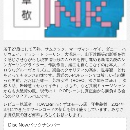
若干27歳にして円熟。サムクック、マーヴィン・ゲイ、ダニー・ハ
ザウェイ、アラン・トゥーサン、大瀧詠一、山下達郎等の影響を強
く感じさせながらも現在進行形のＡＯＲを押し進める新進気鋭のシ
ンガーソングライター。作詞作曲、編曲を自らこなすのは本人。メ
ロウなグルーヴとリズム。楽曲のクオリティの高さ、世界観、どれ
をとってもセンスの塊です。最近のJ-POPシーンでは珍しい芯の通
った男前。おおはた雄一、芳垣安洋（ROVO、渋さ知らズetc）、次
松大助、岩崎慧（セカイイチ）、けもの、など共演ミュージシャン
からも大絶賛の嵐。現代のＪ−ＰOPシーンに真正面から勝負する会
心のＰＯＰアルバムです。
レビュー執筆者：TOWERminiくずはモール店 守井義雄 2014年
3月にできたタワーレコードの新店を切り盛りしています。みなさ
ま御贔屓のほど何卒よろしくお願いします。
Disc Nowバックナンバー