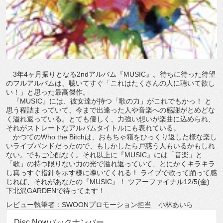
3年4ヶ月振りとなる2ndアルバム『MUSIC』。待ちに待った待望
のフルアルバムは、聴いてすぐ「これはたくさんの人に聴いて欲し
い！」と思った最高傑作。
『MUSIC』には、彼女達が持つ「歌の力」がこれでもかっ！ と
思う程詰まっていて、今まで出逢った人や音楽への感謝がとめどな
く溢れ返っている。とても優しく、力強い想いが楽曲に込められ、
それがストレートなアルバムタイトルにも表れている。
かつてのWho the Bitchは、おもちゃ箱をひっくり返した様な楽し
いライブバンドだったので、もしかしたら戸惑う人もいるかもしれ
ない。でもご心配なく。それ以上に『MUSIC』には「音楽」と
「歌」の持つ限りない力の光で溢れ返っていて、とにかくキラキラ
し真っすぐ指針を示す様に導いてくれる！ ライブで歌って踊って感
じれば、それがあなたの『MUSIC』！ ツアーファイナル12/5(金)
下北沢GARDENで待ってます！
レビュー執筆者：SWOONプロモーション担当 小林あいら
Disc Nowバックナンバー