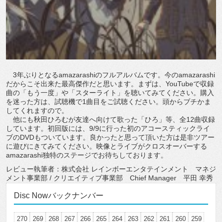
3年ぶりとなるamazarashiのフルアルバムです。今のamazarashi
だからこそ出来た最高傑作だと思います。まずは、YouTubeで収録
曲の「もう一度」や「スターライト」を聴いてみてください。購入
を迷った方は、試聴機で1曲目をご試聴ください。頭からブチかま
してくれますので。
他にも秋田ひろむが友達へ向けて歌った「ひろ」等、全12曲収録
しています。初回版には、9/9に行った初のアコースティックライ
ブのDVDもついています。良かったと思って頂いた方は是非ツアー
に遊びにきてみてください。映像とライブがクロスオーバーする
amazarashi独特のステージでお待ちしております。
レビュー執筆者：株式会社 レインボーエンタテインメント マネジ
メント事業部 / クリエイティブ事業部 Chief Manager 平田 幸秀
Disc Nowバックナンバー
270
269
268
267
266
265
264
263
262
261
260
259