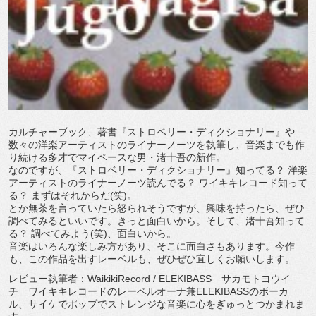
カルチャーブック、著書『ストロベリー・ディクショナリー』や
数々の洋楽アーティストのライナーノーツを執筆し、音楽までも作
り続ける多才でマイペースな男・渚十吾の新作。
なのですが、『ストロベリー・ディクショナリー』知ってる？ 洋楽
アーティストのライナーノーツ読んでる？ ワイキキレコード知って
る？ まずはそれからだ(笑)。
とか無茶を言っていたら怒られそうですが、興味を持ったら、ぜひ
調べてみるといいです。きっと面白いから。そして、渚十吾知って
る？ 調べてみよう(笑)、面白いから。
音楽はいろんな楽しみ方があり、そこに面白さもあります。今作
も、この作品を出すレーベルも、ぜひぜひ宜しくお願いします。
レビュー執筆者：WaikikiRecord / ELEKIBASS サカモトヨウイ
チ ワイキキレコードのレーベルオーナ兼ELEKIBASSのボーカ
ル、サイケでポップでストレンジな音楽に心をぎゅっとつかまれま