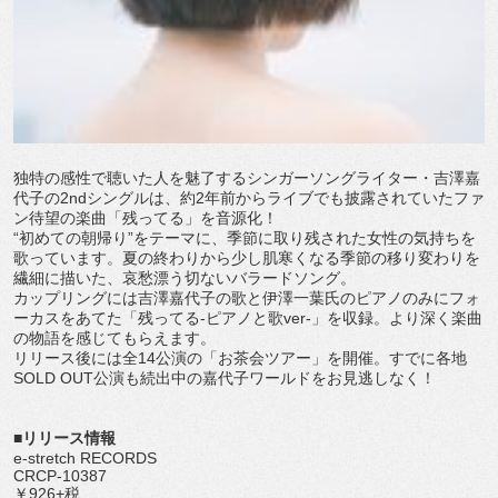
独特の感性で聴いた人を魅了するシンガーソングライター・吉澤嘉
代子の2ndシングルは、約2年前からライブでも披露されていたファ
ン待望の楽曲「残ってる」を音源化！
“初めての朝帰り”をテーマに、季節に取り残された女性の気持ちを
歌っています。夏の終わりから少し肌寒くなる季節の移り変わりを
繊細に描いた、哀愁漂う切ないバラードソング。
カップリングには吉澤嘉代子の歌と伊澤一葉氏のピアノのみにフォ
ーカスをあてた「残ってる-ピアノと歌ver-」を収録。より深く楽曲
の物語を感じてもらえます。
リリース後には全14公演の「お茶会ツアー」を開催。すでに各地
SOLD OUT公演も続出中の嘉代子ワールドをお見逃しなく！
■リリース情報
e-stretch RECORDS
CRCP-10387
￥926+税