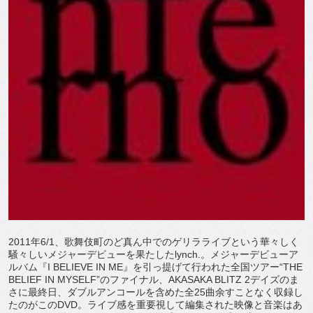
2011年6/1、歌舞伎町のど真ん中でのゲリラライブという華々しく
騒々しいメジャーデビューを果たしたlynch.。メジャーデビューア
ルバム『I BELIEVE IN ME』を引っ提げて行われた全国ツアー“THE
BELIEF IN MYSELF”のファイナル、AKASAKA BLITZ 2デイズのま
さに最終日、ダブルアンコールを含めた全25曲余すことなく収録し
たのがこのDVD。ライブ感を重要視して編集された映像と音楽はあ