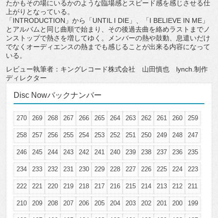
たかもその場にいるかのような臨場感とスピード感を感じさせる仕
上がりとなっている。
「INTRODUCTION」から「UNTIL I DIE」、「I BELIEVE IN ME」
とアルバムと同じ曲順で始まり、その後過去曲を絡めラストまでノ
ンストップで熱さを増してゆく。メンバーの熱や鼓動、息遣いだけ
でなくオーディエンスの熱までも感じることが出来る内容になって
いる。
レビュー執筆者：キングレコード株式会社 山田慎也 lynch.制作
ディレクター
Disc Nowバックナンバー
270
269
268
267
266
265
264
263
262
261
260
259
258
257
256
255
254
253
252
251
250
249
248
247
246
245
244
243
242
241
240
239
238
237
236
235
234
233
232
231
230
229
228
227
226
225
224
223
222
221
220
219
218
217
216
215
214
213
212
211
210
209
208
207
206
205
204
203
202
201
200
199