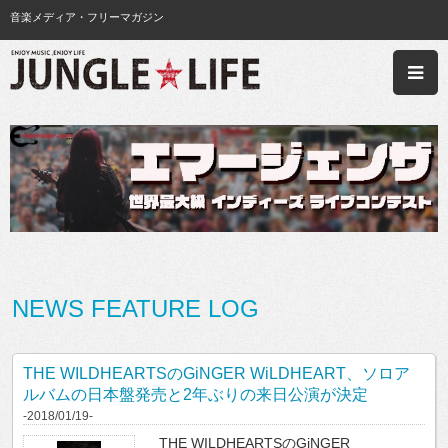
音楽メディア・フリーマガジン
NEWS FEATURE LOG
THE WILDHEARTSのGiNGER WiLDHEART、ソロア
ルバムの日本盤発売と2年ぶりの来日公演が決定
-2018/01/19-
THE WILDHEARTSのGiNGER