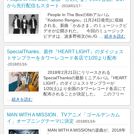
から先行配信もスタート
-2018/01/17-
People In The Boxの6thアルバム
『Kodomo Rengou』(1月24日発売)に収録
される、新曲「かみさま」のミュージックビ
デオが公開された。 今回のミュージック
ビデオは、波多野裕文(Vo./G. ...
続きを読む
SpecialThanks、新作『HEART LIGHT』のダイジェス
トサンプラーをタワーレコード各店で1/20より配布
-2018/01/16-
2018年2月21日にリリースされる
SpecialThanksの最新ミニアルバム『HEART
LIGHT』のダイジェストサンプラーが
1/20(土)より全国のタワーレコード各店にて
配布されることが決定した。 このフリー
...
続きを読む
MAN WITH A MISSION、TVアニメ「ゴールデンカム
イ」オープニングテーマに決定
-2018/01/16-
MAN WITH A MISSIONの楽曲が、2018年