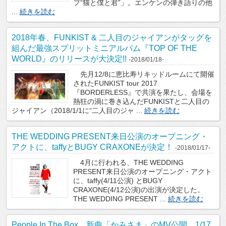
ブ“猫と僕と君”」。エンケンの弾き語りの他
...
続きを読む
2018年春、FUNKIST & 二人目のジャイアンがタッグを
組んだ最強スプリットミニアルバム『TOP OF THE
WORLD』のリリースが大決定!!
-2018/01/18-
先月12/8に恵比寿リキッドルームにて開催
されたFUNKIST tour 2017
『BORDERLESS』で共演を果たし、会場を
熱狂の渦に巻き込んだFUNKISTと二人目の
ジャイアン（2018/1/1に“二人目のジャ ...
続きを読む
THE WEDDING PRESENT来日公演のオープニング・
アクトに、taffyとBUGY CRAXONEが決定！
-2018/01/17-
4月に行われる、THE WEDDING
PRESENT来日公演のオープニング・アクト
に、taffy(4/11公演) とBUGY
CRAXONE(4/12公演)の出演が決定した。
THE WEDDING PRESENT ...
続きを読む
People In The Box、新曲「かみさま」のMV公開。1/17