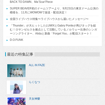
BACK TO DAWN、Ma’Scar’Piece
SUPER BEAVER初のドームツアーより、9月23日の東京ドーム公演の
模様を、11月にWOWOWで放送・配信決定！
全国ライブハウス特集〜ライブハウスから届いたメッセージ〜
「Thunder」が大ヒットしたLUM!XとGabry Ponteが再びタッグを組
む！ロサンゼルスを拠点として活動しているノルウェー出身のシンガ
ーソングライター、Alidaと新曲「Forget You」が配信スタート！
D.O.FUNK
最近の特集記事
ALL iN FAZE
らくなつ
天女神樂