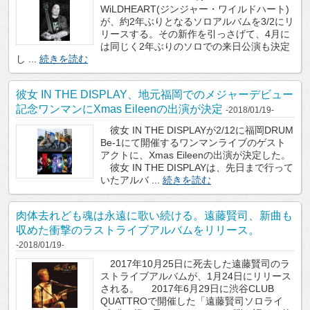
WiLDHEART(ジンジャー・ワイルドハート)
が、約2年ぶりとなるソロアルバムを3/2にリ
リースする。その新作を引っさげて、4月に
は同じく2年ぶりのソロでの来日公演も決定
し ...
続きを読む
彼女 IN THE DISPLAY、地元福岡でのメジャーデビュー
記念ワンマンにXmas Eileenの出演が決定
-2018/01/19-
彼女 IN THE DISPLAYが2/12に福岡DRUM
Be-1にて開催するワンマンライブのゲスト
アクトに、Xmas Eileenの出演が決定した。
彼女 IN THE DISPLAYは、先日まで行って
いたアルバ ...
続きを読む
肉体去れども魂は永遠に歌い続ける。遠藤賢司、新曲も
収めた衝撃のラストライブアルバムをリリース。
-2018/01/19-
2017年10月25日に死去した遠藤賢司のラ
ストライブアルバムが、1月24日にリリース
される。 2017年6月29日に渋谷CLUB
QUATTROで開催した「遠藤賢司ソロライ