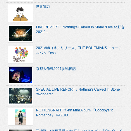
世界電力
LIVE REPORT：Nothing's Carved In Stone “Live at 野音
2021”...
2021/9/8（水）リリース、THE BOHEMIANS ニューア
ルバム『ess...
京都大作戦2021参戦後記
SPECIAL LIVE REPORT：Nothing's Carved In Stone
“Wonderer ...
ROTTENGRAFFTY 4th Mini Album 『Goodbye to
Romance』 KAZUO...