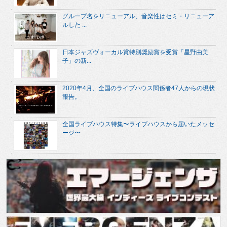
グループ名をリニューアル、音楽性はセミ・リニューア
ルした ...
日本ジャズヴォーカル賞特別奨励賞を受賞「星野由美
子」の新...
2020年4月、全国のライブハウス関係者47人からの現状
報告。
全国ライブハウス特集〜ライブハウスから届いたメッセ
ージ〜