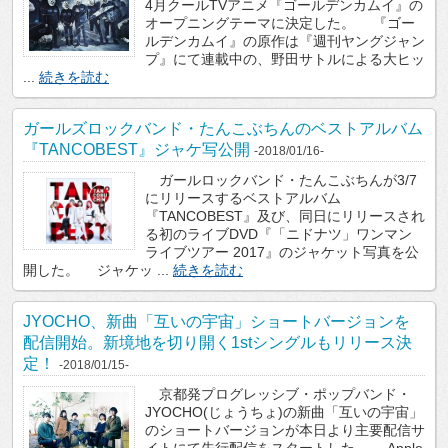
4月クールTVアニメ『ゴールデンカムイ』の
オープニングテーマに決定した。 『ゴー
ルデンカムイ』の原作は『週刊ヤングジャン
プ』にて連載中の、野田サトルによる大ヒッ
...
続きを読む
ガールズロックバンド・たんこぶちんのベストアルバム
『TANCOBEST』ジャケ写公開
-2018/01/16-
ガールロックバンド・たんこぶちんが3/7
にリリースするベストアルバム
『TANCOBEST』及び、同日にリリースされ
る初のライブDVD『「ニドナツ」ワンマン
ライブツアー 2017』のジャケット写真を公
開した。 ジャケッ ...
続きを読む
JYOCHO、新曲「互いの宇宙」ショートバージョンを
配信開始。新境地を切り開く1stシングルもリリース決
定！
-2018/01/15-
京都発プログレッシブ・ポップバンド・
JYOCHO(じょうちょ)の新曲「互いの宇宙」
のショートバージョンが本日より主要配信サ