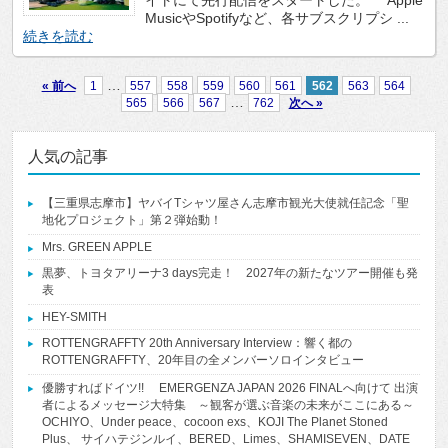
イトにて先行配信をスタートした。 Apple
MusicやSpotifyなど、各サブスクリプシ ...
続きを読む
…
« 前へ
1
557
558
559
560
561
562
563
564
…
565
566
567
762
次へ »
人気の記事
【三重県志摩市】ヤバイTシャツ屋さん志摩市観光大使就任記念「聖
地化プロジェクト」第２弾始動！
Mrs. GREEN APPLE
黒夢、トヨタアリーナ3 days完走！ 2027年の新たなツアー開催も発
表
HEY-SMITH
ROTTENGRAFFTY 20th Anniversary Interview：響く都の
ROTTENGRAFFTY、20年目の全メンバーソロインタビュー
優勝すればドイツ!! EMERGENZA JAPAN 2026 FINALへ向けて 出演
者によるメッセージ大特集 ～観客が選ぶ音楽の未来がここにある～
OCHIYO、Under peace、cocoon exs、KOJI The Planet Stoned
Plus、 サイハテジンルイ、BERED、Limes、SHAMISEVEN、DATE