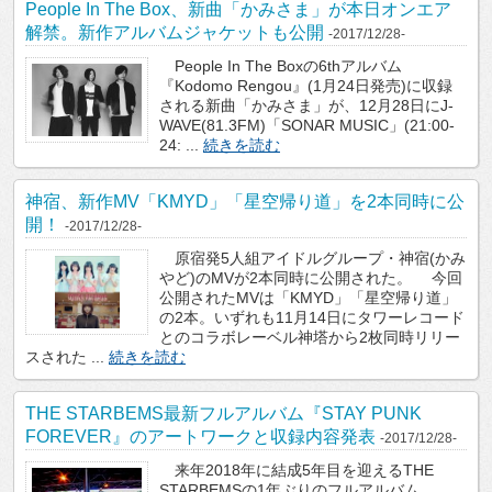
People In The Box、新曲「かみさま」が本日オンエア
解禁。新作アルバムジャケットも公開
-2017/12/28-
People In The Boxの6thアルバム
『Kodomo Rengou』(1月24日発売)に収録
される新曲「かみさま」が、12月28日にJ-
WAVE(81.3FM)「SONAR MUSIC」(21:00-
24: ...
続きを読む
神宿、新作MV「KMYD」「星空帰り道」を2本同時に公
開！
-2017/12/28-
原宿発5人組アイドルグループ・神宿(かみ
やど)のMVが2本同時に公開された。 今回
公開されたMVは「KMYD」「星空帰り道」
の2本。いずれも11月14日にタワーレコード
とのコラボレーベル神塔から2枚同時リリー
スされた ...
続きを読む
THE STARBEMS最新フルアルバム『STAY PUNK
FOREVER』のアートワークと収録内容発表
-2017/12/28-
来年2018年に結成5年目を迎えるTHE
STARBEMSの1年ぶりのフルアルバム