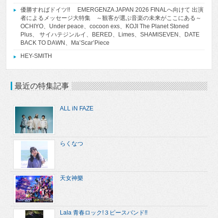
優勝すればドイツ!! EMERGENZA JAPAN 2026 FINALへ向けて 出演
者によるメッセージ大特集 ～観客が選ぶ音楽の未来がここにある～
OCHIYO、Under peace、cocoon exs、KOJI The Planet Stoned
Plus、 サイハテジンルイ、BERED、Limes、SHAMISEVEN、DATE
BACK TO DAWN、Ma’Scar’Piece
HEY-SMITH
最近の特集記事
ALL iN FAZE
らくなつ
天女神樂
Lala 青春ロック!３ピースバンド!!