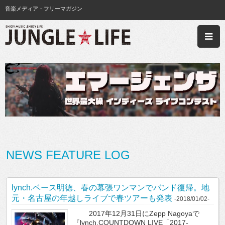
音楽メディア・フリーマガジン
NEWS FEATURE LOG
lynch.ベース明徳、春の幕張ワンマンでバンド復帰。地
元・名古屋の年越しライブで春ツアーも発表
-2018/01/02-
2017年12月31日にZepp Nagoyaで
『lynch.COUNTDOWN LIVE「2017-