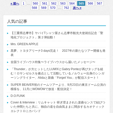
…
« 前へ
1
560
561
562
563
564
565
566
567
…
568
569
570
762
次へ »
人気の記事
【三重県志摩市】ヤバイTシャツ屋さん志摩市観光大使就任記念「聖
地化プロジェクト」第２弾始動！
Mrs. GREEN APPLE
黒夢、トヨタアリーナ3 days完走！ 2027年の新たなツアー開催も発
表
全国ライブハウス特集〜ライブハウスから届いたメッセージ〜
「Thunder」が大ヒットしたLUM!XとGabry Ponteが再びタッグを組
む！ロサンゼルスを拠点として活動しているノルウェー出身のシンガ
ーソングライター、Alidaと新曲「Forget You」が配信スタート！
SUPER BEAVER初のドームツアーより、9月23日の東京ドーム公演の
模様を、11月にWOWOWで放送・配信決定！
D.O.FUNK
Cover & Interview：リムキャット 研ぎ澄まされた楽曲センスで結びつ
いた仲間たちと共に、独自の道を自由気ままに闊歩するカオティック
エレクトロニカバンド