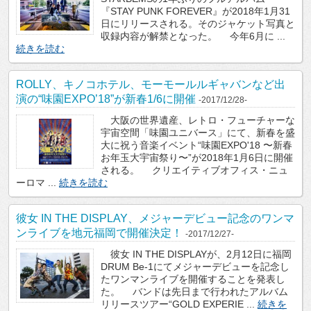
『STAY PUNK FOREVER』が2018年1月31
日にリリースされる。そのジャケット写真と
収録内容が解禁となった。 今年6月に ...
続きを読む
ROLLY、キノコホテル、モーモールルギャバンなど出
演の“味園EXPO’18”が新春1/6に開催
-2017/12/28-
大阪の世界遺産、レトロ・フューチャーな
宇宙空間「味園ユニバース」にて、新春を盛
大に祝う音楽イベント“味園EXPO'18 〜新春
お年玉大宇宙祭り〜”が2018年1月6日に開催
される。 クリエイティブオフィス・ニュ
ーロマ ...
続きを読む
彼女 IN THE DISPLAY、メジャーデビュー記念のワンマ
ンライブを地元福岡で開催決定！
-2017/12/27-
彼女 IN THE DISPLAYが、2月12日に福岡
DRUM Be-1にてメジャーデビューを記念し
たワンマンライブを開催することを発表し
た。 バンドは先日まで行われたアルバム
リリースツアー“GOLD EXPERIE ...
続きを