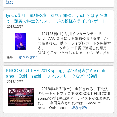
読む
lynch.葉月、単独公演「奏艶」開催。lynch.とはまた違
う、艶美で紳士的なステージの模様をライブレポート
-2017/12/27-
12月23日(土) 品川インターシティで、
lynch.のVo.葉月による単独公演「奏艶」が
開催された。以下、ライブレポートを掲載す
る。 タキシード姿で登場した葉月
は“ようこそいらっしゃいました”と深くお辞
儀を ...
続きを読む
KNOCKOUT FES 2018 spring、第1弾発表にAbsolute
area、QoN、sachi.、フィルフリークなど全39組
-2017/12/27-
2018年4月7日(土)に開催される、下北沢
のサーキットフェス“KNOCKOUT FES 2018
spring”の第1弾出演アーティストが発表され
た。 今回発表されたのは、Absolute
area、QoN、sac ...
続きを読む