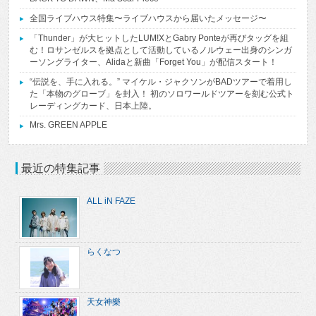
全国ライブハウス特集〜ライブハウスから届いたメッセージ〜
「Thunder」が大ヒットしたLUM!XとGabry Ponteが再びタッグを組
む！ロサンゼルスを拠点として活動しているノルウェー出身のシンガ
ーソングライター、Alidaと新曲「Forget You」が配信スタート！
“伝説を、手に入れる。” マイケル・ジャクソンがBADツアーで着用し
た「本物のグローブ」を封入！ 初のソロワールドツアーを刻む公式ト
レーディングカード、日本上陸。
Mrs. GREEN APPLE
最近の特集記事
ALL iN FAZE
らくなつ
天女神樂