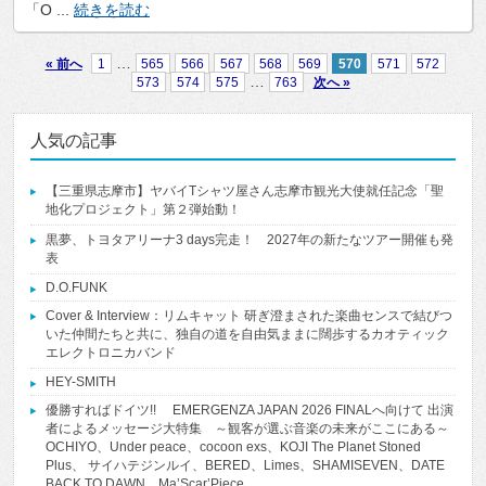
「O ...
続きを読む
…
« 前へ
1
565
566
567
568
569
570
571
572
…
573
574
575
763
次へ »
人気の記事
【三重県志摩市】ヤバイTシャツ屋さん志摩市観光大使就任記念「聖
地化プロジェクト」第２弾始動！
黒夢、トヨタアリーナ3 days完走！ 2027年の新たなツアー開催も発
表
D.O.FUNK
Cover & Interview：リムキャット 研ぎ澄まされた楽曲センスで結びつ
いた仲間たちと共に、独自の道を自由気ままに闊歩するカオティック
エレクトロニカバンド
HEY-SMITH
優勝すればドイツ!! EMERGENZA JAPAN 2026 FINALへ向けて 出演
者によるメッセージ大特集 ～観客が選ぶ音楽の未来がここにある～
OCHIYO、Under peace、cocoon exs、KOJI The Planet Stoned
Plus、 サイハテジンルイ、BERED、Limes、SHAMISEVEN、DATE
BACK TO DAWN、Ma’Scar’Piece