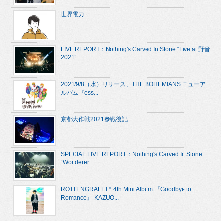
世界電力
LIVE REPORT：Nothing's Carved In Stone “Live at 野音
2021”...
2021/9/8（水）リリース、THE BOHEMIANS ニューア
ルバム『ess...
京都大作戦2021参戦後記
SPECIAL LIVE REPORT：Nothing's Carved In Stone
“Wonderer ...
ROTTENGRAFFTY 4th Mini Album 『Goodbye to
Romance』 KAZUO...