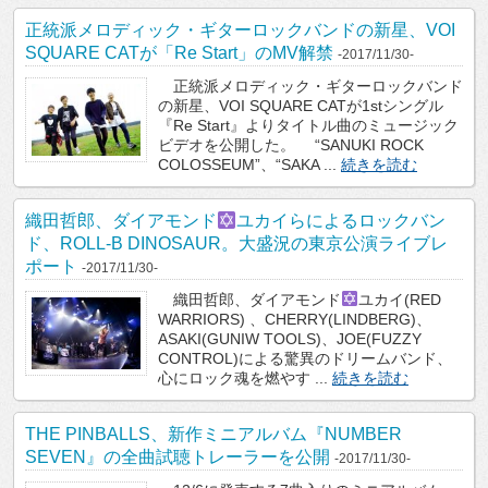
正統派メロディック・ギターロックバンドの新星、VOI
SQUARE CATが「Re Start」のMV解禁
-2017/11/30-
正統派メロディック・ギターロックバンド
の新星、VOI SQUARE CATが1stシングル
『Re Start』よりタイトル曲のミュージック
ビデオを公開した。 “SANUKI ROCK
COLOSSEUM”、“SAKA ...
続きを読む
織田哲郎、ダイアモンド
ユカイらによるロックバン
ド、ROLL-B DINOSAUR。大盛況の東京公演ライブレ
ポート
-2017/11/30-
織田哲郎、ダイアモンド
ユカイ(RED
WARRIORS) 、CHERRY(LINDBERG)、
ASAKI(GUNIW TOOLS)、JOE(FUZZY
CONTROL)による驚異のドリームバンド、
心にロック魂を燃やす ...
続きを読む
THE PINBALLS、新作ミニアルバム『NUMBER
SEVEN』の全曲試聴トレーラーを公開
-2017/11/30-