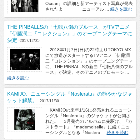
Ocean』の詳細と新アーティスト写真が発表
されたよ！ ニューアル ...
続きを読む
THE PINBALLSの「七転八倒のブルース」がTVアニメ
「伊藤潤二『コレクション』」のオープニングテーマに
決定
-2017/12/01-
2018年1月7日(日)の22時よりTOKYO MX
にて放送がスタートするTVアニメ「伊藤潤
二『コレクション』」のオープニングテーマ
に、THE PINBALLSの新曲「七転八倒のブル
ース」が決定。そのアニメのプロモーシ ...
続きを読む
KAMIJO、ニューシングル『Nosferatu』の艶やかなジャ
ケット解禁。
-2017/11/30-
KAMIJOの来年1/16に発売されるニューシ
ングル『Nosferatu』のジャケットが公開さ
れた。 3月発売のアルバムに先駆け、『カ
ストラート』『mademoiselle』に続くニュ
ーシングルとなる『Nosfera ...
続きを読む