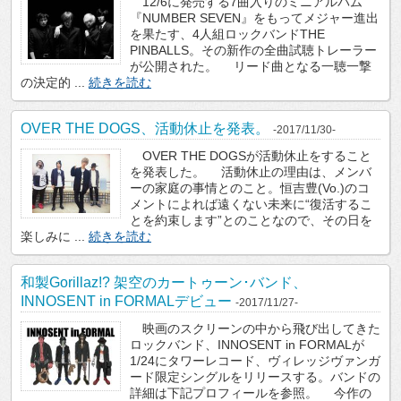
12/6に発売する7曲入りのミニアルバム
『NUMBER SEVEN』をもってメジャー進出
を果たす、4人組ロックバンドTHE
PINBALLS。その新作の全曲試聴トレーラー
が公開された。 リード曲となる一聴一撃
の決定的 ...
続きを読む
OVER THE DOGS、活動休止を発表。
-2017/11/30-
OVER THE DOGSが活動休止をすること
を発表した。 活動休止の理由は、メンバ
ーの家庭の事情とのこと。恒吉豊(Vo.)のコ
メントによれば遠くない未来に“復活するこ
とを約束します”とのことなので、その日を
楽しみに ...
続きを読む
和製Gorillaz!? 架空のカートゥーン･バンド、
INNOSENT in FORMALデビュー
-2017/11/27-
映画のスクリーンの中から飛び出してきた
ロックバンド、INNOSENT in FORMALが
1/24にタワーレコード、ヴィレッジヴァンガ
ード限定シングルをリリースする。バンドの
詳細は下記プロフィールを参照。 今作の