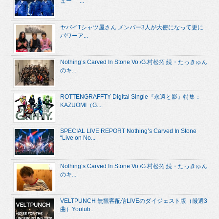
ュー “...
ヤバイTシャツ屋さん メンバー3人が大使になって更に
パワーア...
Nothing’s Carved In Stone Vo./G.村松拓 続・たっきゅん
のキ...
ROTTENGRAFFTY Digital Single『永遠と影』特集：
KAZUOMI（G....
SPECIAL LIVE REPORT Nothing’s Carved In Stone
“Live on No...
Nothing’s Carved In Stone Vo./G.村松拓 続・たっきゅん
のキ...
VELTPUNCH 無観客配信LIVEのダイジェスト版（厳選3
曲）Youtub...