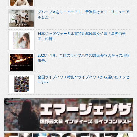
グループ名をリニューアル、音楽性はセミ・リニューア
ルした ...
日本ジャズヴォーカル賞特別奨励賞を受賞「星野由美
子」の新...
2020年4月、全国のライブハウス関係者47人からの現状
報告。
全国ライブハウス特集〜ライブハウスから届いたメッセ
ージ〜