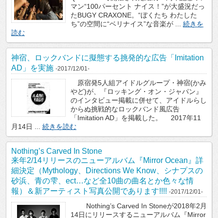
マン“100パーセント ナイス！”が大盛況だっ
たBUGY CRAXONE。“ぼくたち わたした
ち”の空間に“ベリナイス”な音楽が ...
続きを
読む
神宿、ロックバンドに擬態する挑発的な広告「Imitation
AD」を実施
-2017/12/01-
原宿発5人組アイドルグループ・神宿(かみ
やど)が、『ロッキング・オン・ジャパン』
のインタビュー掲載に併せて、アイドルらし
からぬ挑戦的なロックバンド風広告
「Imitation AD」を掲載した。 2017年11
月14日 ...
続きを読む
Nothing’s Carved In Stone
来年2/14リリースのニューアルバム『Mirror Ocean』詳
細決定（Mythology、Directions We Know、シナプスの
砂浜、青の雫、ect…など全10曲の曲名とか色々な情
報）＆新アーティスト写真公開であります!!!!
-2017/12/01-
Nothing’s Carved In Stoneが2018年2月
14日にリリースするニューアルバム『Mirror