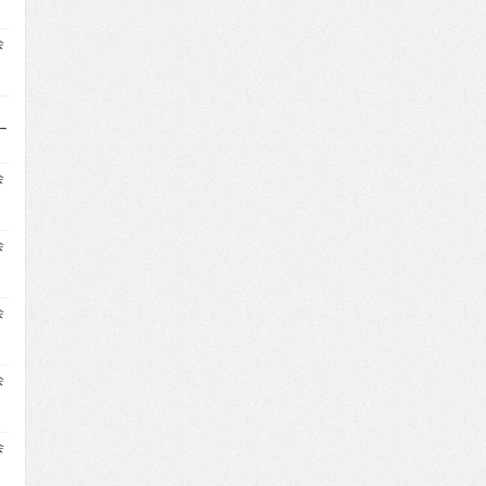
会
ー
会
会
会
会
会