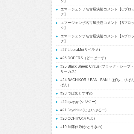
ク】
エマージェンザ名古屋決勝コメント【Cブロ
ク】
エマージェンザ名古屋決勝コメント【Bブロ
ク】
エマージェンザ名古屋決勝コメント【Aブロ
ク】
#27 LiberaMe(リベラメ)
#26 DOPERS（どーぱーず）
#25 Black Sheep Circus (ブラック・シープ・
サーカス）
#24 BACHIKORI ! BAN ! BAN !（ばちこりば
ばん）
#23 つばめとすずめ
#22 syzygy (シジジー)
#21 Jayeblue(じぇいぶるー)
#20 OCHIYO(おちよ)
#19 加藤伎乃(かとうきの)