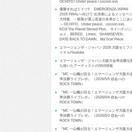
OCHIYO / Under peace / cocoon exs
優勝すればドイツ!! EMERGENZA JAPAN
2026 FINALへ向けて 出演者によるメッセー
大特集 ～観客が選ぶ音楽の未来がここにあ
～ OCHIYO、Under peace、cocoon exs、
KOJI The Planet Stoned Plus、 サイハテジン
ルイ、BERED、Limes、SHAMISEVEN、
DATE BACK TO DAWN、Ma’Scar’Piece
エマージェンザ・ジャパン 2026 大阪セミフ
イナル/Youtube
エマージェンザ・ジャパン大阪大会準決勝を
ち抜いたアーティストのSNS情報
『MC 一山楓が語る！エマージェンザ大阪大
準決勝ライブレポ』 （2026/5/5 @あべの
ROCK TOWN）
『MC 一山楓が語る！エマージェンザ大阪大
準決勝ライブレポ』 （2026/5/4 @あべの
ROCK TOWN）
『MC 一山楓が語る！エマージェンザ大阪大
準決勝ライブレポ』 （2026/5/3 @あべの
ROCK TOWN）
『MC 一山楓が語る！エマージェンザ大阪大