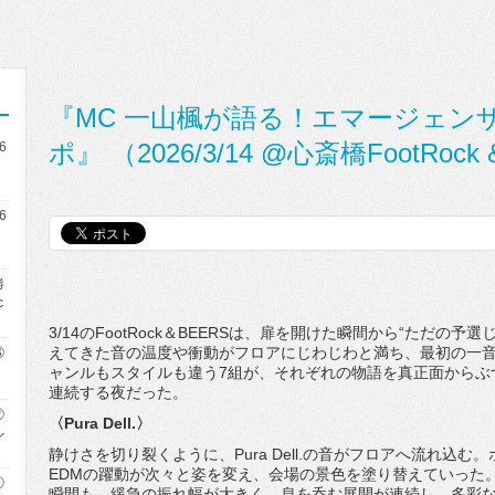
『MC 一山楓が語る！エマージェン
ポ』 （2026/3/14 @心斎橋FootRock
6
6
勝
c
3/14のFootRock＆BEERSは、
扉を開けた瞬間から“ただの予選
えてきた音の温度や衝動がフロアにじわじわと満ち
、最初の一
③
ャンルもスタイルも違う7組が、
それぞれの物語を真正面からぶ
連続する夜だった。
②
〈Pura Dell.〉
ル
静けさを切り裂くように、Pura Dell.の音がフロアへ流れ込む
EDMの躍動が次々と姿を変え、
会場の景色を塗り替えていった
①
瞬間も。緩急の振れ幅が大きく、
息を呑む展開が連続し、
多彩