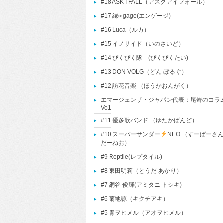
#18 ASK I FALL（アスクアイフォール）
#17 縁∞gage(エンゲージ)
#16 Luca（ルカ）
#15 イノサイド（いのさいど）
#14 ぴくぴく隊 (ぴくぴくたい)
#13 DON VOLG（どん ぼるぐ）
#12 訪花音楽 （ほうかおんがく）
エマージェンザ・ジャパン代表：尾嵜のコラ
Vo1
#11 優多歌バンド （ゆたかばんど）
#10 スーパーサンダー
NEO （すーぱーさ
だーねお）
#9 Reptile(レプタイル)
#8 東田明莉（とうだ あかり）
#7 網谷 俊輝(アミタニ トシキ)
#6 菊地諒（キクチアキ）
#5 青ヲヒメル（アオヲヒメル）