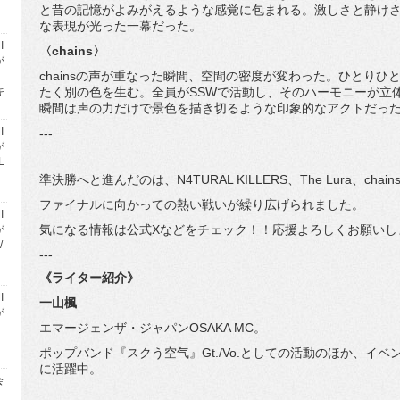
と昔の記憶がよみがえるような感覚に包まれる。
激しさと静け
な表現が光った一幕だった。
I
〈chains〉
が
chainsの声が重なった瞬間、空間の密度が変わった。
ひとりひ
キ
たく別の色を生む。全員がSSWで活動し、
そのハーモニーが立
瞬間は声の力だけで景色を描き切る
ような印象的なアクトだっ
I
---
が
L
準決勝へと進んだのは、N4TURAL KILLERS、The Lura、ch
ファイナルに向かっての熱い戦いが繰り広げられました。
I
気になる情報は公式Xなどをチェック！！
応援よろしくお願いし
が
/
---
《ライター紹介》
I
一山楓
が
エマージェンザ・ジャパンOSAKA MC。
ポップバンド『スクう空气』Gt./Vo.としての活動のほか、
イベ
に活躍中。
会