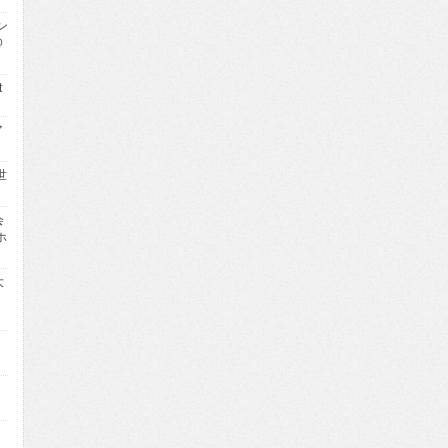
ン
@
t
ア
世
会
ホ
大