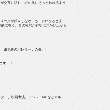
さが交互に訪れ、
心の奥にそっと触れるよう
とりの声が独立しながらも、
合わさるとまっ
体的に響く。
音の輪郭が鮮明に浮かび上がる
た。
ains、路地裏のバレリーナの4組！
ます！！
ンター、映画出演、イベントMCなどマルチ