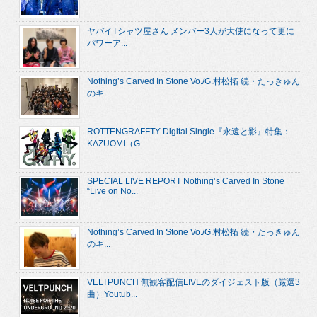
ヤバイTシャツ屋さん メンバー3人が大使になって更に
パワーア...
Nothing’s Carved In Stone Vo./G.村松拓 続・たっきゅん
のキ...
ROTTENGRAFFTY Digital Single『永遠と影』特集：
KAZUOMI（G....
SPECIAL LIVE REPORT Nothing’s Carved In Stone
“Live on No...
Nothing’s Carved In Stone Vo./G.村松拓 続・たっきゅん
のキ...
VELTPUNCH 無観客配信LIVEのダイジェスト版（厳選3
曲）Youtub...