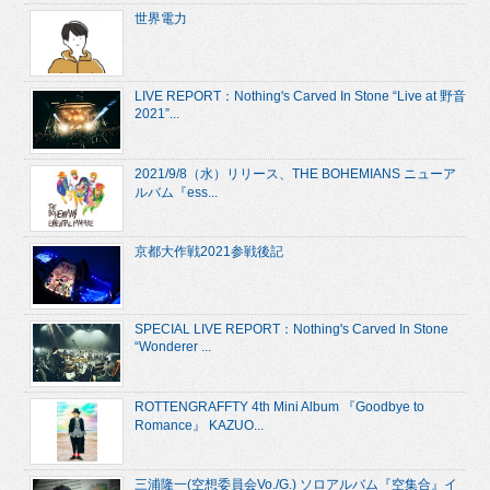
世界電力
LIVE REPORT：Nothing's Carved In Stone “Live at 野音
2021”...
2021/9/8（水）リリース、THE BOHEMIANS ニューア
ルバム『ess...
京都大作戦2021参戦後記
SPECIAL LIVE REPORT：Nothing's Carved In Stone
“Wonderer ...
ROTTENGRAFFTY 4th Mini Album 『Goodbye to
Romance』 KAZUO...
三浦隆一(空想委員会Vo./G.) ソロアルバム『空集合』イ