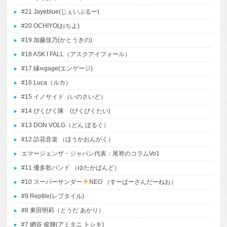
#21 Jayeblue(じぇいぶるー)
#20 OCHIYO(おちよ)
#19 加藤伎乃(かとうきの)
#18 ASK I FALL（アスクアイフォール）
#17 縁∞gage(エンゲージ)
#16 Luca（ルカ）
#15 イノサイド（いのさいど）
#14 ぴくぴく隊 (ぴくぴくたい)
#13 DON VOLG（どん ぼるぐ）
#12 訪花音楽 （ほうかおんがく）
エマージェンザ・ジャパン代表：尾嵜のコラムVo1
#11 優多歌バンド （ゆたかばんど）
#10 スーパーサンダー
NEO （すーぱーさんだーねお）
#9 Reptile(レプタイル)
#8 東田明莉（とうだ あかり）
#7 網谷 俊輝(アミタニ トシキ)