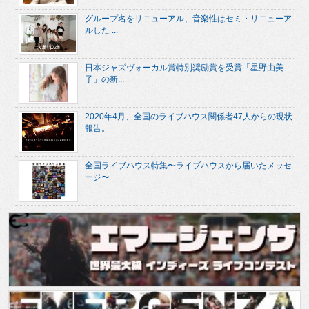
グループ名をリニューアル、音楽性はセミ・リニューア
ルした ...
日本ジャズヴォーカル賞特別奨励賞を受賞「星野由美
子」の新...
2020年4月、全国のライブハウス関係者47人からの現状
報告。
全国ライブハウス特集〜ライブハウスから届いたメッセ
ージ〜