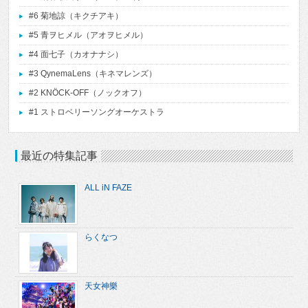
#6 菊地諒（キクチアキ）
#5 青ヲヒメル（アオヲヒメル）
#4 面七子（カオナナシ）
#3 QynemaLens（キネマレンズ）
#2 KNÖCK-OFF（ノックオフ）
#1 ストロベリーソングオーケストラ
最近の特集記事
ALL iN FAZE
らくなつ
天女神樂