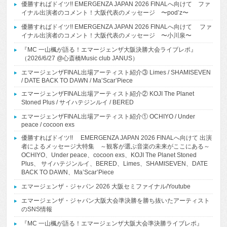
優勝すればドイツ!! EMERGENZA JAPAN 2026 FINALへ向けて ファ
イナル出演者のコメント！大阪代表のメッセージ 〜pod’z〜
優勝すればドイツ!! EMERGENZA JAPAN 2026 FINALへ向けて ファ
イナル出演者のコメント！大阪代表のメッセージ 〜小川泉〜
『MC 一山楓が語る！エマージェンザ大阪決勝大会ライブレポ』
（2026/6/27 @心斎橋Music club JANUS）
エマージェンザFINAL出場アーティスト紹介③ Limes / SHAMISEVEN
/ DATE BACK TO DAWN / Ma’Scar’Piece
エマージェンザFINAL出場アーティスト紹介② KOJI The Planet
Stoned Plus / サイハテジンルイ / BERED
エマージェンザFINAL出場アーティスト紹介① OCHIYO / Under
peace / cocoon exs
優勝すればドイツ!! EMERGENZA JAPAN 2026 FINALへ向けて 出演
者によるメッセージ大特集 ～観客が選ぶ音楽の未来がここにある～
OCHIYO、Under peace、cocoon exs、KOJI The Planet Stoned
Plus、 サイハテジンルイ、BERED、Limes、SHAMISEVEN、DATE
BACK TO DAWN、Ma’Scar’Piece
エマージェンザ・ジャパン 2026 大阪セミファイナル/Youtube
エマージェンザ・ジャパン大阪大会準決勝を勝ち抜いたアーティスト
のSNS情報
『MC 一山楓が語る！エマージェンザ大阪大会準決勝ライブレポ』