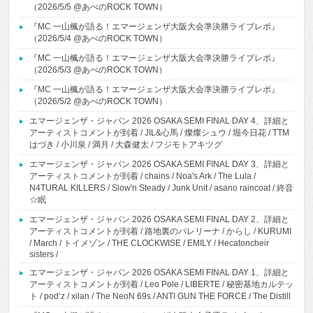
（2026/5/5 @あべのROCK TOWN）
『MC 一山楓が語る！エマージェンザ大阪大会準決勝ライブレポ』
（2026/5/4 @あべのROCK TOWN）
『MC 一山楓が語る！エマージェンザ大阪大会準決勝ライブレポ』
（2026/5/3 @あべのROCK TOWN）
『MC 一山楓が語る！エマージェンザ大阪大会準決勝ライブレポ』
（2026/5/2 @あべのROCK TOWN）
エマージェンザ・ジャパン 2026 OSAKA SEMI FINAL DAY 4、詳細と
アーティストコメントが到着 / JIL&心馬 / 燦燦シュウ / 堀今日花 / TTM
はづき / 小川泉 / 満月 / 大森健太 / フジモトアキツグ
エマージェンザ・ジャパン 2026 OSAKA SEMI FINAL DAY 3、詳細と
アーティストコメントが到着 / chains / Noa's Ark / The Lula /
N4TURAL KILLERS / Slow'n Steady / Junk Unit / asano raincoat / 終音
☆眠
エマージェンザ・ジャパン 2026 OSAKA SEMI FINAL DAY 2、詳細と
アーティストコメントが到着 / 路地裏のバレリーナ / からし / KURUMI
/ March / トイメゾン / THE CLOCKWISE / EMILY / Hecatoncheir
sisters /
エマージェンザ・ジャパン 2026 OSAKA SEMI FINAL DAY 1、詳細と
アーティストコメントが到着 / Leo Pole / LIBERTE / 秘密基地カルテッ
ト / pod’z / xilan / The NeoN 69s / ANTI GUN THE FORCE / The Distill