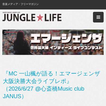
音楽メディア・フリーマガジン
『MC 一山楓が語る！エマージェンザ
大阪決勝大会ライブレポ』
（2026/6/27 @心斎橋Music club
JANUS）