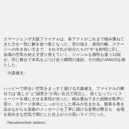
エマージェンザ大阪ファイナルは、各アクトがこれまで積み重ねて
きた力を一気に解き放つ夜となった。音の強さ、表現の幅、ステー
ジへの向き合い方まで、それぞれが自分たちの“今”を鮮明に示し、
会場の空気を絶えず塗り替えていく。ジャンルも個性も違う12組
が、同じ舞台で本気をぶつけ合う瞬間の連続。その熱がJANUSを満
たした。
〈大森健太〉
ハッピーで明るい空気をまっすぐ届ける大森健太。ファイナルの舞
台では“楽しさ”と“誠実さ”が高い次元で両立し、強くなっていくス
トーリーを感じさせる表現が光った。積み重ねてきた経験が歌声に
宿り、ステージ全体にしっかりとした厚みが生まれる。観客を巻き
込みながらも楽曲のメッセージを丁寧に届ける姿勢が際立ち、会場
を前向きな空気で満たした仕上がりの高いライブだった。
〈Hecatoncheir sisters〉