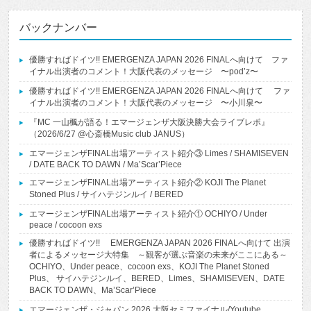
バックナンバー
優勝すればドイツ!! EMERGENZA JAPAN 2026 FINALへ向けて ファ
イナル出演者のコメント！大阪代表のメッセージ 〜pod’z〜
優勝すればドイツ!! EMERGENZA JAPAN 2026 FINALへ向けて ファ
イナル出演者のコメント！大阪代表のメッセージ 〜小川泉〜
『MC 一山楓が語る！エマージェンザ大阪決勝大会ライブレポ』
（2026/6/27 @心斎橋Music club JANUS）
エマージェンザFINAL出場アーティスト紹介③ Limes / SHAMISEVEN
/ DATE BACK TO DAWN / Ma’Scar’Piece
エマージェンザFINAL出場アーティスト紹介② KOJI The Planet
Stoned Plus / サイハテジンルイ / BERED
エマージェンザFINAL出場アーティスト紹介① OCHIYO / Under
peace / cocoon exs
優勝すればドイツ!! EMERGENZA JAPAN 2026 FINALへ向けて 出演
者によるメッセージ大特集 ～観客が選ぶ音楽の未来がここにある～
OCHIYO、Under peace、cocoon exs、KOJI The Planet Stoned
Plus、 サイハテジンルイ、BERED、Limes、SHAMISEVEN、DATE
BACK TO DAWN、Ma’Scar’Piece
エマージェンザ・ジャパン 2026 大阪セミファイナル/Youtube