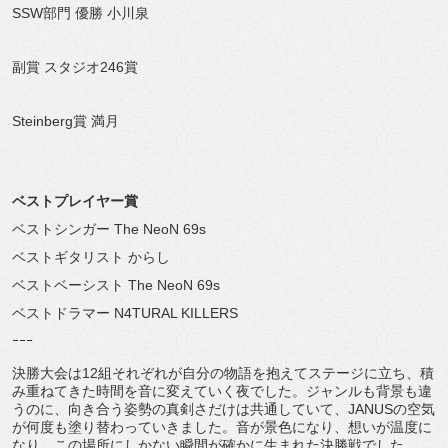
SSW部門 優勝 小川泉
副賞 スタジオ246賞
Steinberg賞 満月
ベストプレイヤー賞
ベストシンガー The NeoN 69s
ベストギタリスト からし
ベストベーシスト The NeoN 69s
ベストドラマー N4TURAL KILLERS
ｰｰｰ
決勝大会は12組それぞれが自分の物語を抱えてステージに立ち、積
み重ねてきた時間を音に変えていく夜でした。ジャンルも背景も違
うのに、向き合う姿勢の真剣さだけは共通していて、JANUSの空気
が何度も塗り替わっていきました。音が景色になり、想いが温度に
なり、この場所にしかない瞬間が確かに生まれた決勝戦でした。