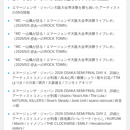
エマージェンザ・ジャパン大阪大会準決勝を勝ち抜いたアーティスト
のSNS情報
『MC 一山楓が語る！エマージェンザ大阪大会準決勝ライブレポ』
（2026/5/5 @あべのROCK TOWN）
『MC 一山楓が語る！エマージェンザ大阪大会準決勝ライブレポ』
（2026/5/4 @あべのROCK TOWN）
『MC 一山楓が語る！エマージェンザ大阪大会準決勝ライブレポ』
（2026/5/3 @あべのROCK TOWN）
『MC 一山楓が語る！エマージェンザ大阪大会準決勝ライブレポ』
（2026/5/2 @あべのROCK TOWN）
エマージェンザ・ジャパン 2026 OSAKA SEMI FINAL DAY 4、詳細と
アーティストコメントが到着 / JIL&心馬 / 燦燦シュウ / 堀今日花 / TTM
はづき / 小川泉 / 満月 / 大森健太 / フジモトアキツグ
エマージェンザ・ジャパン 2026 OSAKA SEMI FINAL DAY 3、詳細と
アーティストコメントが到着 / chains / Noa's Ark / The Lula /
N4TURAL KILLERS / Slow'n Steady / Junk Unit / asano raincoat / 終音
☆眠
エマージェンザ・ジャパン 2026 OSAKA SEMI FINAL DAY 2、詳細と
アーティストコメントが到着 / 路地裏のバレリーナ / からし / KURUMI
/ March / トイメゾン / THE CLOCKWISE / EMILY / Hecatoncheir
sisters /