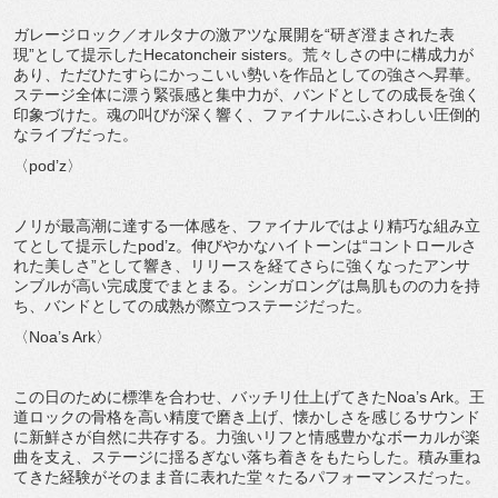
ガレージロック／オルタナの激アツな展開を“研ぎ澄まされた表
現”として提示したHecatoncheir sisters。荒々しさの中に構成力が
あり、ただひたすらにかっこいい勢いを作品としての強さへ昇華。
ステージ全体に漂う緊張感と集中力が、バンドとしての成長を強く
印象づけた。魂の叫びが深く響く、ファイナルにふさわしい圧倒的
なライブだった。
〈pod’z〉
ノリが最高潮に達する一体感を、ファイナルではより精巧な組み立
てとして提示したpod’z。伸びやかなハイトーンは“コントロールさ
れた美しさ”として響き、リリースを経てさらに強くなったアンサ
ンブルが高い完成度でまとまる。シンガロングは鳥肌ものの力を持
ち、バンドとしての成熟が際立つステージだった。
〈Noa’s Ark〉
この日のために標準を合わせ、バッチリ仕上げてきたNoa’s Ark。王
道ロックの骨格を高い精度で磨き上げ、懐かしさを感じるサウンド
に新鮮さが自然に共存する。力強いリフと情感豊かなボーカルが楽
曲を支え、ステージに揺るぎない落ち着きをもたらした。積み重ね
てきた経験がそのまま音に表れた堂々たるパフォーマンスだった。