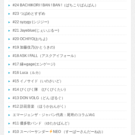
#24 BACHIKORI ! BAN ! BAN !（ばちこりばんばん）
#23 つばめとすずめ
#22 syzygy (シジジー)
#21 Jayeblue(じぇいぶるー)
#20 OCHIYO(おちよ)
#19 加藤伎乃(かとうきの)
#18 ASK I FALL（アスクアイフォール）
#17 縁∞gage(エンゲージ)
#16 Luca（ルカ）
#15 イノサイド（いのさいど）
#14 ぴくぴく隊 (ぴくぴくたい)
#13 DON VOLG（どん ぼるぐ）
#12 訪花音楽 （ほうかおんがく）
エマージェンザ・ジャパン代表：尾嵜のコラムVo1
#11 優多歌バンド （ゆたかばんど）
#10 スーパーサンダー
NEO （すーぱーさんだーねお）