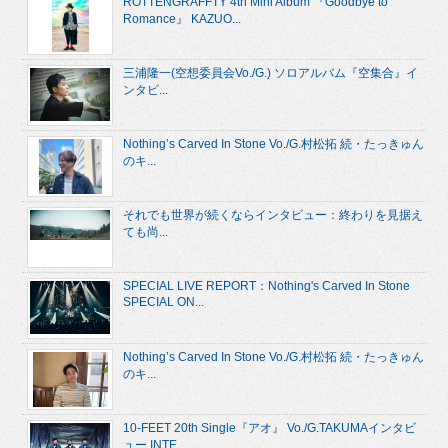
ROTTENGRAFFTY 4th Mini Album 『Goodbye to
Romance』 KAZUO...
三浦隆一(空想委員会Vo./G.) ソロアルバム『空集合』イ
ンタビ...
Nothing’s Carved In Stone Vo./G.村松拓 続・たっきゅん
のキ...
それでも世界が続くならインタビュー：終わりを見据え
ても尚...
SPECIAL LIVE REPORT：Nothing's Carved In Stone
SPECIAL ON...
Nothing’s Carved In Stone Vo./G.村松拓 続・たっきゅん
のキ...
10-FEET 20th Single『アオ』 Vo./G.TAKUMAインタビ
ュー INTE...