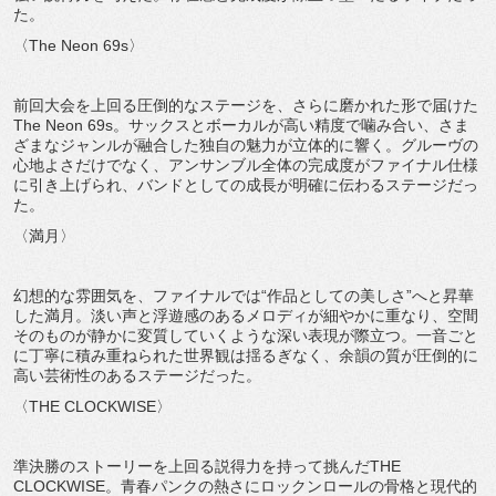
た。
〈The Neon 69s〉
前回大会を上回る圧倒的なステージを、さらに磨かれた形で届けた
The Neon 69s。サックスとボーカルが高い精度で噛み合い、さま
ざまなジャンルが融合した独自の魅力が立体的に響く。グルーヴの
心地よさだけでなく、アンサンブル全体の完成度がファイナル仕様
に引き上げられ、バンドとしての成長が明確に伝わるステージだっ
た。
〈満月〉
幻想的な雰囲気を、ファイナルでは“作品としての美しさ”へと昇華
した満月。淡い声と浮遊感のあるメロディが細やかに重なり、空間
そのものが静かに変質していくような深い表現が際立つ。一音ごと
に丁寧に積み重ねられた世界観は揺るぎなく、余韻の質が圧倒的に
高い芸術性のあるステージだった。
〈THE CLOCKWISE〉
準決勝のストーリーを上回る説得力を持って挑んだTHE
CLOCKWISE。青春パンクの熱さにロックンロールの骨格と現代的