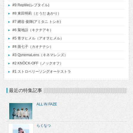
#9 Reptile(レプタイル)
#8 東田明莉（とうだ あかり）
#7 網谷 俊輝(アミタニ トシキ)
#6 菊地諒（キクチアキ）
#5 青ヲヒメル（アオヲヒメル）
#4 面七子（カオナナシ）
#3 QynemaLens（キネマレンズ）
#2 KNÖCK-OFF（ノックオフ）
#1 ストロベリーソングオーケストラ
最近の特集記事
ALL iN FAZE
らくなつ