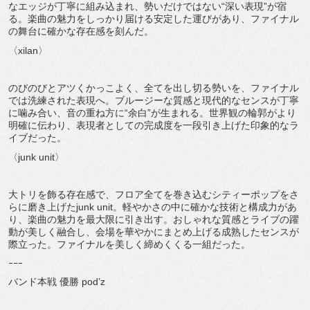
なエッジが丁寧に組み込まれ、勢いだけではない“深い表現”が宿
る。楽曲の魅力をしっかり届ける安定した運びがあり、ファイナル
の舞台に確かな存在感を刻んだ。
〈xilan〉
のびのびとアツくかっこよく、全てを出し切る勢いを、ファイナル
では洗練された表現へ。ブルージーな質感と現代的なセンスが丁寧
に噛み合い、音の重ね方に“余白”が生まれる。世界観の輪郭がより
明確に伝わり、表現者としての完成度を一段引き上げた印象的なラ
イブだった。
〈junk unit〉
大トリを飾る存在感で、フロア全てを巻き込むシティーポップをさ
らに磨き上げたjunk unit。軽やかさの中に確かな技術と構成力があ
り、楽曲の魅力を最大限に引き出す。おしゃれな質感とライブの躍
動が美しく融合し、会場を華やかにまとめ上げる成熟したセンスが
際立った。ファイナルを美しく締めくくる一組だった。
ｰｰｰ
バンド本戦 優勝 pod’z