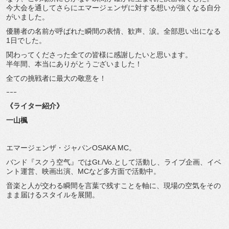
今大会を通してさらにエマージェンザに対する想いが強くなる自分
がいました。
優勝者の名前が呼ばれた瞬間の表情、歓声、涙。全部思い出になる
1日でした。
関わってくださった全ての皆様に感謝したいと思います。
半年間、本当にありがとうございました！
全ての挑戦者に最大の敬意を！
ｰｰｰ
《ライター紹介》
一山楓
エマージェンザ・ジャパンOSAKA MC。
バンド『スクう空气』ではGt./Vo.として活動し、ライブ企画、イベ
ント運営、映画出演、MCなど多方面で活動中。
音楽と人が交わる瞬間を言葉で残すことを軸に、現場の空気をその
まま届けるスタイルを展開。