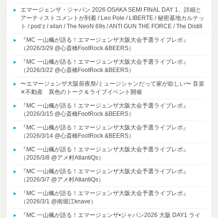
エマージェンザ・ジャパン 2026 OSAKA SEMI FINAL DAY 1、詳細と
アーティストコメントが到着 / Leo Pole / LIBERTE / 秘密基地カルテッ
ト / pod’z / xilan / The NeoN 69s / ANTI GUN THE FORCE / The Distill
『MC 一山楓が語る！エマージェンザ大阪大会予選ライブレポ』
（2026/3/29 @心斎橋FootRock &BEERS）
『MC 一山楓が語る！エマージェンザ大阪大会予選ライブレポ』
（2026/3/22 @心斎橋FootRock &BEERS）
〜エマージェンザ大阪前夜祭/ミュージシャンだって家が欲しい〜 音楽
✕不動産 異色のトーク＆ライブイベント開催
『MC 一山楓が語る！エマージェンザ大阪大会予選ライブレポ』
（2026/3/15 @心斎橋FootRock &BEERS）
『MC 一山楓が語る！エマージェンザ大阪大会予選ライブレポ』
（2026/3/14 @心斎橋FootRock &BEERS）
『MC 一山楓が語る！エマージェンザ大阪大会予選ライブレポ』
（2026/3/8 @アメ村AtlantiQs）
『MC 一山楓が語る！エマージェンザ大阪大会予選ライブレポ』
（2026/3/7 @アメ村AtlantiQs）
『MC 一山楓が語る！エマージェンザ大阪大会予選ライブレポ』
（2026/3/1 @南堀江knave）
『MC 一山楓が語る！エマージェンザ•ジャパン2026 大阪 DAY1 ライ