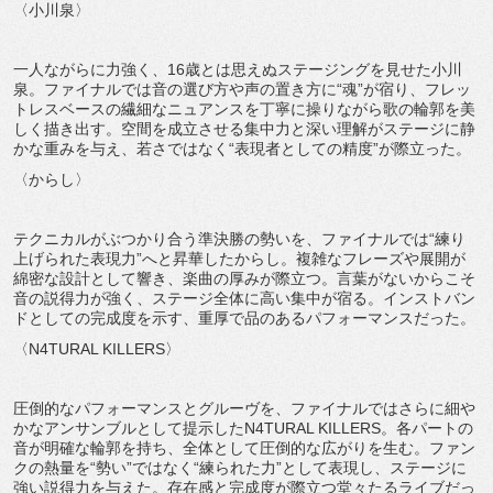
〈小川泉〉
一人ながらに力強く、16歳とは思えぬステージングを見せた小川
泉。ファイナルでは音の選び方や声の置き方に“魂”が宿り、フレッ
トレスベースの繊細なニュアンスを丁寧に操りながら歌の輪郭を美
しく描き出す。空間を成立させる集中力と深い理解がステージに静
かな重みを与え、若さではなく“表現者としての精度”が際立った。
〈からし〉
テクニカルがぶつかり合う準決勝の勢いを、ファイナルでは“練り
上げられた表現力”へと昇華したからし。複雑なフレーズや展開が
綿密な設計として響き、楽曲の厚みが際立つ。言葉がないからこそ
音の説得力が強く、ステージ全体に高い集中が宿る。インストバン
ドとしての完成度を示す、重厚で品のあるパフォーマンスだった。
〈N4TURAL KILLERS〉
圧倒的なパフォーマンスとグルーヴを、ファイナルではさらに細や
かなアンサンブルとして提示したN4TURAL KILLERS。各パートの
音が明確な輪郭を持ち、全体として圧倒的な広がりを生む。ファン
クの熱量を“勢い”ではなく“練られた力”として表現し、ステージに
強い説得力を与えた。存在感と完成度が際立つ堂々たるライブだっ