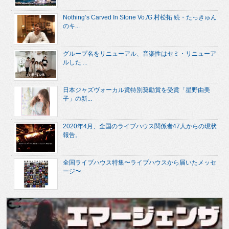
Nothing’s Carved In Stone Vo./G.村松拓 続・たっきゅん
のキ...
グループ名をリニューアル、音楽性はセミ・リニューア
ルした ...
日本ジャズヴォーカル賞特別奨励賞を受賞「星野由美
子」の新...
2020年4月、全国のライブハウス関係者47人からの現状
報告。
全国ライブハウス特集〜ライブハウスから届いたメッセ
ージ〜