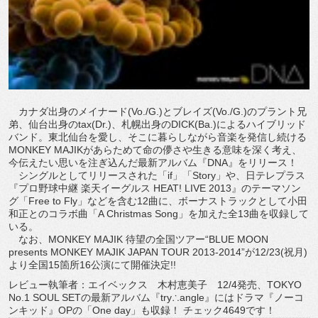
カナダ出身のメイナード(Vo./G.)とブレイズ(Vo./G.)のプラント兄
弟、仙台出身のtax(Dr.)、札幌出身のDICK(Ba.)によるハイブリッド
バンド。東北仙台を愛し、そこに暮らしながら音楽を発信し続ける
MONKEY MAJIKがあらためて命の儚さや生きる意味を深く考え、
今伝えたい思いを注ぎ込んだ最新アルバム『DNA』をリリース！
シングルとしてリリースされた「if」「Story」や、日テレプラス
『プロ野球中継 楽天イーグルス HEAT! LIVE 2013』のテーマソン
グ「Free to Fly」などを含む12曲に、ボーナストラックとして小田
和正とのコラボ曲「A Christmas Song」を加えた全13曲を収録して
いる。
なお、MONKEY MAJIK 待望の全国ツアー“BLUE MOON
presents MONKEY MAJIK JAPAN TOUR 2013-2014”が12/23(祝月)
より全国15箇所16公演にて開催決定!!
レビュー執筆者：エイベックス 木村恵美子 12/4発売、TOKYO
No.1 SOUL SETの最新アルバム『try∴angle』にはドラマ『ノーコ
ンキッド』OPの「One day」も収録！ チェック4649です！