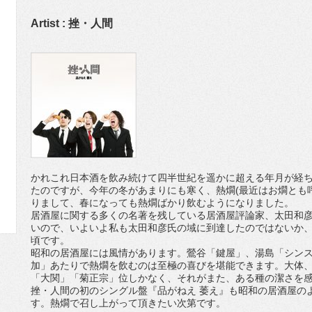
Artist : 挫・人間
かれこれ日本酒を飲み続けて四半世紀を遥かに超える年月が経
たのですが、今年の冬があまりにも寒く、熱燗(最近はお燗とも
りまして、春になっても熱燗ばかり飲むようになりました。
居酒屋に関する多くの名著を残している居酒屋評論家、太田和
いので、いよいよ私も太田和彦氏の域に到達したのではないか
頃です。
昭和の居酒屋には風情があります。鶯谷「鍵屋」、湯島「シン
加」あたりで熱燗を飲むのは至極の喜びを堪能できます。大体
「大関」「菊正宗」位しかなく、それがまた、ある種の潔さを
挫・人間の初のシングル盤『品がねえ 萎え』も昭和の居酒屋の
す。熱燗で召し上がって頂きたい次第です。