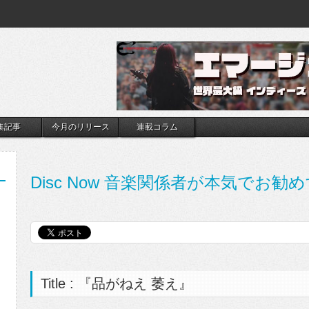
集記事
今月のリリース
連載コラム
Disc Now 音楽関係者が本気でお勧め
Title : 『品がねえ 萎え』