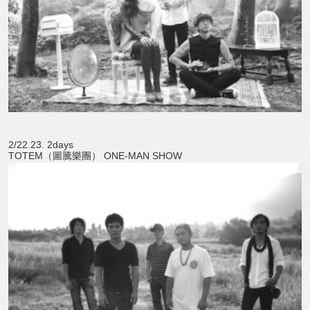
2/22.23. 2days
TOTEM（圖騰樂團） ONE-MAN SHOW