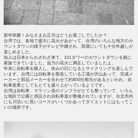
新年快樂！みなさまお正月はどうお過ごしでしたか？
台湾では、各地で盛大に花火があがって、台湾のいろんな地方のカ
ウントダウンの様子がテレビ中継され、部屋にいても十分年越しが
楽しめました。
知人は日本からわざわざ来て、101タワーのカウントダウンを観に
家族できていました。迫力の花火に満足していましたよ。
年末に自転車を購入し、休みの日になるとサイクリングを楽しんで
います。台湾には自転車を製造している工場が沢山あって、完成メ
ーカーと部品メーカーを合わせて約800社相当があるといわれ、自
転車産業としてもとても盛り上がっているようです。
台湾は自転車、マラソン道のインフラがとても整っていて、いろん
な地区で公園と併設され自転車道が整備されていますが、台北市内
にも川沿いに長いコースがいくつかあってダイエットにはもってこ
いの場所です。