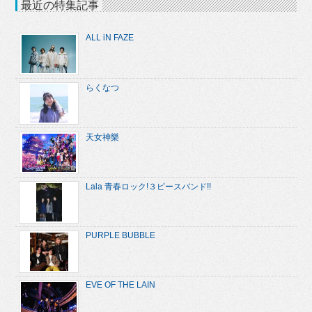
最近の特集記事
ALL iN FAZE
らくなつ
天女神樂
Lala 青春ロック!３ピースバンド!!
PURPLE BUBBLE
EVE OF THE LAIN