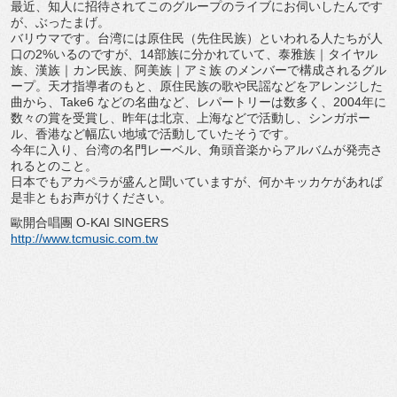
最近、知人に招待されてこのグループのライブにお伺いしたんです
が、ぶったまげ。
バリウマです。台湾には原住民（先住民族）といわれる人たちが人
口の2%いるのですが、14部族に分かれていて、泰雅族｜タイヤル
族、漢族｜カン民族、阿美族｜アミ族 のメンバーで構成されるグル
ープ。天才指導者のもと、原住民族の歌や民謡などをアレンジした
曲から、Take6 などの名曲など、レパートリーは数多く、2004年に
数々の賞を受賞し、昨年は北京、上海などで活動し、シンガポー
ル、香港など幅広い地域で活動していたそうです。
今年に入り、台湾の名門レーベル、角頭音楽からアルバムが発売さ
れるとのこと。
日本でもアカペラが盛んと聞いていますが、何かキッカケがあれば
是非ともお声がけください。
歐開合唱團 O-KAI SINGERS
http://www.tcmusic.com.tw