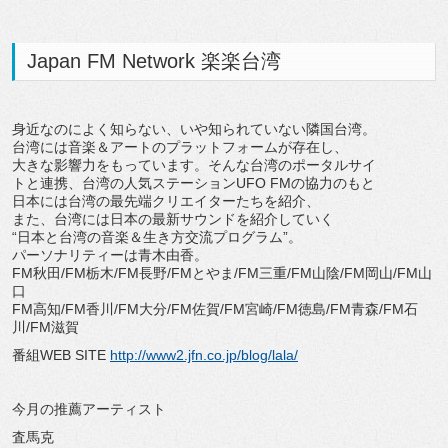
Japan FM Network 楽楽台湾
身近なのによく知らない、いや知られていない隣国台湾。
台湾には音楽＆アートのプラットフォームが存在し、
大きな影響力をもっています。そんな台湾のポータルサイ
トと連携、台湾の人気ステーションUFO FMの協力のもと
日本には台湾の最先端クリエイターたちを紹介、
また、台湾には日本の最新サウンドを紹介していく
“日本と台湾の音楽＆生き方交流プログラム”。
パーソナリティーは青木由香。
FM秋田/FM栃木/FM長野/FMとやま/FM三重/FM山陰/FM岡山/FM山
口
FM高知/FM香川/FM大分/FM佐賀/FM宮崎/FM徳島/FM青森/FM石
川/FM滋賀
番組WEB SITE
http://www2.jfn.co.jp/blog/lala/
今月の推薦アーティスト
査馬克