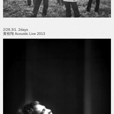
2/28.3/1. 2days
黄裕翔 Acoustic Live 2013