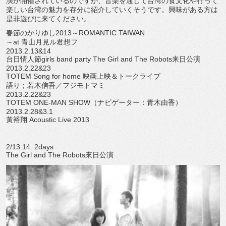
演が開催されているのですが、音楽を通じて台湾の食文化や行って
楽しい台湾の魅力を存分に紹介していくそうです。興味がある方は
是非遊びに来てください。
春節のかりゆし2013～ROMANTIC TAIWAN
～at 青山月見ル君想フ
2013.2.13&14
台日情人節girls band party The Girl and The Robots来日公演
2013.2.22&23
TOTEM Song for home 映画上映＆トークライブ
語り；若木信吾／フジモトマミ
2013.2.22&23
TOTEM ONE-MAN SHOW（ナビゲーター：青木由香）
2013.2.28&3.1
黃裕翔 Acoustic Live 2013
2/13.14. 2days
The Girl and The Robots來日公演