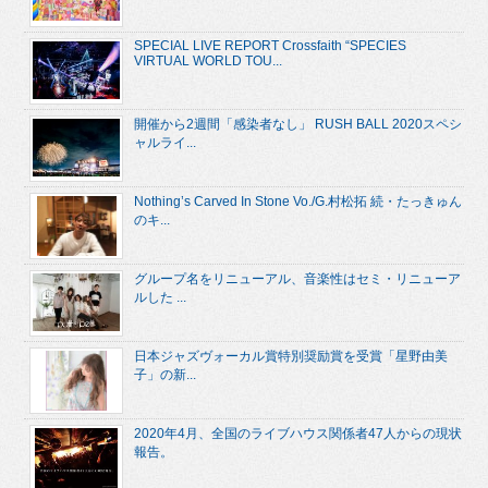
SPECIAL LIVE REPORT Crossfaith “SPECIES
VIRTUAL WORLD TOU...
開催から2週間「感染者なし」 RUSH BALL 2020スペシ
ャルライ...
Nothing’s Carved In Stone Vo./G.村松拓 続・たっきゅん
のキ...
グループ名をリニューアル、音楽性はセミ・リニューア
ルした ...
日本ジャズヴォーカル賞特別奨励賞を受賞「星野由美
子」の新...
2020年4月、全国のライブハウス関係者47人からの現状
報告。