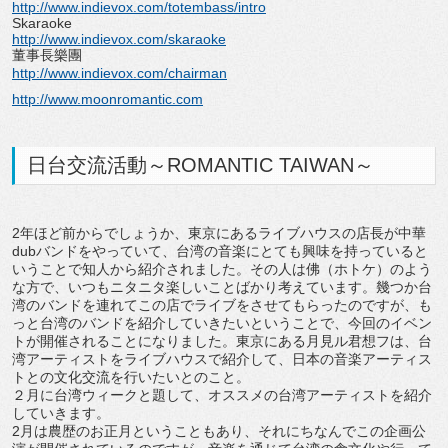
http://www.indievox.com/totembass/intro
Skaraoke
http://www.indievox.com/skaraoke
董事長樂團
http://www.indievox.com/chairman
http://www.moonromantic.com
日台交流活動～ROMANTIC TAIWAN～
2年ほど前からでしょうか、東京にあるライブハウスの店長が中華
dubバンドをやっていて、台湾の音楽にとても興味を持っていると
いうことで知人から紹介されました。その人は佛（ホトケ）のよう
な方で、いつもニタニタ楽しいことばかり考えています。幾つか台
湾のバンドを連れてこの店でライブをさせてもらったのですが、も
っと台湾のバンドを紹介していきたいということで、今回のイベン
トが開催されることになりました。東京にある月見ル君想フは、台
湾アーティストをライブハウスで紹介して、日本の音楽アーティス
トとの文化交流を行いたいとのこと。
２月に台湾ウィークと題して、オススメの台湾アーティストを紹介
していきます。
2月は農歴のお正月ということもあり、それにちなんでこの企画公