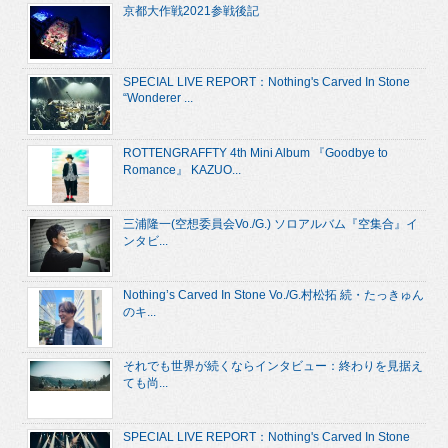
京都大作戦2021参戦後記
SPECIAL LIVE REPORT：Nothing's Carved In Stone
“Wonderer ...
ROTTENGRAFFTY 4th Mini Album 『Goodbye to
Romance』 KAZUO...
三浦隆一(空想委員会Vo./G.) ソロアルバム『空集合』イ
ンタビ...
Nothing’s Carved In Stone Vo./G.村松拓 続・たっきゅん
のキ...
それでも世界が続くならインタビュー：終わりを見据え
ても尚...
SPECIAL LIVE REPORT：Nothing's Carved In Stone