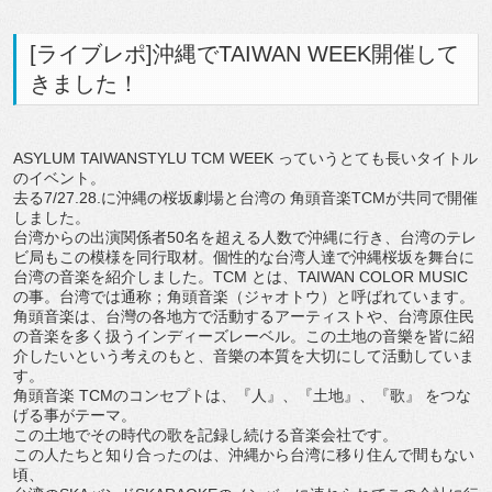
[ライブレポ]沖縄でTAIWAN WEEK開催して
きました！
ASYLUM TAIWANSTYLU TCM WEEK っていうとても長いタイトル
のイベント。
去る7/27.28.に沖縄の桜坂劇場と台湾の 角頭音楽TCMが共同で開催
しました。
台湾からの出演関係者50名を超える人数で沖縄に行き、台湾のテレ
ビ局もこの模様を同行取材。個性的な台湾人達で沖縄桜坂を舞台に
台湾の音楽を紹介しました。TCM とは、TAIWAN COLOR MUSIC
の事。台湾では通称；角頭音楽（ジャオトウ）と呼ばれています。
角頭音楽は、台灣の各地方で活動するアーティストや、台湾原住民
の音楽を多く扱うインディーズレーベル。この土地の音樂を皆に紹
介したいという考えのもと、音樂の本質を大切にして活動していま
す。
角頭音楽 TCMのコンセプトは、『人』、『土地』、『歌』 をつな
げる事がテーマ。
この土地でその時代の歌を記録し続ける音楽会社です。
この人たちと知り合ったのは、沖縄から台湾に移り住んで間もない
頃、