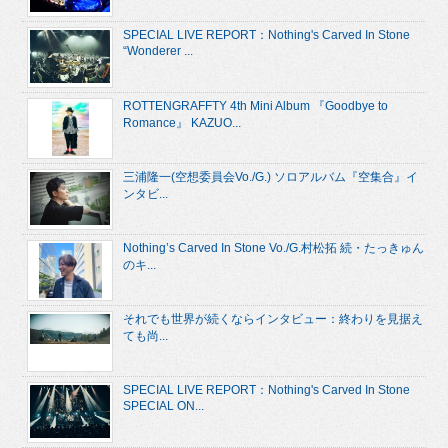
SPECIAL LIVE REPORT：Nothing's Carved In Stone
“Wonderer ...
ROTTENGRAFFTY 4th Mini Album 『Goodbye to
Romance』 KAZUO...
三浦隆一(空想委員会Vo./G.) ソロアルバム『空集合』イ
ンタビ...
Nothing’s Carved In Stone Vo./G.村松拓 続・たっきゅん
のキ...
それでも世界が続くならインタビュー：終わりを見据え
ても尚...
SPECIAL LIVE REPORT：Nothing's Carved In Stone
SPECIAL ON...