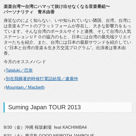
楽楽台湾〜台湾にハマって抜け出せなくなる音楽番組〜
パーソナリティ 青木由香
身近なのによく知らない、いや知られていない隣国、台湾。台湾に
は音楽＆アートのプラットフォームが存在し、大きな影響力をもっ
ています。そんな台湾のポータルサイトと連携、そして台湾の人気
ステーションＵＦＯの協力のもと、日本には台湾の最先端クリエイ
ターたちを紹介、また、台湾には日本の最新サウンドを紹介してい
く“日本と台湾の音楽＆生き方交流プログラム”。出演者は青木由
香。
今月のオススメバンド
♪
Talaluki／巴奈
♪
別在我睡著的時候打電話給我／盧廣仲
♪
Mountain／Macbeth
Suming Japan TOUR 2013
8/30（金）沖縄 桜坂劇場 feat KACHIMBA4
8/31（土）鹿児島 GOOD NEIBOTH JAMBOLIE