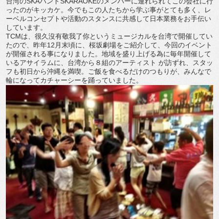
台湾のSKAバンドSKARAOKEのメンバーに連れられてこの会社に行
ったのがキッカケ。今でもこの人たちから学ぶ事がとても多く、レ
ーベルコンセプトや活動のスタンスに共感して日本業務をお手伝い
しています。
TCMは、很久沒有敬我了你というミュージカルを台湾で開催してい
たので、昨年12月末頃に、桜坂劇場をご紹介して、今回のイベント
が開催される事になりました。地域を盛り上げる為に毎年開催して
いるアサイラムに、台湾から８組のアーティスト が訪ずれ、スタッ
フも初日から沖縄を満喫。ご飯を食べるだけのつもりが、みんなで
輪になってカチャーシーを踊っていました。