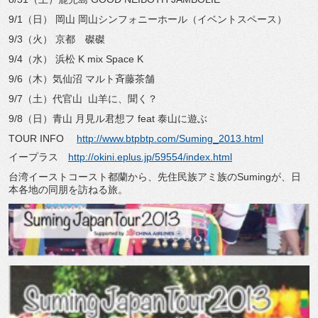
9/1（日） 岡山 岡山シンフォニーホール（イベントスペース）
9/3（火） 京都 磔磔
9/4（水） 浜松 K mix Space K
9/6（木）気仙沼 マルト斉藤茶舗
9/7（土）代官山 山羊に、聞く？
9/8（日）青山 月見ル君想フ feat 泰山に遊ぶ
TOUR INFO
http://www.btpbtp.com/Suming_2013.html
イープラス
http://okini.eplus.jp/59554/index.html
台湾イーストコースト都蘭から、先住民族アミ族のSumingが、日
本各地の同朋を訪ねる旅。