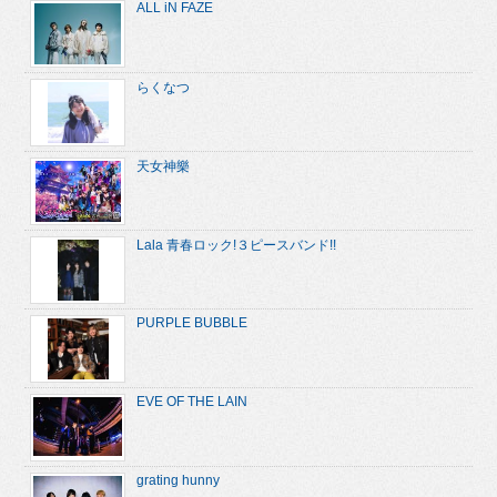
ALL iN FAZE
らくなつ
天女神樂
Lala 青春ロック!３ピースバンド!!
PURPLE BUBBLE
EVE OF THE LAIN
grating hunny