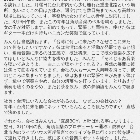
を訪れました。月曜日に台北市内から少し離れた重慶北路という場
所、あいにくこの日はお休み、週空けても数日先までみんな高雄の
現場に出払っています。事務所の女の子がこの青年に対応しまし
た。3月9日午後、またこの青年は角頭音楽のベルを鳴らしました。
女の子が対応します。初めてあって、緊張した面持ち。痩せた彼は
ギター一本だけを持ちハニカンだ笑顔で座っています。
みんなは当然訪ねます。『台湾に何しに来たの？なぜここに来た
の？何をしたいですか？』彼は台湾に来ると活動が発展できると想
い、角頭音楽に来るのは直感で、彼は将来、ここで彼の音楽を広げ
てほしいとみんなに協力を求めました。みんな、『それじゃあ音楽
を聴いてみようよ。一曲ここで聴かせてくれる？』突然の展開に彼
は焦って曲を考えています。会社の人も一人一人興味を持って、彼
のところに集まってきました。彼はあまりの緊張で曲があまり弾け
ず、途中で演奏をやめ、自分の溝落ちを打っています。とりあえず
演奏を聴くのをやめ、またお茶を飲み、彼の夢物語をみんなで聴き
ます。
社長：台湾にいろんな会社があるのに、なぜこの会社なの？
青年：台湾に来る前にネットでいろんなところ観たのですが、直感
で決めました。
それから、会社はみんなに『直感BOY』と呼ばれる事になります。
翌日、3月10日の夜、角頭音樂のプロデューサー通称：虎神が、台
北市内のライブハウス河岸留言でのライブを見に行くので彼を誘っ
て連れて行きました。彼に多くの音楽スポットを紹介しました。