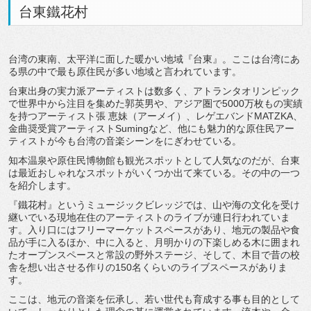
台東鐵花村
台湾の東南、太平洋に面した暖かい地域『台東』。ここは台湾にあ
る県の中で最も原住民が多い地域と言われています。
台東出身の実力派アーティストは数多く、アトランタオリンピック
で世界中から注目を集めた郭英男や、アジア圏で5000万枚もの実績
を持つアーティスト張 恵妹（アーメイ）、レゲエバンドMATZKA、
金曲奨受賞アーティストSumingなど、他にも魅力的な原住民アー
ティストが今も台湾の音楽シーンをにぎわせている。
知本温泉や原住民博物館も観光スポットとして人気なのだが、台東
は最近おしゃれなスポットがいくつか出て来ている。その中の一つ
を紹介します。
『鐵花村』というミュージックビレッジでは、山や海の文化を受け
継いでいる現地在住のアーティストのライブが連日行われていま
す。入り口にはフリーマーケットスペースがあり、地元の製品や食
品が手に入るほか、中に入ると、月明かりの下楽しめる木に囲まれ
たオープンスペースと常設の野外ステージ、そして、木目で昔の校
舎を想い出させる作りの150名くらいのライブスペースがありま
す。
ここは、地元の音楽を伝承し、若い世代も育成する事も目的として