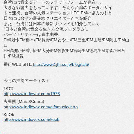
台湾には音楽＆アートのプラットフォームが存在し、
大きな影響力をもっています。そんな台湾のポータルサイ
トと連携、台湾の人気ステーションUFO FMの協力のもと
日本には台湾の最先端クリエイターたちを紹介、
また、台湾には日本の最新サウンドを紹介していく
“日本と台湾の音楽＆生き方交流プログラム”。
パーソナリティーは青木由香。
FM秋田/FM栃木/FM長野/FMとやま/FM三重/FM山陰/FM岡山/FM山
口
FM高知/FM香川/FM大分/FM佐賀/FM宮崎/FM徳島/FM青森/FM石
川/FM滋賀
番組WEB SITE
http://www2.jfn.co.jp/blog/lala/
今月の推薦アーティスト
1976
http://www.indievox.com/1976
火星熊 (Mars&Coara)
http://www.indievox.com/alfamusic/intro
KoOk
http://www.indievox.com/kook