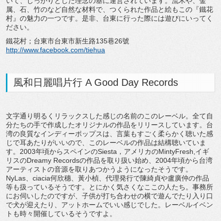
いて、しっかりとした理念の基に運営されています。流木や、金
属、石、竹のなど自然な材料で、つくられた作品と絵もこの『鐵花
村』の魅力の一つです。是非、台東に行った際には遊びにいってく
ださい。
鐵花村；台東市台東市新生路135巷26號
http://www.facebook.com/tiehua
風和日麗唱片行 A Good Day Records
文字通り明るくリラックスした感じの名前のこのレーベル。全て自
分たちの手で作成したオリジナルの作品をリリースしています。台
湾の良質なインディーポップスは、言葉もすごく柔らかく聴いた感
じで耳あたりがいいので、このレーベルの作品は結構聴いていま
す。2003年頃からスペインのSiesta，アメリカのMintyFresh,イギ
リスのDreamy Recordsの作品を取り扱い始め、2004年頃から台湾
アーティストの音源を取りあつかうようになったそうです。
NyLas、ciacia何欣穗、黃小楨、代理発行で陳綺貞や盧廣仲の作品
等も扱っているそうです。とにかく気さくなここの人たち。事務所
にお伺いしたのですが、子供が打ち合わせの横で遊んでたり入り口
で犬が迎えたり、アットホームでいい感じでした。レーベルイベン
トも時々開催しているそうですよ。