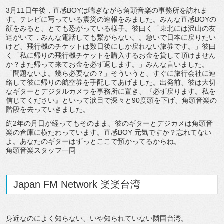
3月11日午後，直感BOYは喘ぎながら角頭音楽の事務所を訪れま
す。テレビに写っている震災の速報をみました。みんな直感BOYの
顔をみると、とても恐がっている様子。彼曰く「東北には沢山の友
達がいて，みんな電話しても繋がらない。。急いで日本に戻りたい
けど、飛行機のチケットは数日後にしか戻れない旅券です。」彼曰
く「私に帰りの飛行機チケットを購入するお金を貸して頂けません
か？また帰って来てお金を必ず返します。」みんな言いました。
「問題ないよ。幾ら必要なの？」そういうと、すぐに旅行会社に連
絡して彼に帰りの航空券を手配してあげました。出発前、彼は大切
なギターとデジタルカメラを事務所に置き、『必ず戻ります。私を
信じてください』といって涙目で深々と90度頭を下げ、角頭音楽の
階段を去っていきました。
約2年の月日が経ってもそのまま、彼のギターとデジカメは角頭音
楽の倉庫に横たわっています。直感BOY 元気ですか？忘れてない
よ。あなたのギターはずっとここで預かってるからね。
角頭音楽スタッフ一同
Japan FM Network 楽楽台湾
身近なのによく知らない、いや知られていない隣国台湾。