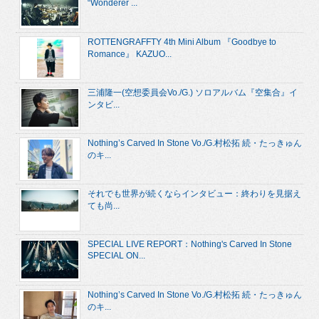
“Wonderer ...
ROTTENGRAFFTY 4th Mini Album 『Goodbye to
Romance』 KAZUO...
三浦隆一(空想委員会Vo./G.) ソロアルバム『空集合』イ
ンタビ...
Nothing’s Carved In Stone Vo./G.村松拓 続・たっきゅん
のキ...
それでも世界が続くならインタビュー：終わりを見据え
ても尚...
SPECIAL LIVE REPORT：Nothing's Carved In Stone
SPECIAL ON...
Nothing’s Carved In Stone Vo./G.村松拓 続・たっきゅん
のキ...