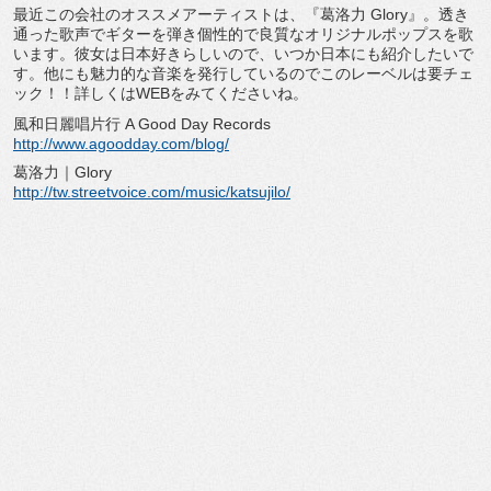
最近この会社のオススメアーティストは、『葛洛力 Glory』。透き
通った歌声でギターを弾き個性的で良質なオリジナルポップスを歌
います。彼女は日本好きらしいので、いつか日本にも紹介したいで
す。他にも魅力的な音楽を発行しているのでこのレーベルは要チェ
ック！！詳しくはWEBをみてくださいね。
風和日麗唱片行 A Good Day Records
http://www.agoodday.com/blog/
葛洛力｜Glory
http://tw.streetvoice.com/music/katsujilo/