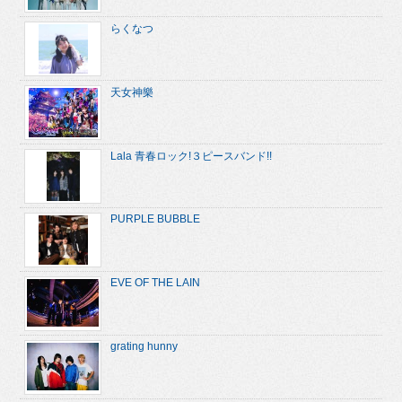
らくなつ
天女神樂
Lala 青春ロック!３ピースバンド!!
PURPLE BUBBLE
EVE OF THE LAIN
grating hunny