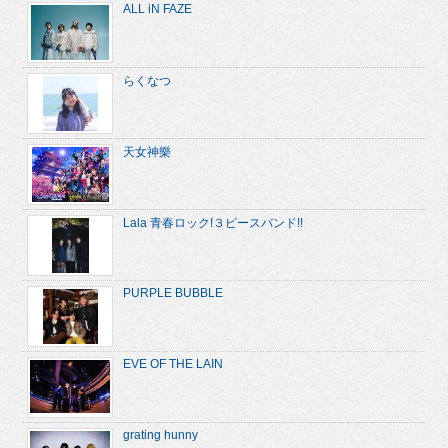
ALL iN FAZE
らくなつ
天女神樂
Lala 青春ロック!３ピースバンド!!
PURPLE BUBBLE
EVE OF THE LAIN
grating hunny