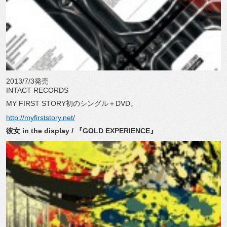
2013/7/3発売
INTACT RECORDS
MY FIRST STORY初のシングル＋DVD。
http://myfirststory.net/
彼女 in the display / 『GOLD EXPERIENCE』