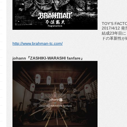
TOY'S FACT
2017/4/12 発
結成23年目に
ドの革新性が
http://www.brahman-tc.com/
johann『ZASHIKI-WARASHI fanfare』