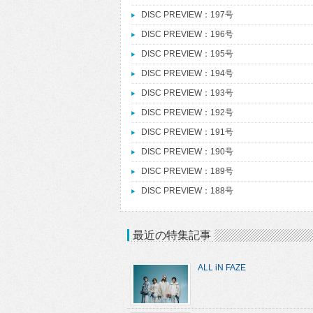
DISC PREVIEW：197号
DISC PREVIEW：196号
DISC PREVIEW：195号
DISC PREVIEW：194号
DISC PREVIEW：193号
DISC PREVIEW：192号
DISC PREVIEW：191号
DISC PREVIEW：190号
DISC PREVIEW：189号
DISC PREVIEW：188号
最近の特集記事
ALL iN FAZE