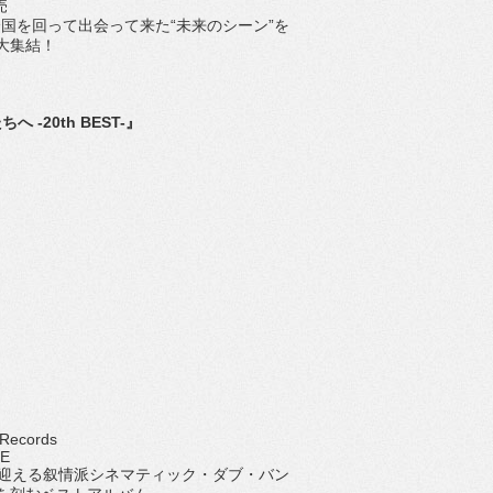
売
が全国を回って出会って来た“未来のシーン”を
大集結！
20th BEST-』
 Records
LE
を迎える叙情派シネマティック・ダブ・バン