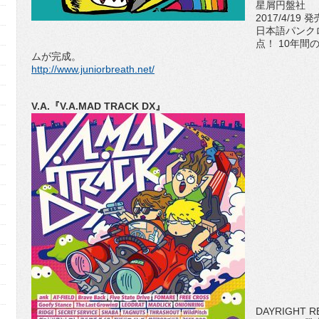
星屑円盤社
2017/4/19 発
日本語パンクロ
点！ 10年間
ムが完成。
http://www.juniorbreath.net/
V.A.『V.A.MAD TRACK DX』
DAYRIGHT 