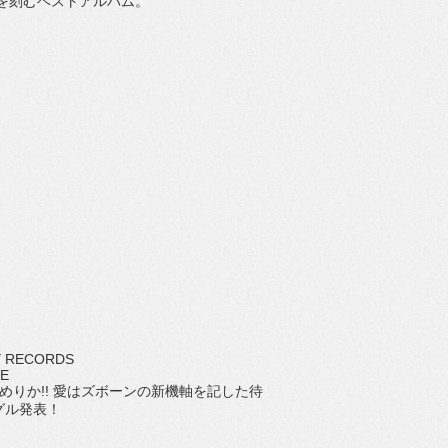
を刻むベストアルバム。
 RECORDS
LE
めりか!! 愛はズボーンの新機軸を記した待
グル発表！