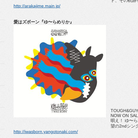
ド、その軌跡
http://arakajime.main.jp/
愛はズボーン『ゆ〜らめりか』
TOUGH&GUY
NOW ON SA
唄え！ ゆ〜ら
望の2ndシン
http://iwasborn.yangotonaki.com/