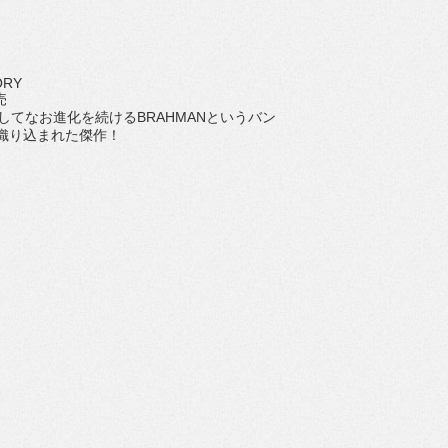
ORY
売
してなお進化を続けるBRAHMANというバン
織り込まれた傑作！