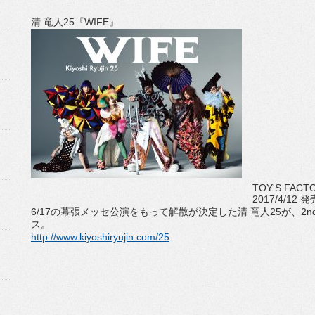
清 竜人25『WIFE』
TOY'S FACT
2017/4/12 発
6/17の幕張メッセ公演をもって解散が決定した清 竜人25が、2
ス。
http://www.kiyoshiryujin.com/25