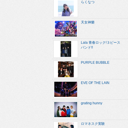
らくなつ
天女神樂
Lala 青春ロック!３ピース
バンド!!
PURPLE BUBBLE
EVE OF THE LAIN
grating hunny
ロマネスク実験