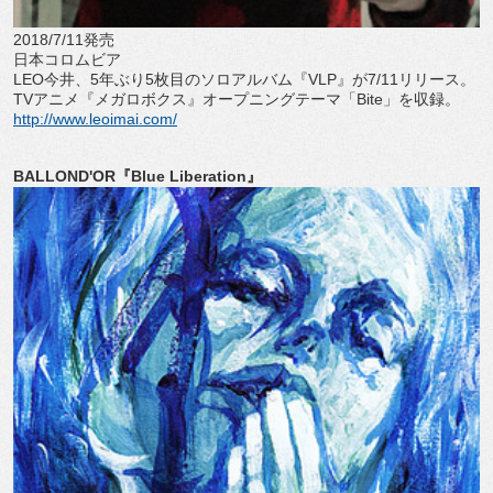
2018/7/11発売
日本コロムビア
LEO今井、5年ぶり5枚目のソロアルバム『VLP』が7/11リリース。
TVアニメ『メガロボクス』オープニングテーマ「Bite」を収録。
http://www.leoimai.com/
BALLOND'OR『Blue Liberation』