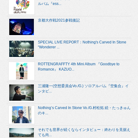
ルバム『ess...
京都大作戦2021参戦後記
SPECIAL LIVE REPORT：Nothing's Carved In Stone
“Wonderer ...
ROTTENGRAFFTY 4th Mini Album 『Goodbye to
Romance』 KAZUO...
三浦隆一(空想委員会Vo./G.) ソロアルバム『空集合』イ
ンタビ...
Nothing’s Carved In Stone Vo./G.村松拓 続・たっきゅん
のキ...
それでも世界が続くならインタビュー：終わりを見据え
ても尚...