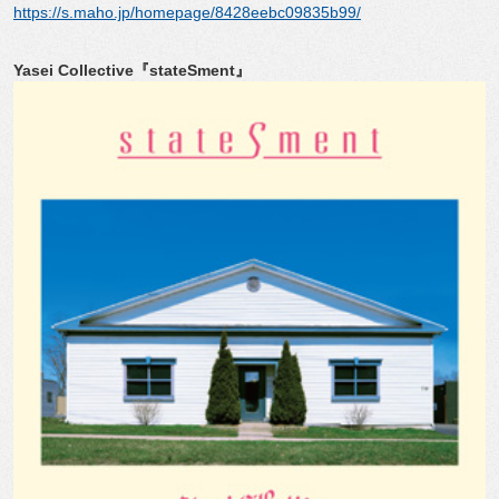
https://s.maho.jp/homepage/8428eebc09835b99/
Yasei Collective『stateSment』