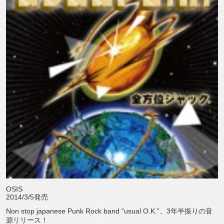
OSIS
2014/3/5発売
Non stop japanese Punk Rock band “usual O.K.”、3年半振りの音
源リリース！