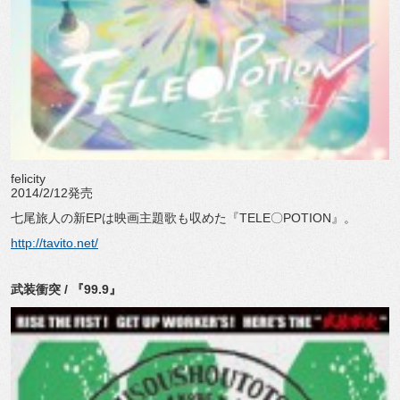
felicity
2014/2/12発売
七尾旅人の新EPは映画主題歌も収めた『TELE〇POTION』。
http://tavito.net/
武装衝突 / 『99.9』