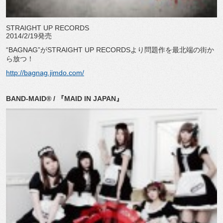
STRAIGHT UP RECORDS
2014/2/19発売
“BAGNAG”がSTRAIGHT UP RECORDSより問題作を最北端の街か
ら放つ！
http://bagnag.jimdo.com/
BAND-MAID® / 『MAID IN JAPAN』