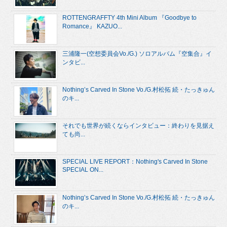
ROTTENGRAFFTY 4th Mini Album 『Goodbye to
Romance』 KAZUO...
三浦隆一(空想委員会Vo./G.) ソロアルバム『空集合』イ
ンタビ...
Nothing’s Carved In Stone Vo./G.村松拓 続・たっきゅん
のキ...
それでも世界が続くならインタビュー：終わりを見据え
ても尚...
SPECIAL LIVE REPORT：Nothing's Carved In Stone
SPECIAL ON...
Nothing’s Carved In Stone Vo./G.村松拓 続・たっきゅん
のキ...