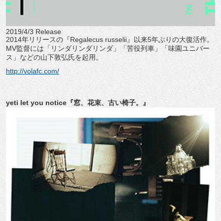
2019/4/3 Release
2014年リリースの『Regalecus russelii』以来5年ぶりの大復活作。
MV監督には「リンダリンダリンダ」「苦役列車」「味園ユニバー
ス」などの山下敦弘氏を起用。
http://volafc.com/
yeti let you notice『窓、花束、古い椅子。』