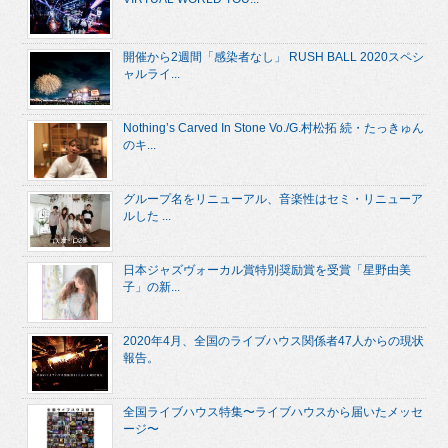
開催から2週間「感染者なし」 RUSH BALL 2020スペシ
ャルライ...
Nothing’s Carved In Stone Vo./G.村松拓 続・たっきゅん
のキ...
グループ名をリニューアル、音楽性はセミ・リニューア
ルした ...
日本ジャズヴォーカル賞特別奨励賞を受賞「星野由美
子」の新...
2020年4月、全国のライブハウス関係者47人からの現状
報告。
全国ライブハウス特集〜ライブハウスから届いたメッセ
ージ〜