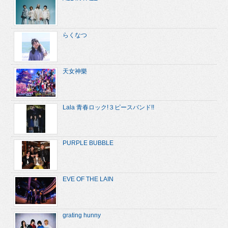
らくなつ
天女神樂
Lala 青春ロック!３ピースバンド!!
PURPLE BUBBLE
EVE OF THE LAIN
grating hunny