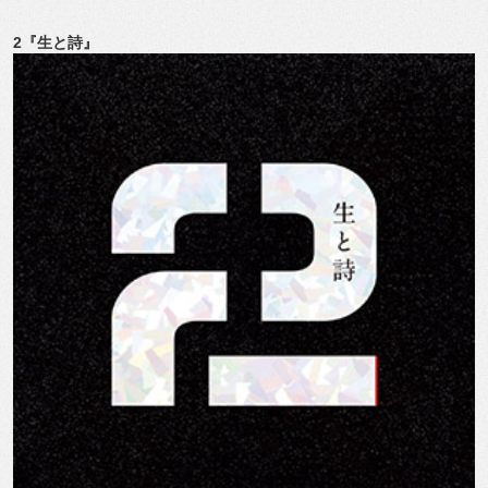
2『生と詩』