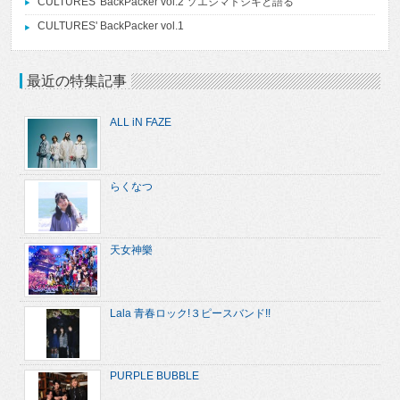
CULTURES' BackPacker vol.2 ソエジマトシキと語る
CULTURES' BackPacker vol.1
最近の特集記事
ALL iN FAZE
らくなつ
天女神樂
Lala 青春ロック!３ピースバンド!!
PURPLE BUBBLE