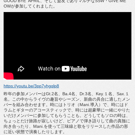
GOOD BYE
APRIL、そして盟友でありマルチなSSW・GIVE ME
OWが参加してくれました。
https://youtu.be/3pp7yhgqlp8
昨年の参加メンバーはGt.2名、Ba.4名、Dr.3名、Key.１名、Sax.１
名。この中からライヴの趣旨やシーズン、新曲の具合に適したメン
バーを組み合わせます。時にはトリオ（Mani.導入）で、時にはド
ラムとギターのアコースティックで、時には超豪華に一緒にやりた
いだけメンバーに参加してもらうことも。どうしてもソロの時は、
ちょっとだけ旅路が寂しいけど、ピアノで弾き語りして曲の真髄に
向き合ったり、Mani.を使って三味線と歌をリリースした作品の形
に近い状態で演奏したりします。