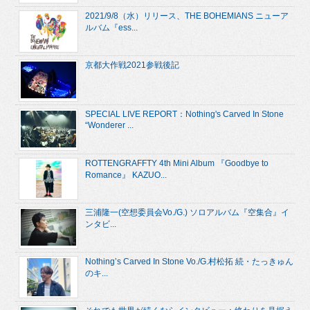
2021/9/8（水）リリース、THE BOHEMIANS ニューア
ルバム『ess...
京都大作戦2021参戦後記
SPECIAL LIVE REPORT：Nothing's Carved In Stone
“Wonderer ...
ROTTENGRAFFTY 4th Mini Album 『Goodbye to
Romance』 KAZUO...
三浦隆一(空想委員会Vo./G.) ソロアルバム『空集合』イ
ンタビ...
Nothing’s Carved In Stone Vo./G.村松拓 続・たっきゅん
のキ...