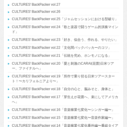
CULTURES' BackPacker vol.27
CULTURES' BackPacker vol.26
CULTURES' BackPacker vol.25「ジャムセッションにおける型破り」
CULTURES' BackPacker vol.24「歌と楽器で闘うゲーム的演奏マイン
ド」
CULTURES' BackPacker vol.23「好き、似合う、作れる、やりたい」
CULTURES' BackPacker vol.22「文化間バックパッカーのコツ」
CULTURES' BackPacker vol.21「伝統を究め、ホンモノになる」
CULTURES' BackPacker vol.20「愛と刺激のCARAI(花蕾)日米ツア
ー、ファイナルへ」
CULTURES' BackPacker vol.19「所作で乗り切る日米ツアースター
ト！〜カリフォルニアより〜」
CULTURES' BackPacker vol.18「自分の心と、脳みそと、身体と」
CULTURES' BackPacker vol.17「芽生えが花蕾へ、束にしてアメリカ
へ」
CULTURES' BackPacker vol.16「音楽稼業七変化〜シンガー編〜」
CULTURES' BackPacker vol.15「音楽稼業七変化〜音楽作家編〜」
CULTURES' BackPacker vol.14「音楽稼業七変化番外編〜番組タイア