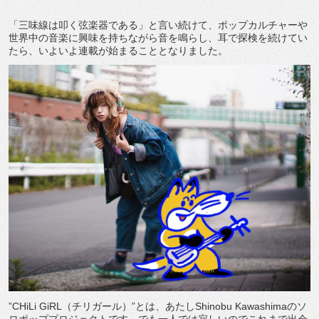
「三味線は叩く弦楽器である」と言い続けて、ポップカルチャーや
世界中の音楽に興味を持ちながら音を鳴らし、耳で探検を続けてい
たら、いよいよ連載が始まることとなりました。
”CHiLi GiRL（チリガール）”とは、あたしShinobu Kawashimaのソ