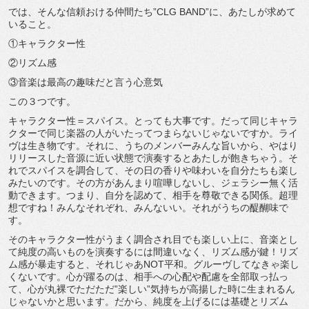
では、そんな信頼おける仲間たち”CLG BAND”に、あたしが求めて
いること。
①キャラクター性
②リズム感
③音楽は最高の趣味だと言う心意気
この３つです。
キャラクター性＝スパイス。とっても大事です。だって同じキャラ
クターで同じ楽器の人がいたってつまらないじゃないですか。ライ
ヴは生き物です。それに、うちのメンバーみんな旨いから、やはり
リリースした音源に近い状態で演奏するとあたしが飽きちゃう。そ
れでスパイスを調合して、その日の香りや味わいを自分たちも楽し
みたいのです。その方があんまり喧嘩しないし、ジェラシー無く活
動できます。つまり、自分を認めて、相手を尊敬できる関係。超理
想ですね！みんなそれぞれ、みんないい。それがうちの醍醐味で
す。
そのキャラクター性がうまく調合され目でも楽しい上に、音楽とし
て純度の高いものを演奏するには間違いなく、リズム感が鍵！リズ
ム感が暴走すると、それじゃあNOT平和。グルーヴしてなきゃ楽し
くないです。心が躍るのは、相手への心配や配慮を全部取っ払っ
て、心が丸裸でただただ”楽しい”気持ちが高揚した時に生まれるん
じゃないかと思います。だから、純度を上げるには基礎とリズム