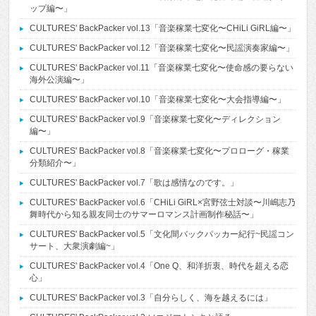
ップ編〜」
CULTURES' BackPacker vol.13「音楽稼業七変化〜CHiLi GiRL編〜」
CULTURES' BackPacker vol.12「音楽稼業七変化〜民謡演奏家編〜」
CULTURES' BackPacker vol.11「音楽稼業七変化〜使命感の要らない
海外公演編〜」
CULTURES' BackPacker vol.10「音楽稼業七変化〜大会指導編〜」
CULTURES' BackPacker vol.9「音楽稼業七変化〜ディレクション
編〜」
CULTURES' BackPacker vol.8「音楽稼業七変化〜プロローグ・稼業
分類紹介〜」
CULTURES' BackPacker vol.7「歌は感情なのです。」
CULTURES' BackPacker vol.6「CHiLi GiRL×宮野弦士対談〜川嶋志乃
舞時代から知る親友同士のサマーロマンス計画制作秘話〜」
CULTURES' BackPacker vol.5「文化間バックパッカー紀行~民謡コン
サート、大衆演劇編~」
CULTURES' BackPacker vol.4「One Q、和洋折衷、時代を超える恋
心」
CULTURES' BackPacker vol.3「自分らしく、海を越えるには」