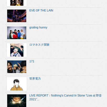
EVE OF THE LAIN
grating hunny
ロマネスク実験
171
世界電力
LIVE REPORT：Nothing's Carved In Stone “Live at 野音
2021”...