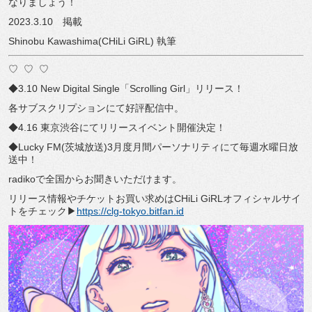
なりましょう！
2023.3.10 掲載
Shinobu Kawashima(CHiLi GiRL) 執筆
♡
♡
♡
◆3.10 New Digital Single「Scrolling Girl」リリース！
各サブスクリプションにて好評配信中。
◆4.16 東京渋谷にてリリースイベント開催決定！
◆Lucky FM(茨城放送)3月度月間パーソナリティにて毎週水曜日放
送中！
radikoで全国からお聞きいただけます。
リリース情報やチケットお買い求めはCHiLi GiRLオフィシャルサイ
トをチェック▶︎
https://clg-tokyo.bitfan.id