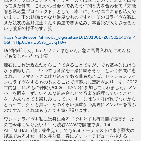
ロポッププロジェクトです。でも一人では寂しいのでこれまで出会
ってきた仲間、これから出会うであろう仲間と力を合わせて「才能
巻き込み型プロジェクト」として、本当に、いや本当に巻き込んで
います。下の動画はかなり過度なものですが、その日ライヴを観に
きた親友の宮野弦士くんを楽屋で巻き込み、本番飛び入りさせると
いう荒業の様子です。笑
https://twitter.com/shinobu_clg/status/1615913017287532545?s=4
6&t=YHjc0CeviES57x_oviqTUw
Dr.油布郁くん、Ba.カワノアキちゃん。急に宮野入れてごめんね、
でも楽しかったね！笑
流石にこれは親友だからこそできることですが、でも基本的には心
から信頼し合い、いつでも音楽を一緒に鳴らそう！という仲間に恵
まれ、ドラマチックに作り込んである曲もあれば、セッションライ
クにライヴをするものもあることで演奏力に定評があります。2022
年内は、11名もの仲間がCLG BANDに参加してくれました。メン
バーを固定せず、いろんな組み合わせで音楽を調理していくこと
を、みんなとても楽しみにしています。しばらく呼ばれてないから
と言って、クビも無い！そのくらい慎重かつ真剣にメンバーを選ぶ
のですが、それはもうとても気が張ります。
ワンマンライヴも私には身に余る（でもとても有意義で最高だった
ので今年もやりたい！）な渋谷WWWで開催でき、1st
AL「MEBAE（読：芽生え）」でもfeat.アーティストに東京藝大の
後輩である才女・和久井沙良、春にメジャーデビューを控える