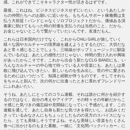
感。これができてこそキャラクター性が活きるはずです。
最後。これはね、ビジネスビジネスせずにいたい、というあたしか
らの仲間たちへのお願いに近いかも。もちろんサポート稼働費は支
払う大前提！バンドじゃなくソロプロジェクトだから、価値ある演
奏家に助けてもらった時の対価を支払うのは当然のこと。だから、
お金じゃないところで繋がっていたいんです。友達だもん。
これらは日本国内だけでなく、これからCHiLi GiRLが旅していく
様々な国やカルチャーの境界線を越えようとするたびに、大切だな
あと常々感じることでしょう。三味線がポップミュージックに馴染
んでいるのは、あたしの感性だけじゃない、仲間の受け入れや興味
があったからこそです。これから出会う新たなCLG BANDにも、い
ろんなカルチャーの中心地で待っている人や音楽にも、あたしは果
敢に飛び込んでいきたい。新しいものを生み出し、世の中に愛され
るためにはいつだって、知識と経験が伴うものです。そしてそれら
をちゃんと刻んで、次の何かに出逢ったときに畏れずフレンドリー
にふれあいたい。
そうね、あたしにとってのコラム連載、それは誰かに何かを紹介す
るのではなく、自分の考えやアイデア、その時々その年齢だからこ
そ感じた気づきの備忘録や見聞録になっていく予感がします。この
連載を通して、あたし自身も新たな気づきを得たいし、お読みくだ
さっているみなさんにもちょっとしたものの見方のスパイスになっ
たら、とても美味しそうですよね。そんな美味しい音楽をたくさん
食べに出かけるのもまた素敵。一緒に「文化間バックパッカー」に