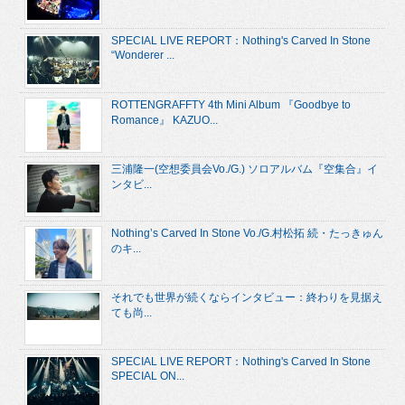
SPECIAL LIVE REPORT：Nothing's Carved In Stone
“Wonderer ...
ROTTENGRAFFTY 4th Mini Album 『Goodbye to
Romance』 KAZUO...
三浦隆一(空想委員会Vo./G.) ソロアルバム『空集合』イ
ンタビ...
Nothing’s Carved In Stone Vo./G.村松拓 続・たっきゅん
のキ...
それでも世界が続くならインタビュー：終わりを見据え
ても尚...
SPECIAL LIVE REPORT：Nothing's Carved In Stone
SPECIAL ON...