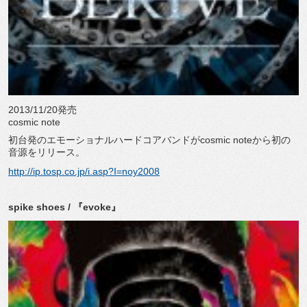
2013/11/20発売
cosmic note
初台発のエモーショナルハードコアバンドがcosmic noteから初の
音源をリリース。
http://ip.tosp.co.jp/i.asp?I=noy2008
spike shoes / 『evoke』