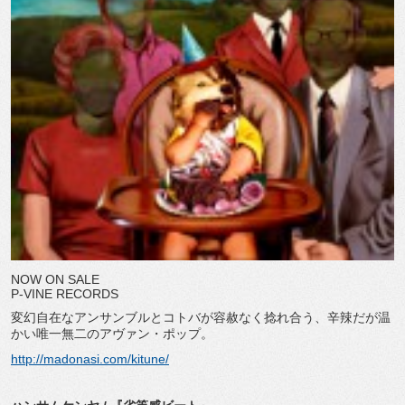
NOW ON SALE
P-VINE RECORDS
変幻自在なアンサンブルとコトバが容赦なく捻れ合う、辛辣だが温
かい唯一無二のアヴァン・ポップ。
http://madonasi.com/kitune/