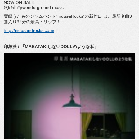
NOW ON SALE
次郎企画/wonderground music
変態うたものジャムバンド“Indus&Rocks”の新作EPは、最新名曲3
曲入り32分の最高トリップ！
http://indusandrocks.com/
印象派 / 『MABATAKIしないDOLLのような私』