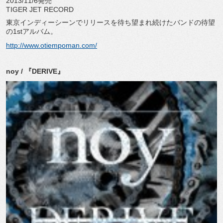
2013/11/6発売
TIGER JET RECORD
東京インディーシーンでリリースを待ち望まれ続けたバンドの待望
の1stアルバム。
http://www.otiempoman.com/
noy / 『DERIVE』