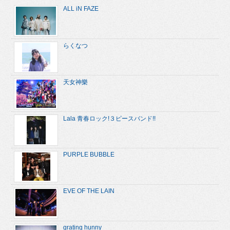
ALL iN FAZE
らくなつ
天女神樂
Lala 青春ロック!３ピースバンド!!
PURPLE BUBBLE
EVE OF THE LAIN
grating hunny