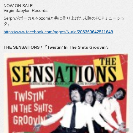
NOW ON SALE
Virgin Babylon Records
SerphがボーカルNozomiと共に作り上げた未踏のPOPミュージッ
ク。
https://www.facebook.com/pages/N-qia/208360642511649
THE SENSATIONS / 『Twistin' In The Shits Groovin'』