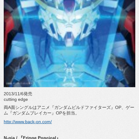
2013/11/6発売
cutting edge
両A面シングルはアニメ『ガンダムビルドファイターズ』OP、ゲー
ム『ガンダムブレイカー』OPを担当。
http://www.back-on.com/
N-qia / 『Fringe Popcical』